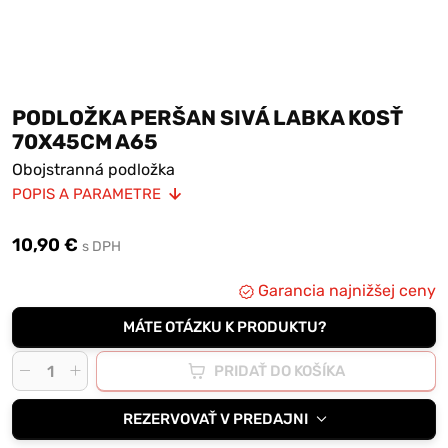
PODLOŽKA PERŠAN SIVÁ LABKA KOSŤ
70X45CM A65
Obojstranná podložka
POPIS A PARAMETRE
Možnosť prať v práčke
Výplň molitan
10,90 €
s DPH
Garancia najnižšej ceny
MÁTE OTÁZKU K PRODUKTU?
PRIDAŤ DO KOŠÍKA
REZERVOVAŤ V PREDAJNI