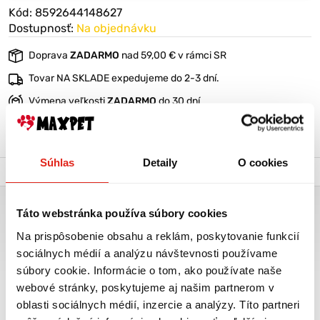
Kód: 8592644148627
Dostupnosť:
Na objednávku
Doprava
ZADARMO
nad 59,00 € v rámci SR
Tovar NA SKLADE expedujeme do 2-3 dní.
Výmena veľkosti
ZADARMO
do 30 dní
VIAC O PRODUKTE
Súhlas
Detaily
O cookies
Popis a parametre
Výrobca
PODLOŽKA PERŠAN SIVÁ LABKA KOSŤ 70X45CM A65
Táto webstránka používa súbory cookies
Obojstranná podložka
Na prispôsobenie obsahu a reklám, poskytovanie funkcií
sociálnych médií a analýzu návštevnosti používame
Možnosť prať v práčke
súbory cookie. Informácie o tom, ako používate naše
Výplň molitan
webové stránky, poskytujeme aj našim partnerom v
oblasti sociálnych médií, inzercie a analýzy. Títo partneri