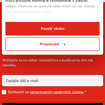
môžu príslušné informácie skombinovať s ďalšími
údajmi, ktoré ste im poskytli alebo ktoré od vás získali,
keď ste používali ich služby.
Povoliť všetko
Prispôsobiť
ZÍSKAJTE NOVINKY AKO PRVÝ
Prihláste sa na odber newslettera a buďte prvý, kto má
novinky.
Súhlasím so
spracovaním osobných údajov
.*