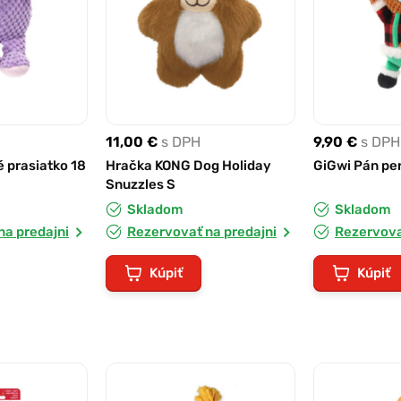
11,00 €
s DPH
9,90 €
s DPH
 prasiatko 18
Hračka KONG Dog Holiday
GiGwi Pán pe
Snuzzles S
Skladom
Skladom
na predajni
Rezervovať na predajni
Rezervova
Kúpiť
Kúpiť