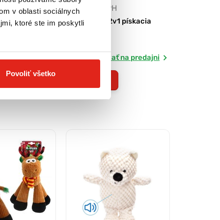
H
11,90 €
s DPH
om v oblasti sociálnych
SANTA dlhonohý
Gigwi Koala 2v1 pískacia
mi, ktoré ste im poskytli
Skladom
ť na predajni
Rezervovať na predajni
Povoliť všetko
Kúpiť