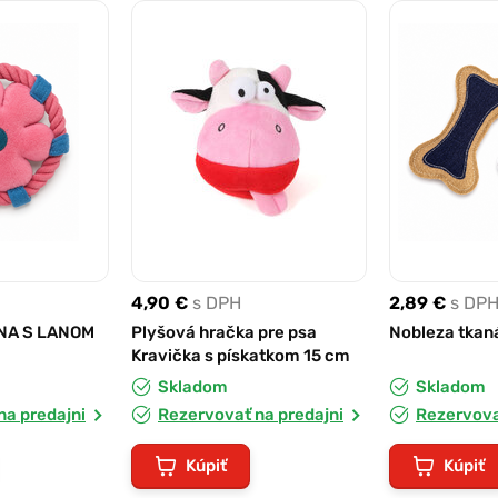
4,90 €
s DPH
2,89 €
s DP
NA S LANOM
Plyšová hračka pre psa
Nobleza tkan
Kravička s pískatkom 15 cm
Skladom
Skladom
na predajni
Rezervovať na predajni
Rezervova
Kúpiť
Kúpiť