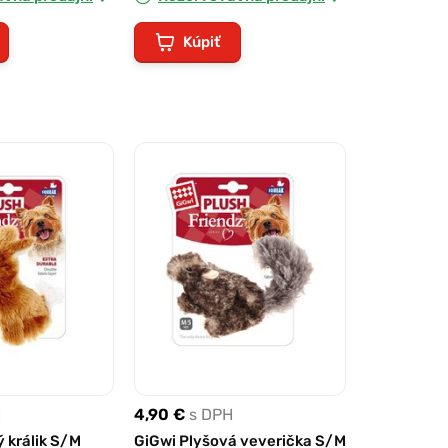
Kúpiť
H
4,90 €
s DPH
 králik S/M
GiGwi Plyšová veverička S/M