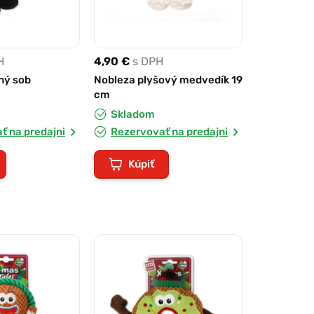
H
4,90 €
s DPH
ný sob
Nobleza plyšový medvedík 19
cm
Skladom
ť na predajni
Rezervovať na predajni
Kúpiť