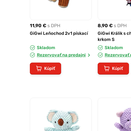
11,90 €
s DPH
8,90 €
s DPH
GiGwi Leňochod 2v1 pískací
GiGwi Králik s
krkom S
Skladom
Skladom
Rezervovať na predajni
Rezervovať 
Kúpiť
Kúpiť