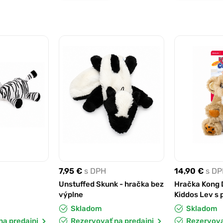
7,95 €
s DPH
14,90 €
s D
Unstuffed Skunk - hračka bez
Hračka Kong 
výplne
Kiddos Lev s 
Skladom
Skladom
na predajni
Rezervovať na predajni
Rezervova