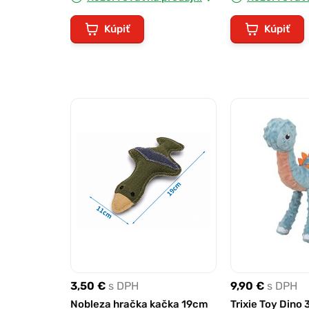
Kúpiť
Kúpiť
3,50 €
s DPH
9,90 €
s DPH
Nobleza hračka kačka 19cm
Trixie Toy Dino