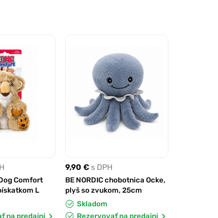
PH
9,90 €
s DPH
Dog Comfort
BE NORDIC chobotnica Ocke,
pískatkom L
plyš so zvukom, 25cm
Skladom
ť na predajni
Rezervovať na predajni