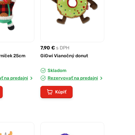
7,90 €
s DPH
rníček 25cm
GiGwi Vianočný donut
Skladom
ť na predajni
Rezervovať na predajni
Kúpiť