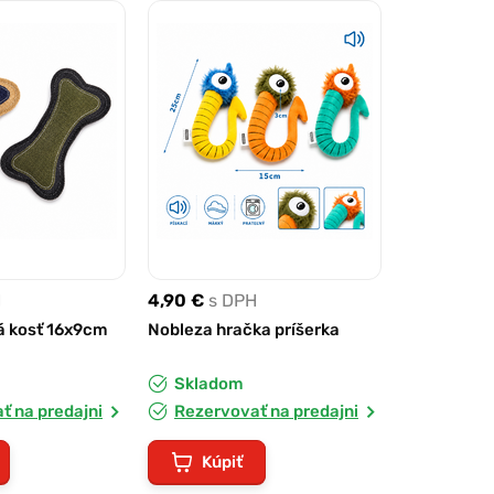
H
4,90 €
s DPH
á kosť 16x9cm
Nobleza hračka príšerka
Skladom
ť na predajni
Rezervovať na predajni
Kúpiť