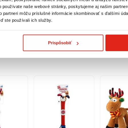
8,20 €
s DPH
16,90 €
s DP
o používate naše webové stránky, poskytujeme aj našim partner
ura plyšová
HHD Bobor na lane 39cm
TRIXIE Xmas 
to partneri môžu príslušné informácie skombinovať s ďalšími údaj
54cm
ď ste používali ich služby.
Skladom
Skladom
na predajni
Rezervovať na predajni
Rezervova
Prispôsobiť
Kúpiť
Kúpiť