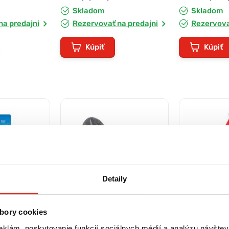
Skladom
Skladom
na predajni
Rezervovať na predajni
Rezervova
Kúpiť
Kúpiť
Detaily
bory cookies
eklám, poskytovanie funkcií sociálnych médií a analýzu návšte