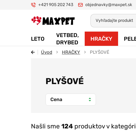
+421 905 202 743
objednavky@maxpet.sk
Maxpet
VETBED,
LETO
HRAČKY
PEL
DRYBED
Úvod
HRAČKY
PLYŠOVÉ
PLYŠOVÉ
Cena
Našli sme
124
produktov v kategóri