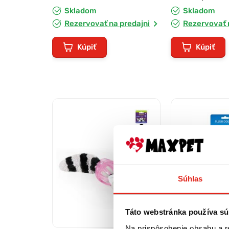
Skladom
Skladom
Rezervovať na predajni
Rezervovať 
Kúpiť
Kúpiť
Súhlas
Táto webstránka používa sú
Na prispôsobenie obsahu a r