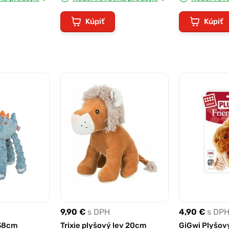
Kúpiť
Kúpiť
9,90 €
s DPH
4,90 €
s DP
 38cm
Trixie plyšový lev 20cm
GiGwi Plyšový