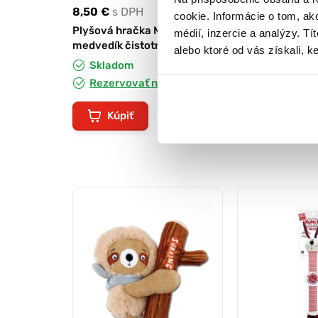
8,50 €
s DPH
7,90 €
s DPH
cookie. Informácie o tom, ak
Plyšová hračka Mr. Hardy
Hračka Duvo+ K
médií, inzercie a analýzy. Tí
medvedík čistotný 35 cm
50 cm
alebo ktoré od vás získali, ke
Skladom
Skladom
Rezervovať na predajni
Rezervovať 
Kúpiť
Kúpiť