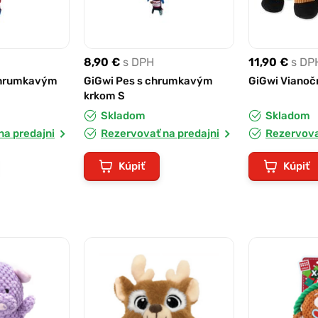
8,90 €
s DPH
11,90 €
s DP
 chrumkavým
GiGwi Pes s chrumkavým
GiGwi Vianoč
krkom S
Skladom
Skladom
na predajni
Rezervovať na predajni
Rezervova
Kúpiť
Kúpiť