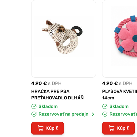
4,90 €
s DPH
4,90 €
s DPH
HRAČKA PRE PSA
PLYŠOVÁ KVETI
PREŤAHOVADLO DLHÁŇ
14cm
Skladom
Skladom
Rezervovať na predajni
Rezervovať 
Kúpiť
Kúpiť