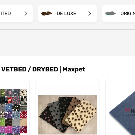
bavená protišmykovou úpravou
MITED
DE LUXE
ORIGI
osrsté plemená lepšie znášajúce chlad, vyznačuje sa
podná časť je vybavená protišmykovou úpravou
tota vlasu ako u DE LUXE, tento vetbed ale nemá
v práčke na vyššej teplote
:
VETBED / DRYBED | Maxpet