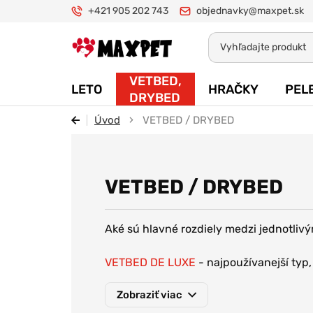
+421 905 202 743
objednavky@maxpet.sk
Maxpet
VETBED,
LETO
HRAČKY
PEL
DRYBED
Úvod
VETBED / DRYBED
VETBED / DRYBED
Aké sú hlavné rozdiely medzi jednotli
VETBED DE LUXE
- najpoužívanejší typ
spodná časť je vybavená protišmykovo
Zobraziť viac
VETBED LIMITED
- limitované farebné 