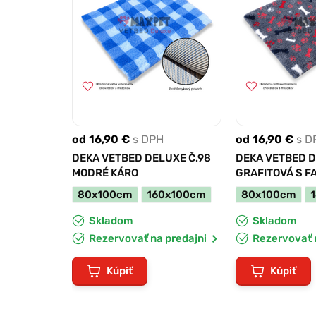
od 16,90 €
s DPH
od 16,90 €
s D
DEKA VETBED DELUXE Č.98
DEKA VETBED D
MODRÉ KÁRO
GRAFITOVÁ S F
LABKAMI
80x100cm
160x100cm
80x100cm
Skladom
Skladom
Rezervovať na predajni
Rezervovať 
Kúpiť
Kúpiť