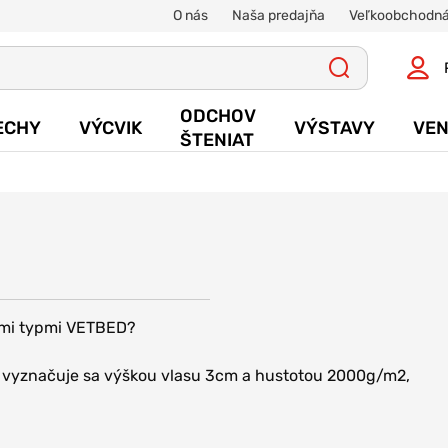
O nás
Naša predajňa
Veľkoobchodná
ODCHOV
ECHY
VÝCVIK
VÝSTAVY
VEN
ŠTENIAT
vými typmi VETBED?
, vyznačuje sa výškou vlasu 3cm a hustotou 2000g/m2,
u úpravou
verzie vetbedu DE LUXE, vyznačuje sa výškou vlasu 3cm a