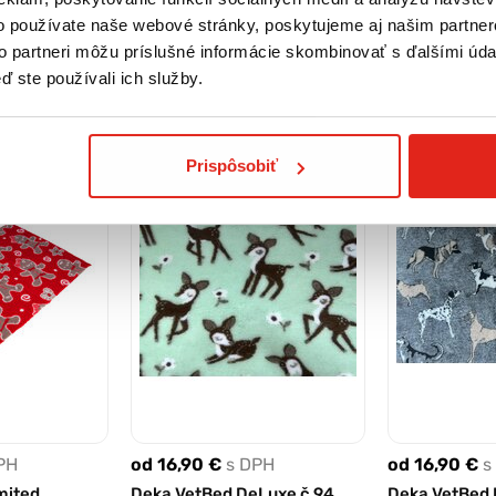
na predajni
Rezervovať na predajni
Rezervova
o používate naše webové stránky, poskytujeme aj našim partner
to partneri môžu príslušné informácie skombinovať s ďalšími údaj
Kúpiť
Kúpiť
ď ste používali ich služby.
Prispôsobiť
PH
od 16,90 €
s DPH
od 16,90 €
s
mited
Deka VetBed DeLuxe č.94
Deka VetBed 