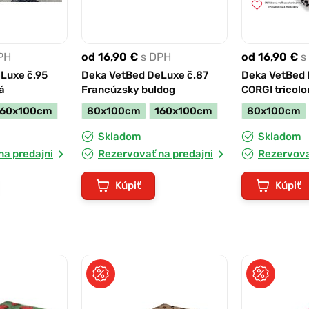
PH
od 16,90 €
s DPH
od 16,90 €
s
Luxe č.95
Deka VetBed DeLuxe č.87
Deka VetBed 
á
Francúzsky buldog
CORGI tricolo
160x100cm
80x100cm
160x100cm
80x100cm
Skladom
Skladom
na predajni
Rezervovať na predajni
Rezervova
Kúpiť
Kúpiť