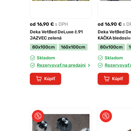
od 16,90 €
s DPH
od 16,90 €
s D
Deka VetBed DeLuxe č.91
Deka VetBed De
JAZVEC zelená
KAČKA bledosiv
80x100cm
160x100cm
80x100cm
Skladom
Skladom
Rezervovať na predajni
Rezervovať 
Kúpiť
Kúpiť