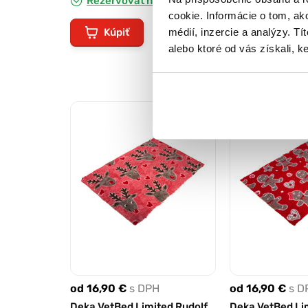
Rezervovať na predajni
Rezervovať 
cookie. Informácie o tom, ak
médií, inzercie a analýzy. Tí
Kúpiť
Kúpiť
alebo ktoré od vás získali, ke
od 16,90 €
s DPH
od 16,90 €
s D
Deka VetBed Limited Rudolf
Deka VetBed Li