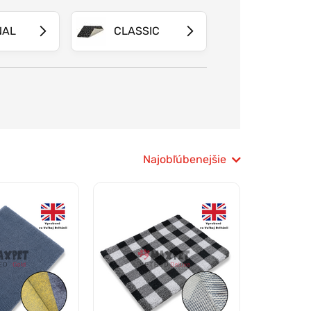
NAL
CLASSIC
Najobľúbenejšie