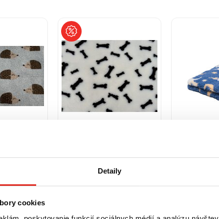
PH
od 16,90 €
s DPH
od 16,90 €
s
Luxe č.93
Deka VetBed DeLuxe č.82
Deka VetBed 
Detaily
á
KOSŤ béžová
modrý
160x100cm
80x100cm
160x100cm
80x100cm
bory cookies
Skladom
Skladom
eklám, poskytovanie funkcií sociálnych médií a analýzu návšte