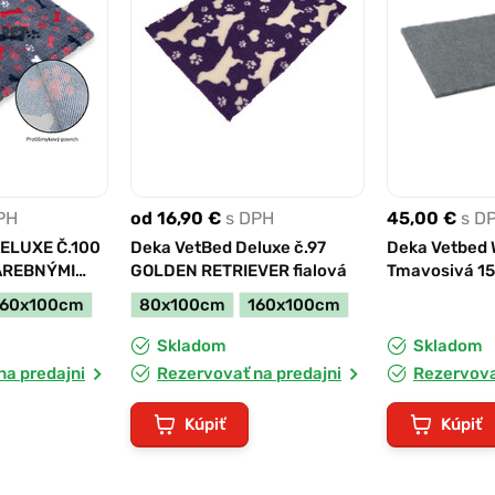
PH
od 16,90 €
s DPH
45,00 €
s D
ELUXE Č.100
Deka VetBed Deluxe č.97
Deka Vetbed
AREBNÝMI
GOLDEN RETRIEVER fialová
Tmavosivá 1
160x100cm
80x100cm
160x100cm
Skladom
Skladom
na predajni
Rezervovať na predajni
Rezervova
Kúpiť
Kúpiť