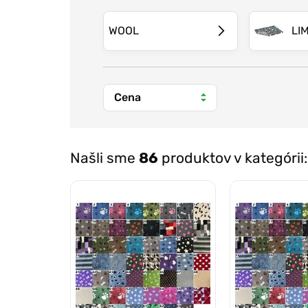
hustotou 2000g/m2, spodná časť je vy
WOOL
LI
VETBED CLASSIC
- typ určený pre hrub
výškou vlasu 2cm a nižšou hustotou, s
Cena
VETBED ORIGINAL - rovnaká výška a hus
protišmykovú úpravu. je možné ho prať 
Našli sme
86
produktov v kategórii