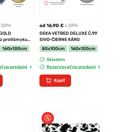
s DPH
od 16,90 €
s DPH
 GOLD
DEKA VETBED DELUXE Č.99
z protišmyku
SIVO-ČIERNE KÁRO
ny povrch s
160x100cm
80x100cm
160x100cm
ebra
Skladom
ť na predajni
Rezervovať na predajni
Kúpiť