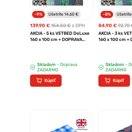
-9%
Ušetríte 14,60 €
-8%
Ušetríte
139,90 €
154,50 €
s DPH
84,90 €
92,70 
AKCIA - 5 ks VETBED DeLuxe
AKCIA - 3 ks V
160 x 100 cm + DOPRAVA
160 x 100 cm +
ZADARMO
ZADARMO
Skladom
- Doprava
Skladom
- D
ZADARMO
ZADARMO
Kúpiť
Kúpiť