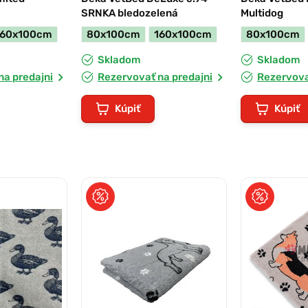
SRNKA bledozelená
Multidog
160x100cm
80x100cm
160x100cm
80x100cm
Skladom
Skladom
na predajni
Rezervovať na predajni
Rezervova
Kúpiť
Kúpiť