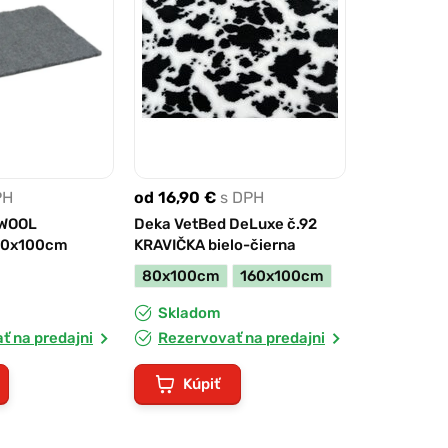
PH
od 16,90 €
s DPH
 WOOL
Deka VetBed DeLuxe č.92
50x100cm
KRAVIČKA bielo-čierna
80x100cm
160x100cm
Skladom
ť na predajni
Rezervovať na predajni
Kúpiť