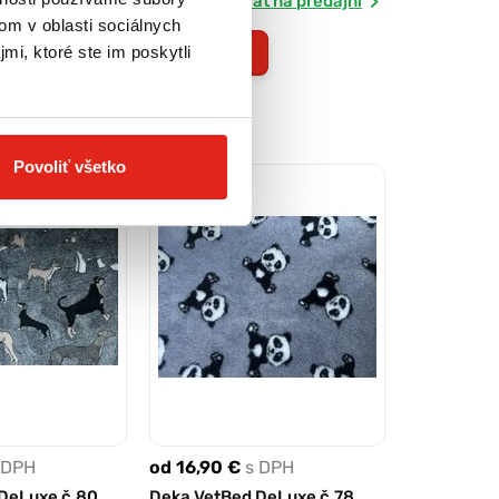
ť na predajni
Rezervovať na predajni
om v oblasti sociálnych
mi, ktoré ste im poskytli
Kúpiť
Povoliť všetko
 DPH
od 16,90 €
s DPH
DeLuxe č.80
Deka VetBed DeLuxe č.78