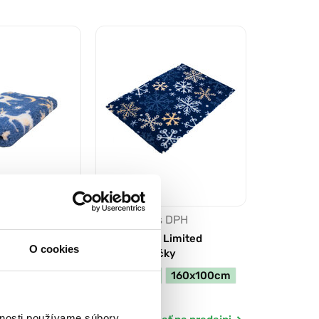
 DPH
od 16,90 €
s DPH
Limited Sob
Deka VetBed Limited
O cookies
snehové vločky
160x100cm
80x100cm
160x100cm
Skladom
vnosti používame súbory