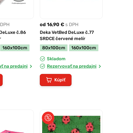
 DPH
od 16,90 €
s DPH
DeLuxe č.86
Deka VetBed DeLuxe č.77
r
SRDCE červené melír
160x100cm
80x100cm
160x100cm
Skladom
ť na predajni
Rezervovať na predajni
Kúpiť