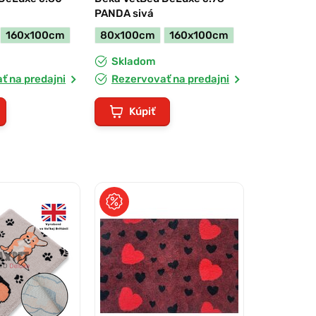
PANDA sivá
160x100cm
80x100cm
160x100cm
Skladom
ť na predajni
Rezervovať na predajni
Kúpiť