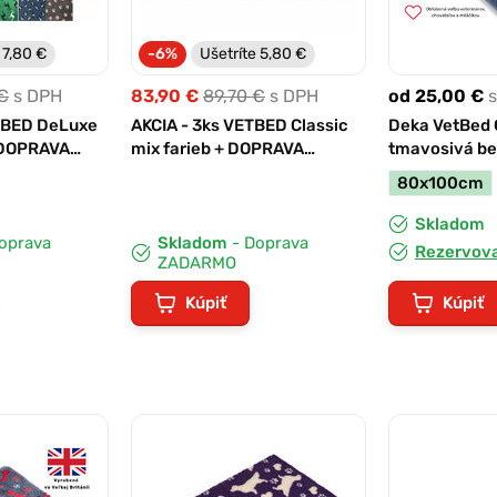
 7,80 €
-6%
Ušetríte 5,80 €
€
s DPH
83,90 €
89,70 €
s DPH
od 25,00 €
ETBED DeLuxe
AKCIA - 3ks VETBED Classic
Deka VetBed
 DOPRAVA
mix farieb + DOPRAVA
tmavosivá be
ZADARMO
antimikrobiál
80x100cm
obsahom stri
Skladom
oprava
Skladom
- Doprava
Rezervova
ZADARMO
Kúpiť
Kúpiť