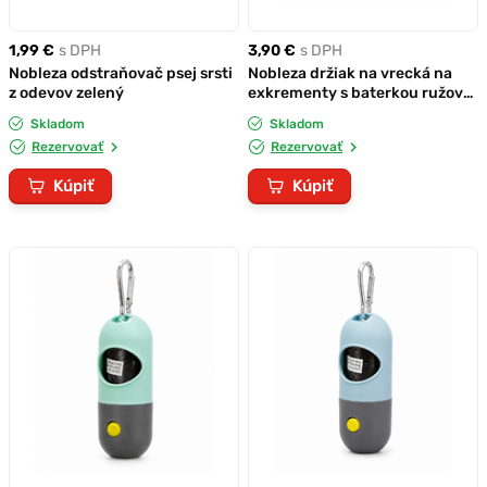
1,99 €
s DPH
3,90 €
s DPH
Nobleza odstraňovač psej srsti
Nobleza držiak na vrecká na
z odevov zelený
exkrementy s baterkou ružový
+3x náplň
Skladom
Skladom
Rezervovať
Rezervovať
Kúpiť
Kúpiť