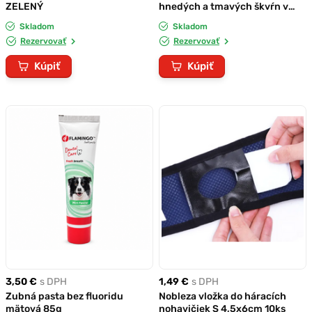
ZELENÝ
hnedých a tmavých škvŕn v
okolí očí a papuľky 125 ml
Skladom
Skladom
Rezervovať
Rezervovať
Kúpiť
Kúpiť
3,50 €
s DPH
1,49 €
s DPH
Zubná pasta bez fluoridu
Nobleza vložka do háracích
mätová 85g
nohavičiek S 4,5x6cm 10ks