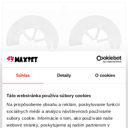
3,50 €
s DPH
7,50 €
s DPH
Súhlas
Detaily
O cookies
Golier ochranný číry CLICK 12,5
Golier ochranný Clic číry 25 cm
cm
Skladom
Skladom
Táto webstránka používa súbory cookies
Rezervovať
Rezervovať
Na prispôsobenie obsahu a reklám, poskytovanie funkcií
Kúpiť
Kúpiť
sociálnych médií a analýzu návštevnosti používame
súbory cookie. Informácie o tom, ako používate naše
webové stránky, poskytujeme aj našim partnerom v