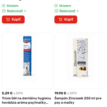
Skladom
Skladom
Rezervovať
Rezervovať
Kúpiť
Kúpiť
5,29 €
s DPH
19,90 €
s DPH
Trixie Gél na dentálnu hygienu
Šampón Zincoseb 250 ml pre
hovädzia aróma psy/mačky
psy a mačky
100g