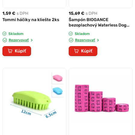
1,59 €
s DPH
15,69 €
s DPH
Tommi háčiky na kliešte 2ks
Šampón BIOGANCE
bezoplachový Waterless Dog
dry (sprej) 300 ml
Skladom
Skladom
Rezervovať
Rezervovať
Kúpiť
Kúpiť