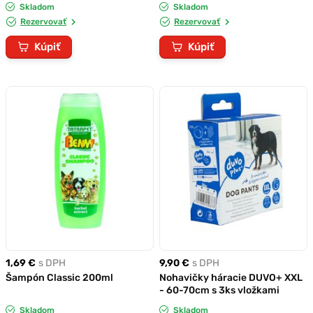
Skladom
Skladom
Rezervovať
Rezervovať
Kúpiť
Kúpiť
1,69 €
s DPH
9,90 €
s DPH
Šampón Classic 200ml
Nohavičky háracie DUVO+ XXL
- 60-70cm s 3ks vložkami
Skladom
Skladom