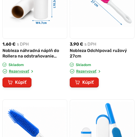
1,60 €
s DPH
3,90 €
s DPH
Nobleza náhradná náplň do
Nobleza Odchlpovač ružový
Rollera na odstraňovanie
27cm
chlpov 2ks
Skladom
Skladom
Rezervovať
Rezervovať
Kúpiť
Kúpiť