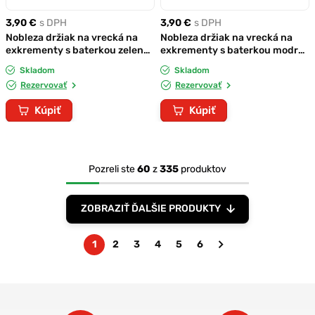
3,90 €
s DPH
3,90 €
s DPH
Nobleza držiak na vrecká na
Nobleza držiak na vrecká na
exkrementy s baterkou zelený
exkrementy s baterkou modrý
+3x náplň
+3x náplň
Skladom
Skladom
Rezervovať
Rezervovať
Kúpiť
Kúpiť
Pozreli ste
60
z
335
produktov
ZOBRAZIŤ ĎALŠIE PRODUKTY
1
2
3
4
5
6
Nasledujúca
strana