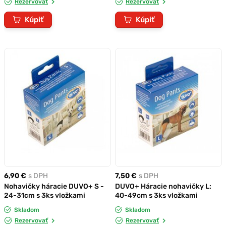
Rezervovať
Rezervovať
Kúpiť
Kúpiť
6,90 €
s DPH
7,50 €
s DPH
Nohavičky háracie DUVO+ S -
DUVO+ Háracie nohavičky L:
24-31cm s 3ks vložkami
40-49cm s 3ks vložkami
Skladom
Skladom
Rezervovať
Rezervovať