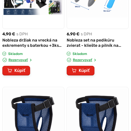
4,90 €
s DPH
6,90 €
s DPH
Nobleza držiak na vrecká na
Nobleza set na pedikúru
exkrementy s baterkou +3ks
zvierat - kliešte a pilník na
náhradná náplň vreciek
nechty
Skladom
Skladom
Rezervovať
Rezervovať
Kúpiť
Kúpiť