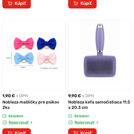
Kúpiť
Kúpiť
1,90 €
s DPH
9,90 €
s DPH
Nobleza mašličky pre psíkov
Nobleza kefa samočistiaca 11.5
2ks
x 20.3 cm
Skladom
Skladom
Rezervovať
Rezervovať
Kúpiť
Kúpiť