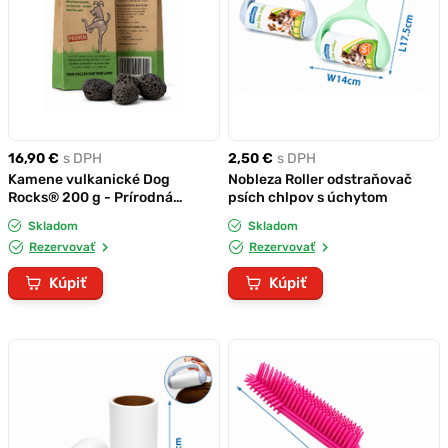
16,90 €
s DPH
2,50 €
s DPH
Kamene vulkanické Dog
Nobleza Roller odstraňovač
Rocks® 200 g - Prírodná
psích chlpov s úchytom
ochrana trávnika pred
Skladom
Skladom
škvrnami od psieho moču
Rezervovať
Rezervovať
Kúpiť
Kúpiť