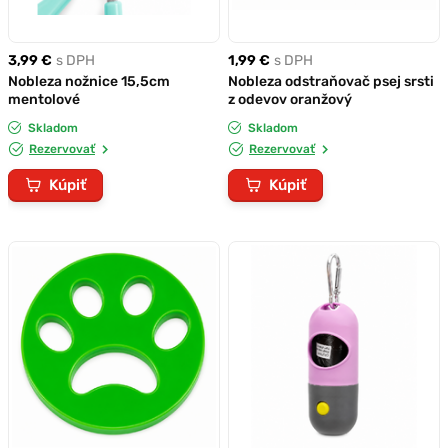
3,99 €
s DPH
1,99 €
s DPH
Nobleza nožnice 15,5cm
Nobleza odstraňovač psej srsti
mentolové
z odevov oranžový
Skladom
Skladom
Rezervovať
Rezervovať
Kúpiť
Kúpiť