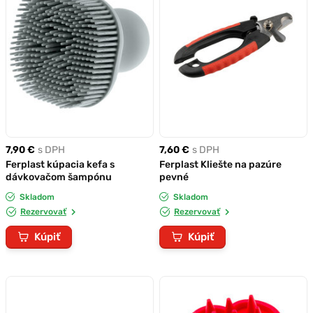
7,90 €
s DPH
7,60 €
s DPH
Ferplast kúpacia kefa s
Ferplast Kliešte na pazúre
dávkovačom šampónu
pevné
Skladom
Skladom
Rezervovať
Rezervovať
Kúpiť
Kúpiť