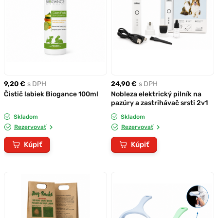
9,20 €
s DPH
24,90 €
s DPH
Čistič labiek Biogance 100ml
Nobleza elektrický pilník na
pazúry a zastrihávač srsti 2v1
Skladom
Skladom
Rezervovať
Rezervovať
Kúpiť
Kúpiť