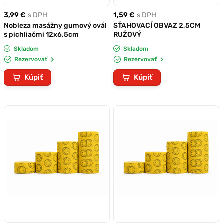
3,99 €
s DPH
1,59 €
s DPH
Nobleza masážny gumový ovál
SŤAHOVACÍ OBVAZ 2,5CM
s pichliačmi 12x6,5cm
RUŽOVÝ
Skladom
Skladom
Rezervovať
Rezervovať
Kúpiť
Kúpiť