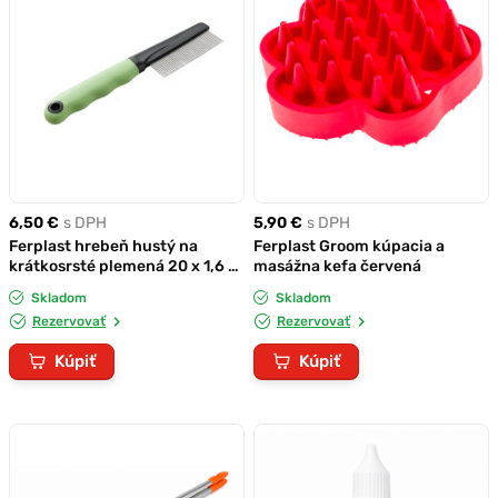
6,50 €
s DPH
5,90 €
s DPH
Ferplast hrebeň hustý na
Ferplast Groom kúpacia a
krátkosrsté plemená 20 x 1,6 x
masážna kefa červená
4 cm
Skladom
Skladom
Rezervovať
Rezervovať
Kúpiť
Kúpiť