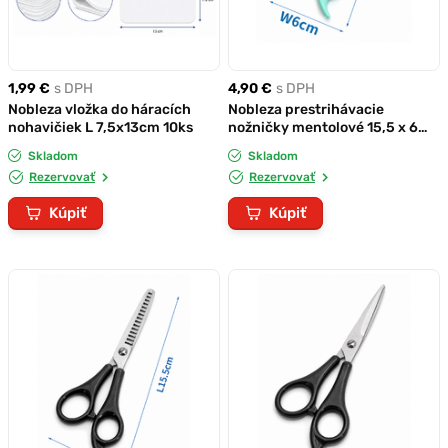
1,99 €
s DPH
4,90 €
s DPH
Nobleza vložka do háracích
Nobleza prestrihávacie
nohavičiek L 7,5x13cm 10ks
nožničky mentolové 15,5 x 6
cm
Skladom
Skladom
Rezervovať
Rezervovať
Kúpiť
Kúpiť