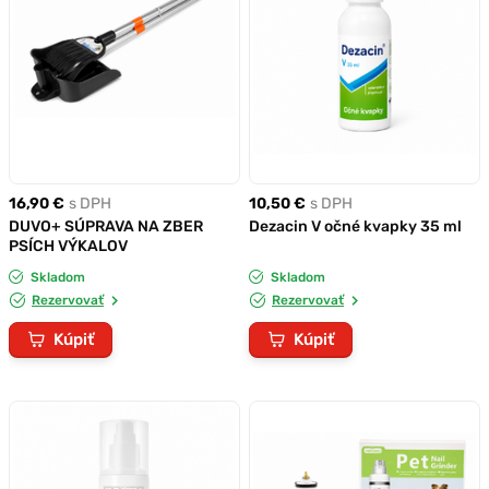
16,90 €
s DPH
10,50 €
s DPH
DUVO+ SÚPRAVA NA ZBER
Dezacin V očné kvapky 35 ml
PSÍCH VÝKALOV
Skladom
Skladom
Rezervovať
Rezervovať
Kúpiť
Kúpiť