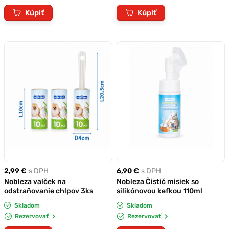
Kúpiť
Kúpiť
2,99 €
s DPH
6,90 €
s DPH
Nobleza valček na
Nobleza Čistič misiek so
odstraňovanie chlpov 3ks
silikónovou kefkou 110ml
Skladom
Skladom
Rezervovať
Rezervovať