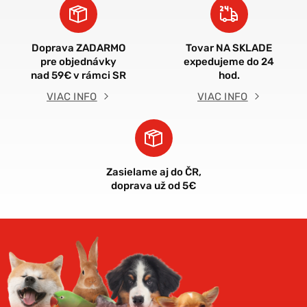
Doprava ZADARMO
Tovar NA SKLADE
pre objednávky
expedujeme do 24
nad 59€ v rámci SR
hod.
VIAC INFO
VIAC INFO
Zasielame aj do ČR,
doprava už od 5€