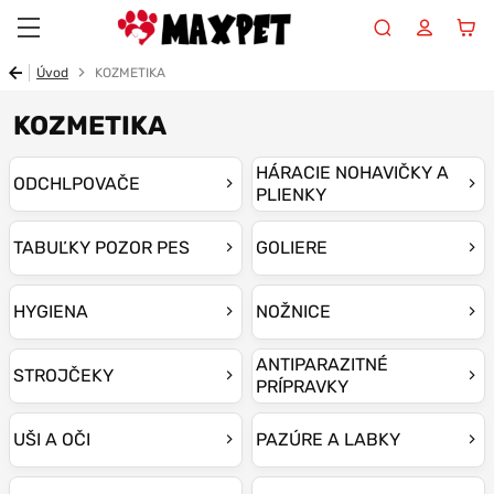
Maxpet
Úvod
KOZMETIKA
KOZMETIKA
HÁRACIE NOHAVIČKY A
ODCHLPOVAČE
PLIENKY
TABUĽKY POZOR PES
GOLIERE
HYGIENA
NOŽNICE
ANTIPARAZITNÉ
STROJČEKY
PRÍPRAVKY
UŠI A OČI
PAZÚRE A LABKY