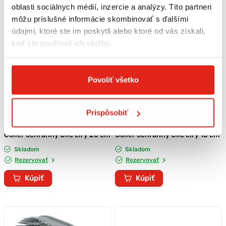
oblasti sociálnych médií, inzercie a analýzy. Títo partneri
môžu príslušné informácie skombinovať s ďalšími
údajmi, ktoré ste im poskytli alebo ktoré od vás získali,
keď ste používali ich služby.
Povoliť všetko
Prispôsobiť
5,50 €
s DPH
4,50 €
s DPH
Golier ochranný Clic číry 20 cm
Golier ochranný Clic číry 15 cm
Skladom
Skladom
Rezervovať
Rezervovať
Kúpiť
Kúpiť