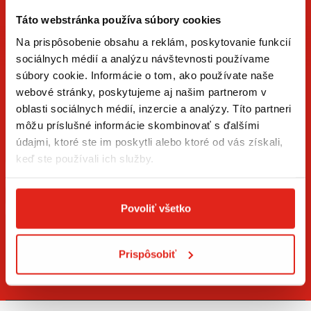
Táto webstránka používa súbory cookies
Na prispôsobenie obsahu a reklám, poskytovanie funkcií
sociálnych médií a analýzu návštevnosti používame
súbory cookie. Informácie o tom, ako používate naše
ZÍSKAJTE NOVINKY AKO PRVÝ
webové stránky, poskytujeme aj našim partnerom v
oblasti sociálnych médií, inzercie a analýzy. Títo partneri
Prihláste sa na odber newslettera a buďte prvý, kto má
môžu príslušné informácie skombinovať s ďalšími
novinky.
údajmi, ktoré ste im poskytli alebo ktoré od vás získali,
keď ste používali ich služby.
Súhlasím so
spracovaním osobných údajov
.*
Povoliť všetko
PRIHLÁSIŤ SA
Prispôsobiť