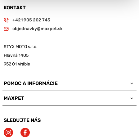
KONTAKT
+421 905 202 743
objednavky@maxpet.sk
STYX MOTO s.r.o.
Hlavná 1405
952 01 Vráble
POMOC A INFORMÁCIE
MAXPET
SLEDUJTE NÁS