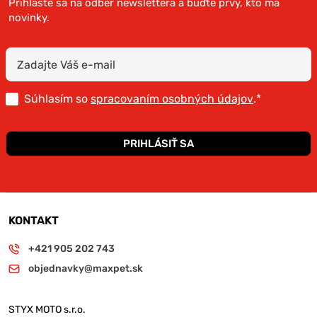
Prihláste sa na odber newslettera a buďte prvý, kto má
novinky.
Súhlasím so
spracovaním osobných údajov
.*
PRIHLÁSIŤ SA
KONTAKT
+421 905 202 743
objednavky@maxpet.sk
STYX MOTO s.r.o.