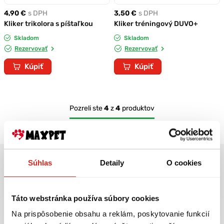
4,90 €
s DPH
3,50 €
s DPH
Kliker trikolora s píštaľkou
Kliker tréningový DUVO+
Skladom
Skladom
Rezervovať
Rezervovať
Kúpiť
Kúpiť
Pozreli ste
4
z
4
produktov
Súhlas
Detaily
O cookies
Táto webstránka používa súbory cookies
Doprava ZADARMO
Tovar NA SKLADE
pre objednávky
expedujeme do 24
Na prispôsobenie obsahu a reklám, poskytovanie funkcií
nad 59€ v rámci SR
hod.