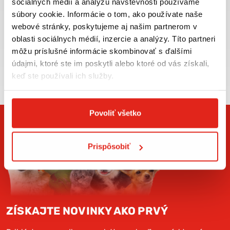
sociálnych médií a analýzu návštevnosti používame
VIAC INFO
VIAC INFO
súbory cookie. Informácie o tom, ako používate naše
webové stránky, poskytujeme aj našim partnerom v
oblasti sociálnych médií, inzercie a analýzy. Títo partneri
môžu príslušné informácie skombinovať s ďalšími
údajmi, ktoré ste im poskytli alebo ktoré od vás získali,
Zasielame aj do ČR,
keď ste používali ich služby.
doprava už od 5€
Povoliť všetko
Prispôsobiť
ZÍSKAJTE NOVINKY AKO PRVÝ