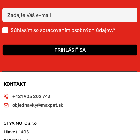
Súhlasím so
spracovaním osobných údajov
.*
PRIHLÁSIŤ SA
KONTAKT
+421 905 202 743
objednavky@maxpet.sk
STYX MOTO s.r.o.
Hlavná 1405