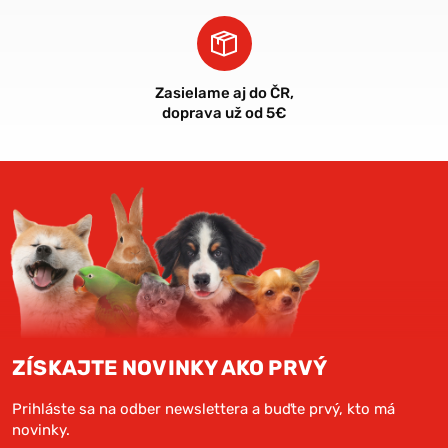
Zasielame aj do ČR,
doprava už od 5€
ZÍSKAJTE NOVINKY AKO PRVÝ
Prihláste sa na odber newslettera a buďte prvý, kto má
novinky.