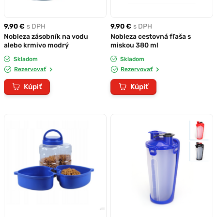
9,90 €
s DPH
9,90 €
s DPH
Nobleza zásobník na vodu
Nobleza cestovná fľaša s
alebo krmivo modrý
miskou 380 ml
Skladom
Skladom
Rezervovať
Rezervovať
Kúpiť
Kúpiť