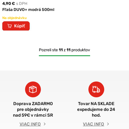
4,90 €
s DPH
Fľaša DUVO+ modrá 500ml
Na objednávku
Kúpiť
Pozreli ste
11
z
11
produktov
Doprava ZADARMO
Tovar NA SKLADE
pre objednávky
expedujeme do 24
nad 59€ v rámci SR
hod.
VIAC INFO
VIAC INFO