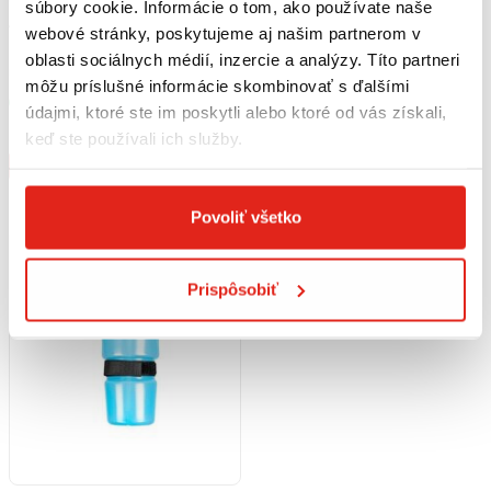
súbory cookie. Informácie o tom, ako používate naše
12,90 €
s DPH
69,90 €
s DPH
webové stránky, poskytujeme aj našim partnerom v
Nobleza zásobník na vodu
Nobleza Smart miska pre psa
oblasti sociálnych médií, inzercie a analýzy. Títo partneri
modrý 1500ml
na automatické kŕmenie 4l
môžu príslušné informácie skombinovať s ďalšími
Skladom
údajmi, ktoré ste im poskytli alebo ktoré od vás získali,
Rezervovať
Na objednávku
keď ste používali ich služby.
Kúpiť
Kúpiť
Povoliť všetko
Prispôsobiť