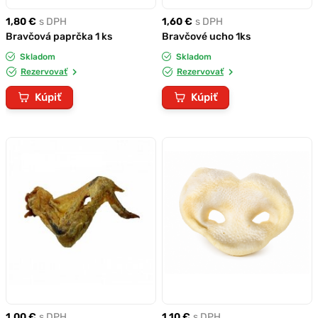
1,80 €
s DPH
1,60 €
s DPH
Bravčová paprčka 1 ks
Bravčové ucho 1ks
Skladom
Skladom
Rezervovať
Rezervovať
Kúpiť
Kúpiť
1,00 €
s DPH
1,10 €
s DPH