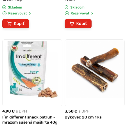
Skladom
Skladom
Rezervovať
Rezervovať
Kúpiť
Kúpiť
4,90 €
s DPH
3,50 €
s DPH
I´m different snack pstruh -
Býkovec 20 cm 1 ks
mrazom sušená maškrta 40g