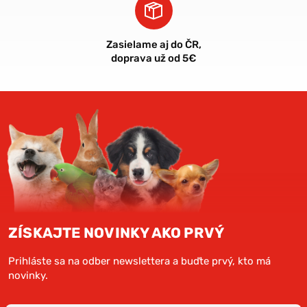
Zasielame aj do ČR,
doprava už od 5€
ZÍSKAJTE NOVINKY AKO PRVÝ
Prihláste sa na odber newslettera a buďte prvý, kto má
novinky.