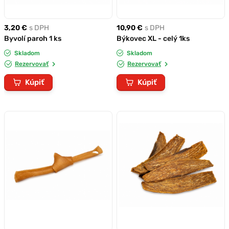
3,20 €
s DPH
10,90 €
s DPH
Byvolí paroh 1 ks
Býkovec XL - celý 1ks
Skladom
Skladom
Rezervovať
Rezervovať
Kúpiť
Kúpiť