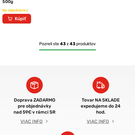
500g
Na objednávku
Kúpiť
Pozreli ste
43
z
43
produktov
Doprava ZADARMO
Tovar NA SKLADE
pre objednávky
expedujeme do 24
nad 59€ v rámci SR
hod.
VIAC INFO
VIAC INFO