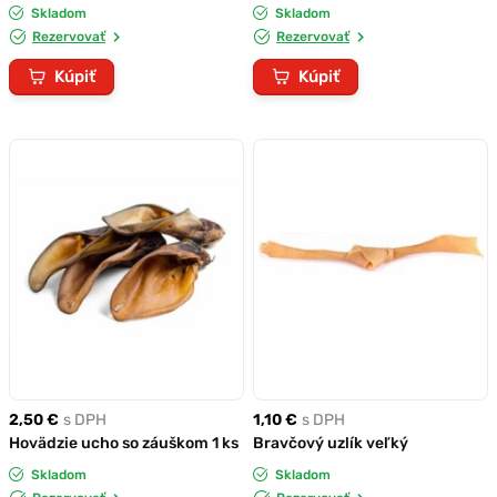
Skladom
Skladom
Rezervovať
Rezervovať
Kúpiť
Kúpiť
2,50 €
s DPH
1,10 €
s DPH
Hovädzie ucho so záuškom 1 ks
Bravčový uzlík veľký
Skladom
Skladom