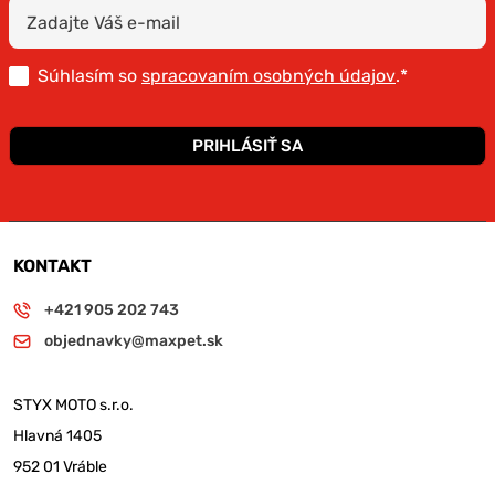
Súhlasím so
spracovaním osobných údajov
.*
PRIHLÁSIŤ SA
KONTAKT
+421 905 202 743
objednavky@maxpet.sk
STYX MOTO s.r.o.
Hlavná 1405
952 01 Vráble