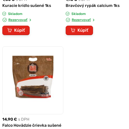
Kuracie krídlo sušené 1ks
Bravčový rypák calcium 1ks
Skladom
Skladom
Rezervovať
Rezervovať
Kúpiť
Kúpiť
14,90 €
s DPH
Falco Hovädzie črievka sušené