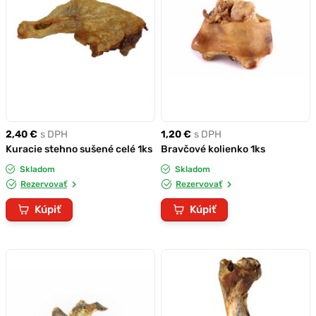
2,40 €
s DPH
1,20 €
s DPH
Kuracie stehno sušené celé 1ks
Bravčové kolienko 1ks
Skladom
Skladom
Rezervovať
Rezervovať
Kúpiť
Kúpiť