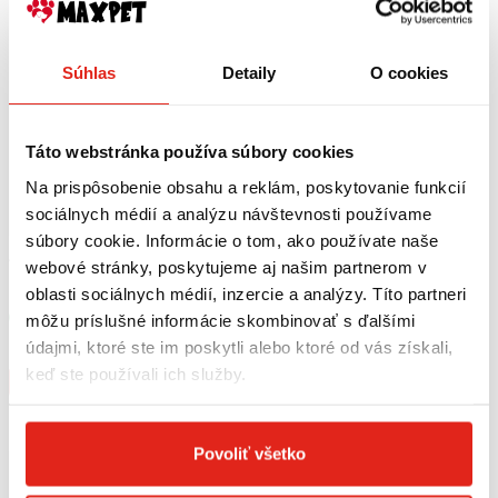
Súhlas
Detaily
O cookies
Táto webstránka používa súbory cookies
Na prispôsobenie obsahu a reklám, poskytovanie funkcií
sociálnych médií a analýzu návštevnosti používame
súbory cookie. Informácie o tom, ako používate naše
1,20 €
s DPH
2,50 €
s DPH
webové stránky, poskytujeme aj našim partnerom v
Hovädzie ucho sušené 1 ks
Bravčová paprčka s kolenom
oblasti sociálnych médií, inzercie a analýzy. Títo partneri
môžu príslušné informácie skombinovať s ďalšími
Skladom
Skladom
Rezervovať
Rezervovať
údajmi, ktoré ste im poskytli alebo ktoré od vás získali,
keď ste používali ich služby.
Kúpiť
Kúpiť
Povoliť všetko