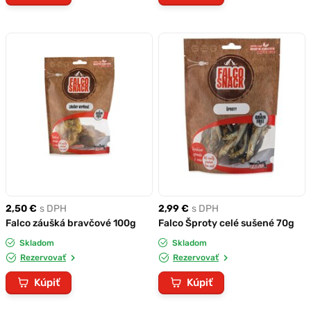
2,50 €
s DPH
2,99 €
s DPH
Falco záušká bravčové 100g
Falco Šproty celé sušené 70g
Skladom
Skladom
Rezervovať
Rezervovať
Kúpiť
Kúpiť