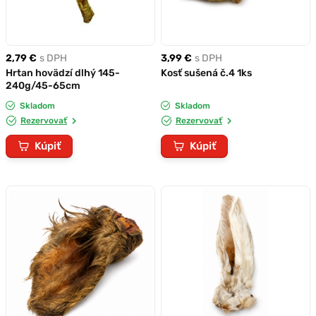
2,79 €
s DPH
3,99 €
s DPH
Hrtan hovädzí dlhý 145-
Kosť sušená č.4 1ks
240g/45-65cm
Skladom
Skladom
Rezervovať
Rezervovať
Kúpiť
Kúpiť