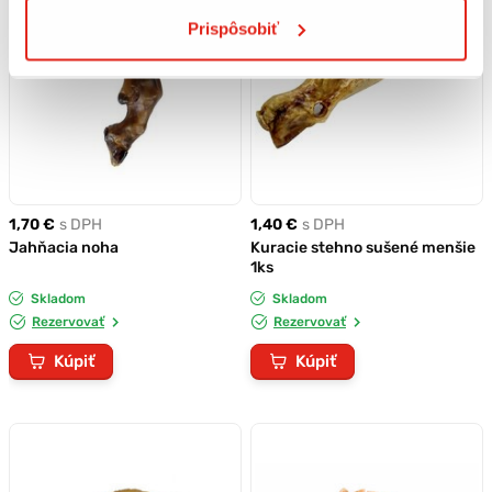
Prispôsobiť
1,70 €
s DPH
1,40 €
s DPH
Jahňacia noha
Kuracie stehno sušené menšie
1ks
Skladom
Skladom
Rezervovať
Rezervovať
Kúpiť
Kúpiť