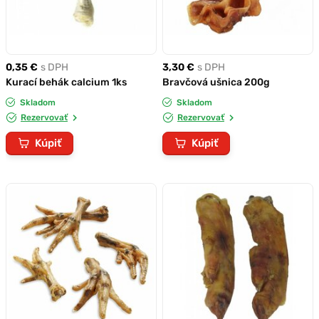
0,35 €
s DPH
3,30 €
s DPH
Kurací behák calcium 1ks
Bravčová ušnica 200g
Skladom
Skladom
Rezervovať
Rezervovať
Kúpiť
Kúpiť