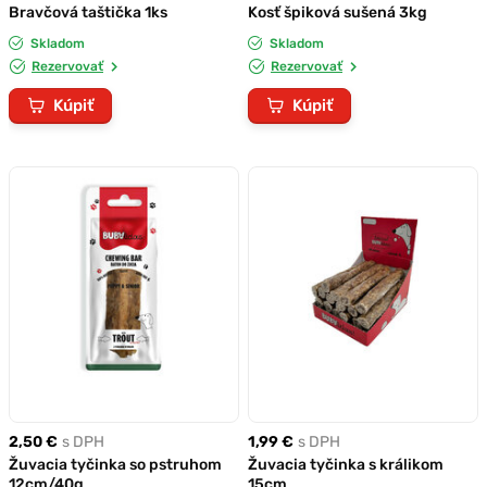
Bravčová taštička 1ks
Kosť špiková sušená 3kg
Skladom
Skladom
Rezervovať
Rezervovať
Kúpiť
Kúpiť
2,50 €
s DPH
1,99 €
s DPH
Žuvacia tyčinka so pstruhom
Žuvacia tyčinka s králikom
12cm/40g
15cm