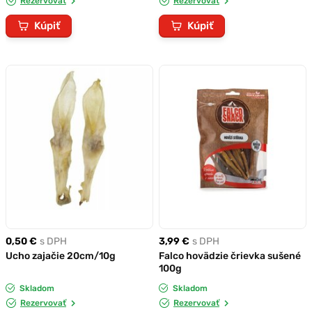
Rezervovať
Rezervovať
Kúpiť
Kúpiť
0,50 €
s DPH
3,99 €
s DPH
Ucho zajačie 20cm/10g
Falco hovädzie črievka sušené
100g
Skladom
Skladom
Rezervovať
Rezervovať