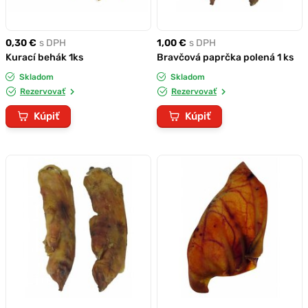
0,30 €
s DPH
1,00 €
s DPH
Kurací behák 1ks
Bravčová paprčka polená 1 ks
Skladom
Skladom
Rezervovať
Rezervovať
Kúpiť
Kúpiť