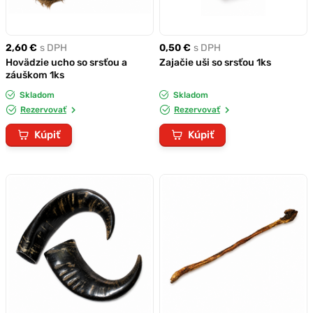
2,60 €
s DPH
0,50 €
s DPH
Hovädzie ucho so srsťou a
Zajačie uši so srsťou 1ks
záuškom 1ks
Skladom
Skladom
Rezervovať
Rezervovať
Kúpiť
Kúpiť