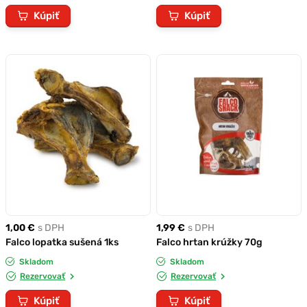
Kúpiť
Kúpiť
1,00 €
s DPH
1,99 €
s DPH
Falco lopatka sušená 1ks
Falco hrtan krúžky 70g
Skladom
Skladom
Rezervovať
Rezervovať
Kúpiť
Kúpiť