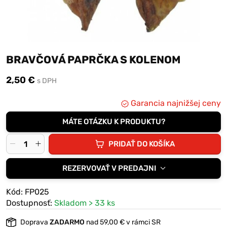
BRAVČOVÁ PAPRČKA S KOLENOM
2,50 €
s DPH
Garancia najnižšej ceny
MÁTE OTÁZKU K PRODUKTU?
PRIDAŤ DO KOŠÍKA
REZERVOVAŤ V PREDAJNI
Kód: FP025
Dostupnosť:
Skladom > 33 ks
Doprava
ZADARMO
nad 59,00 € v rámci SR