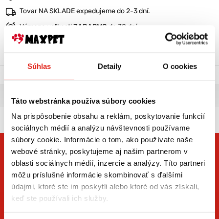
Tovar NA SKLADE expedujeme do 2-3 dní.
Výmena veľkosti
ZADARMO
do 30 dní
VIAC O PRODUKTE
Súhlas
Detaily
O cookies
Popis a parametre
Výrobca
BRAVČOVÁ PAPRČKA S KOLENOM
Táto webstránka používa súbory cookies
Na prispôsobenie obsahu a reklám, poskytovanie funkcií
sociálnych médií a analýzu návštevnosti používame
súbory cookie. Informácie o tom, ako používate naše
webové stránky, poskytujeme aj našim partnerom v
oblasti sociálnych médií, inzercie a analýzy. Títo partneri
môžu príslušné informácie skombinovať s ďalšími
údajmi, ktoré ste im poskytli alebo ktoré od vás získali,
keď ste používali ich služby.