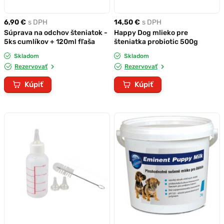
6,90 €
s DPH
14,50 €
s DPH
Súprava na odchov šteniatok -
Happy Dog mlieko pre
5ks cumlíkov + 120ml fľaša
šteniatka probiotic 500g
Skladom
Skladom
Rezervovať
Rezervovať
Kúpiť
Kúpiť