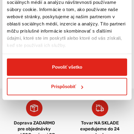
sociálnych médií a analýzu návštevnosti používame
17,90 €
s DPH
7,90 €
s DPH
súbory cookie. Informácie o tom, ako používate naše
Beaphar mlieko pre šteniatka
Eminent mlieko pre šteniatka
webové stránky, poskytujeme aj našim partnerom v
250G
500g
oblasti sociálnych médií, inzercie a analýzy. Títo partneri
Skladom
Skladom
môžu príslušné informácie skombinovať s ďalšími
Rezervovať
Rezervovať
údajmi, ktoré ste im poskytli alebo ktoré od vás získali,
Kúpiť
Kúpiť
keď ste používali ich služby.
Povoliť všetko
Pozreli ste
8
z
8
produktov
Prispôsobiť
Doprava ZADARMO
Tovar NA SKLADE
pre objednávky
expedujeme do 24