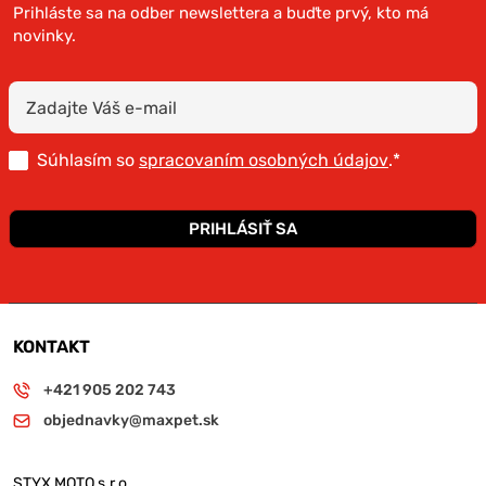
Prihláste sa na odber newslettera a buďte prvý, kto má
novinky.
Súhlasím so
spracovaním osobných údajov
.*
PRIHLÁSIŤ SA
KONTAKT
+421 905 202 743
objednavky@maxpet.sk
STYX MOTO s.r.o.