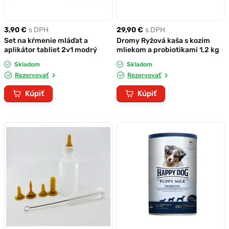
3,90 €
s DPH
29,90 €
s DPH
Set na kŕmenie mláďat a
Dromy Ryžová kaša s kozím
aplikátor tabliet 2v1 modrý
mliekom a probiotikami 1,2 kg
Skladom
Skladom
Rezervovať
Rezervovať
Kúpiť
Kúpiť