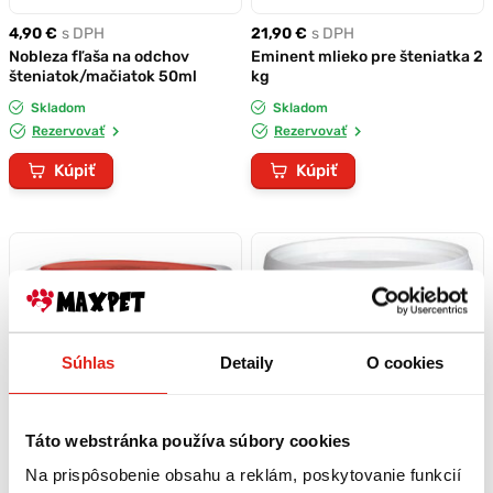
4,90 €
s DPH
21,90 €
s DPH
Nobleza fľaša na odchov
Eminent mlieko pre šteniatka 2
šteniatok/mačiatok 50ml
kg
Skladom
Skladom
Rezervovať
Rezervovať
Kúpiť
Kúpiť
Súhlas
Detaily
O cookies
Táto webstránka používa súbory cookies
Na prispôsobenie obsahu a reklám, poskytovanie funkcií