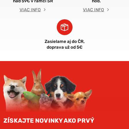
nad 59€ v rámci SR
hod.
VIAC INFO
VIAC INFO
Zasielame aj do ČR,
doprava už od 5€
ZÍSKAJTE NOVINKY AKO PRVÝ