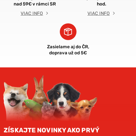
nad 59€ v rámci SR
hod.
VIAC INFO
VIAC INFO
Zasielame aj do ČR,
doprava už od 5€
ZÍSKAJTE NOVINKY AKO PRVÝ