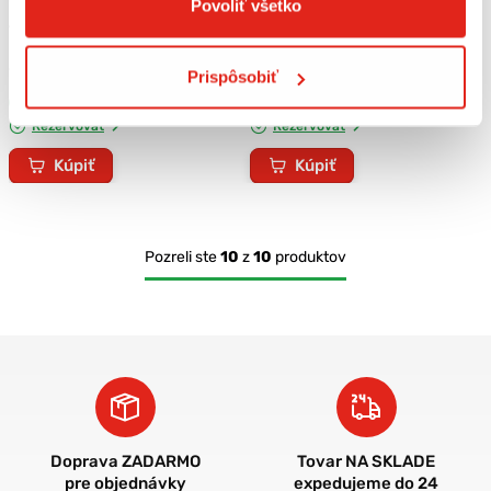
Povoliť všetko
1,49 €
s DPH
1,69 €
s DPH
Piškóty pre psa york friend
Piškóty mini pre psa 120g
120g
Prispôsobiť
Skladom
Skladom
Rezervovať
Rezervovať
Kúpiť
Kúpiť
Pozreli ste
10
z
10
produktov
Doprava ZADARMO
Tovar NA SKLADE
pre objednávky
expedujeme do 24