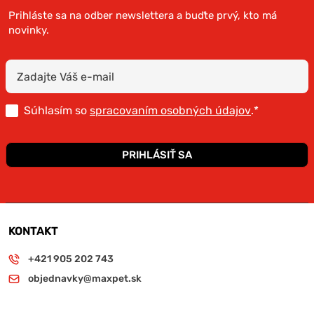
Prihláste sa na odber newslettera a buďte prvý, kto má
novinky.
Súhlasím so
spracovaním osobných údajov
.*
PRIHLÁSIŤ SA
KONTAKT
+421 905 202 743
objednavky@maxpet.sk