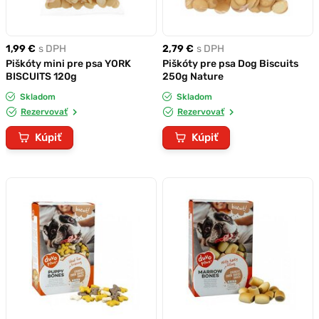
1,99 €
s DPH
2,79 €
s DPH
Piškóty mini pre psa YORK
Piškóty pre psa Dog Biscuits
BISCUITS 120g
250g Nature
Skladom
Skladom
Rezervovať
Rezervovať
Kúpiť
Kúpiť