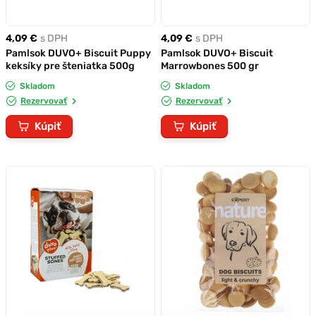
4,09 €
s DPH
4,09 €
s DPH
Pamlsok DUVO+ Biscuit Puppy
Pamlsok DUVO+ Biscuit
keksíky pre šteniatka 500g
Marrowbones 500 gr
Skladom
Skladom
Rezervovať
Rezervovať
Kúpiť
Kúpiť