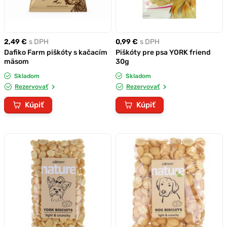
2,49 €
s DPH
0,99 €
s DPH
Dafiko Farm piškóty s kačacím
Piškóty pre psa YORK friend
mäsom
30g
Skladom
Skladom
Rezervovať
Rezervovať
Kúpiť
Kúpiť