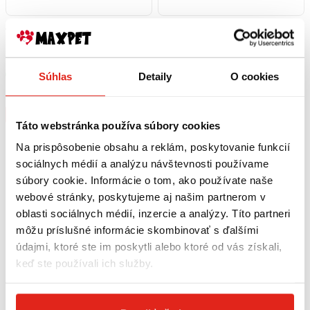
4,09 €
s DPH
1,49 €
s DPH
Pamlsok DUVO+ Biscuit
Piškóty pre psa dog biscuits
Stuffed bones 500 gr
120g
Skladom
Súhlas
Detaily
Skladom
O cookies
Rezervovať
Rezervovať
Kúpiť
Kúpiť
Táto webstránka používa súbory cookies
Na prispôsobenie obsahu a reklám, poskytovanie funkcií
sociálnych médií a analýzu návštevnosti používame
súbory cookie. Informácie o tom, ako používate naše
webové stránky, poskytujeme aj našim partnerom v
oblasti sociálnych médií, inzercie a analýzy. Títo partneri
môžu príslušné informácie skombinovať s ďalšími
údajmi, ktoré ste im poskytli alebo ktoré od vás získali,
keď ste používali ich služby.