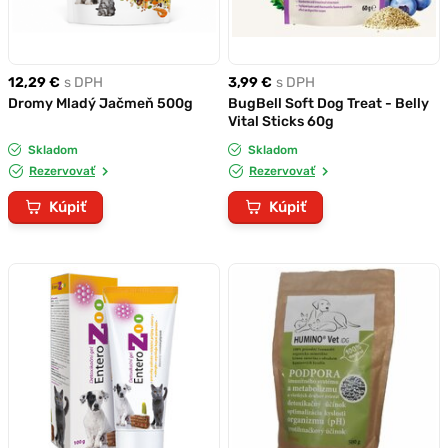
12,29 €
s DPH
3,99 €
s DPH
Dromy Mladý Jačmeň 500g
BugBell Soft Dog Treat - Belly
Vital Sticks 60g
Skladom
Skladom
Rezervovať
Rezervovať
Kúpiť
Kúpiť