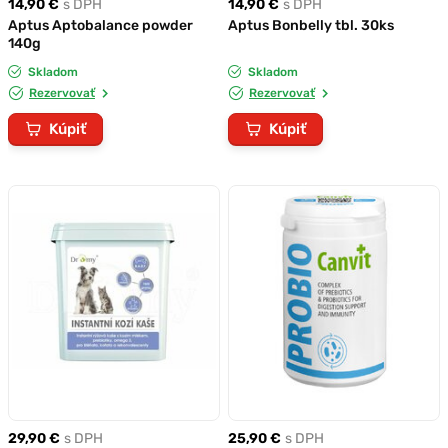
14,90 €
s DPH
14,90 €
s DPH
Aptus Aptobalance powder
Aptus Bonbelly tbl. 30ks
140g
Skladom
Skladom
Rezervovať
Rezervovať
Kúpiť
Kúpiť
29,90 €
s DPH
25,90 €
s DPH