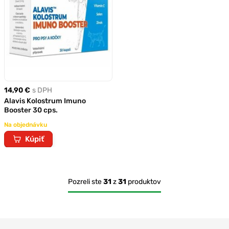
14,90 €
s DPH
Alavis Kolostrum Imuno
Booster 30 cps.
Na objednávku
Kúpiť
Pozreli ste
31
z
31
produktov