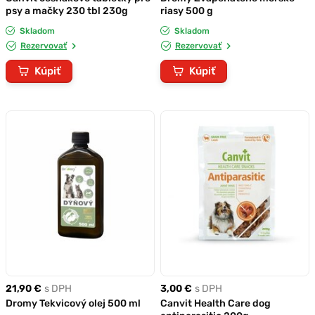
psy a mačky 230 tbl 230g
riasy 500 g
Skladom
Skladom
Rezervovať
Rezervovať
Kúpiť
Kúpiť
21,90 €
s DPH
3,00 €
s DPH
Dromy Tekvicový olej 500 ml
Canvit Health Care dog