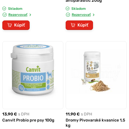
antiparasitic 200g
Skladom
Skladom
Rezervovať
Rezervovať
Kúpiť
Kúpiť
13,90 €
s DPH
11,90 €
s DPH
Canvit Probio pre psy 100g
Dromy Pivovarské kvasnice 1,5
kg