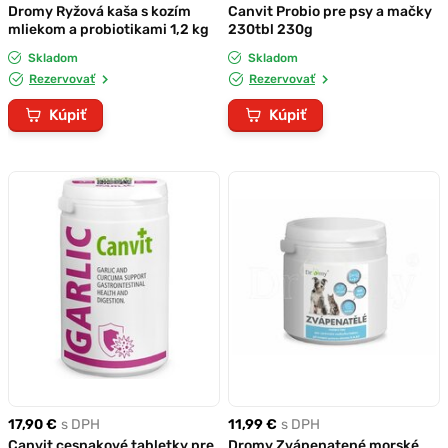
Dromy Ryžová kaša s kozím
Canvit Probio pre psy a mačky
mliekom a probiotikami 1,2 kg
230tbl 230g
Skladom
Skladom
Rezervovať
Rezervovať
Kúpiť
Kúpiť
17,90 €
s DPH
11,99 €
s DPH
Canvit cesnakové tabletky pre
Dromy Zvápenatené morské