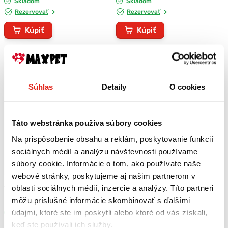
Skladom
Skladom
Rezervovať
Rezervovať
Kúpiť
Kúpiť
Súhlas
Detaily
O cookies
Táto webstránka používa súbory cookies
Na prispôsobenie obsahu a reklám, poskytovanie funkcií
sociálnych médií a analýzu návštevnosti používame
súbory cookie. Informácie o tom, ako používate naše
webové stránky, poskytujeme aj našim partnerom v
16,90 €
oblasti sociálnych médií, inzercie a analýzy. Títo partneri
s DPH
12,90 €
s DPH
Dromy Hepacell 60 tbl.
Dromy Gastro 250 g
môžu príslušné informácie skombinovať s ďalšími
údajmi, ktoré ste im poskytli alebo ktoré od vás získali,
Skladom
Skladom
keď ste používali ich služby.
Rezervovať
Rezervovať