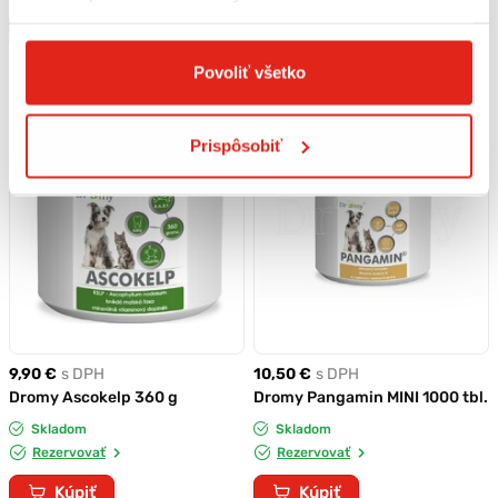
Kúpiť
Kúpiť
Povoliť všetko
Prispôsobiť
9,90 €
s DPH
10,50 €
s DPH
Dromy Ascokelp 360 g
Dromy Pangamin MINI 1000 tbl.
Skladom
Skladom
Rezervovať
Rezervovať
Kúpiť
Kúpiť