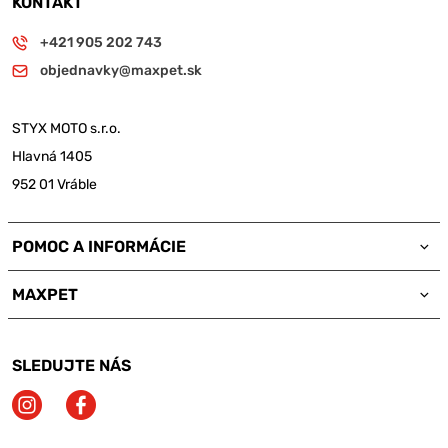
KONTAKT
+421 905 202 743
objednavky@maxpet.sk
STYX MOTO s.r.o.
Hlavná 1405
952 01 Vráble
POMOC A INFORMÁCIE
MAXPET
SLEDUJTE NÁS