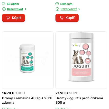
Skladom
Skladom
Rezervovať
Rezervovať
Kúpiť
Kúpiť
14,90 €
s DPH
21,90 €
s DPH
Dromy Kremelina 400 g + 20 %
Dromy Jogurt s probiotikami
zdarma
800 g