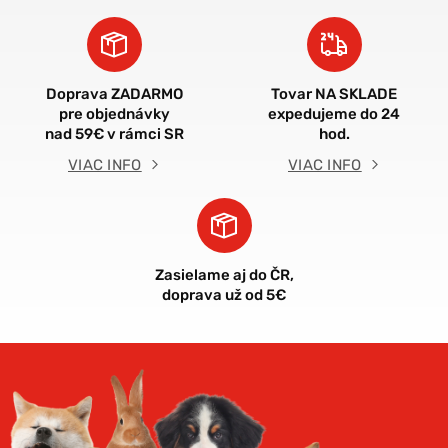
Doprava ZADARMO
Tovar NA SKLADE
pre objednávky
expedujeme do 24
nad 59€ v rámci SR
hod.
VIAC INFO
VIAC INFO
Zasielame aj do ČR,
doprava už od 5€