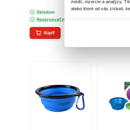
médií, inzercie a analýzy. Tí
15x9cm textiln
alebo ktoré od vás získali, ke
Skladom
Skladom
Rezervovať na predajni
Rezervovať 
Kúpiť
Kúpiť