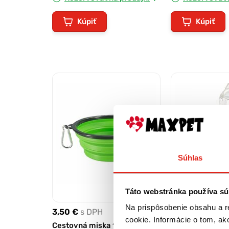
Kúpiť
Kúpiť
Súhlas
Táto webstránka používa sú
Na prispôsobenie obsahu a r
3,50 €
s DPH
2,90 €
s DPH
cookie. Informácie o tom, ak
Cestovná miska 13cm zelená
Cestovná miska