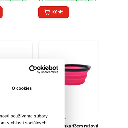
Kúpiť
O cookies
vnosti používame súbory
H
3,50 €
s DPH
om v oblasti sociálnych
ka 13cm žltá
Cestovná miska 13cm ružová