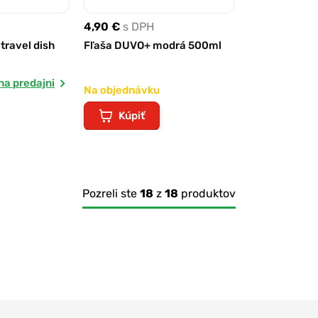
4,90 €
s DPH
travel dish
Fľaša DUVO+ modrá 500ml
na predajni
Na objednávku
Kúpiť
Pozreli ste
18
z
18
produktov