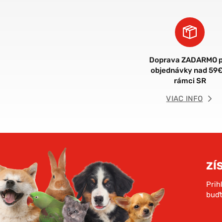
Doprava ZADARMO p
objednávky nad 59€
rámci SR
VIAC INFO
ZÍ
Prih
buďt