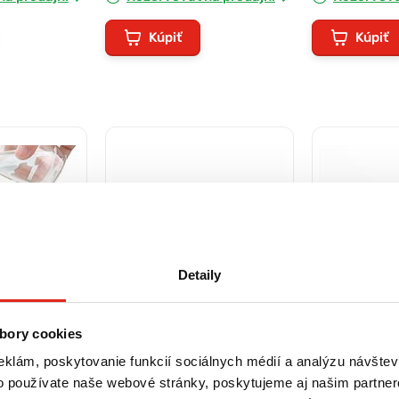
Kúpiť
Kúpiť
Detaily
bory cookies
eklám, poskytovanie funkcií sociálnych médií a analýzu návšte
3,50 €
s DPH
3,50 €
s DP
o používate naše webové stránky, poskytujeme aj našim partner
 skladacia
Cestovná miska 13cm
Cestovná mis