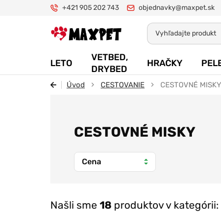
+421 905 202 743
objednavky@maxpet.sk
Maxpet
VETBED,
LETO
HRAČKY
PEL
DRYBED
Úvod
CESTOVANIE
CESTOVNÉ MISK
CESTOVNÉ MISKY
Cena
Našli sme
18
produktov v kategórii: