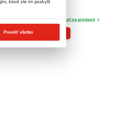
mi, ktoré ste im poskytli
Skladom
ť na predajni
Rezervovať na predajni
Povoliť všetko
Kúpiť