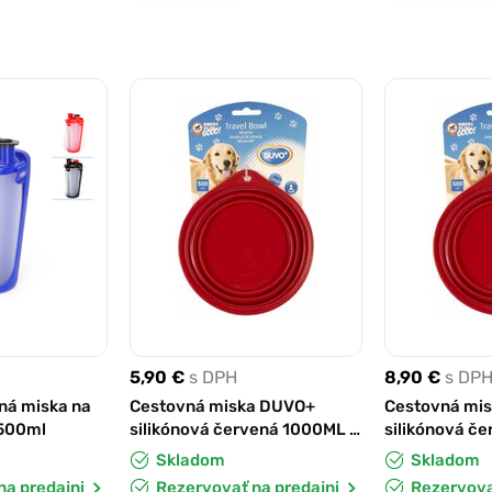
5,90 €
s DPH
8,90 €
s DP
ná miska na
Cestovná miska DUVO+
Cestovná mi
 500ml
silikónová červená 1000ML -
silikónová č
18CM
22CM
Skladom
Skladom
na predajni
Rezervovať na predajni
Rezervova