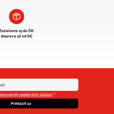
Zasielame aj do ČR,
doprava už od 5€
racovaním osobných údajov
.*
Prihlásiť sa