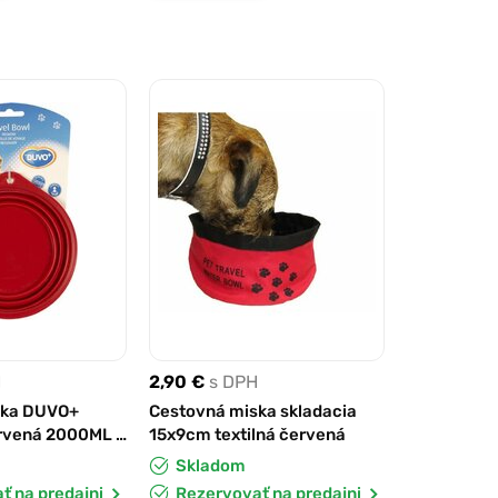
H
2,90 €
s DPH
ska DUVO+
Cestovná miska skladacia
ervená 2000ML -
15x9cm textilná červená
Skladom
ť na predajni
Rezervovať na predajni