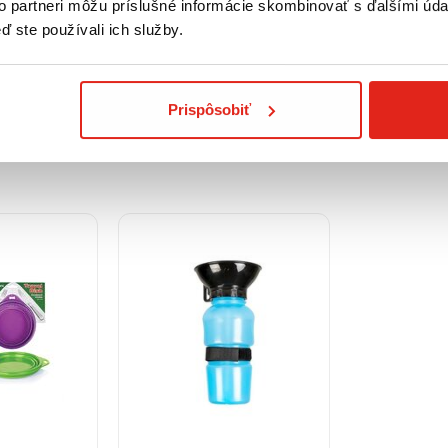
to partneri môžu príslušné informácie skombinovať s ďalšími údaj
á modrá
červená
ď ste používali ich služby.
Skladom
Skladom
na predajni
Rezervovať na predajni
Rezervova
Prispôsobiť
Kúpiť
Kúpiť