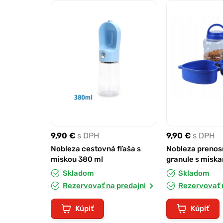
9,90 €
s DPH
9,90 €
s DPH
Nobleza cestovná fľaša s
Nobleza prenos
miskou 380 ml
granule s miskam
18,5 cm
Skladom
Skladom
Rezervovať na predajni
Rezervovať 
Kúpiť
Kúpiť