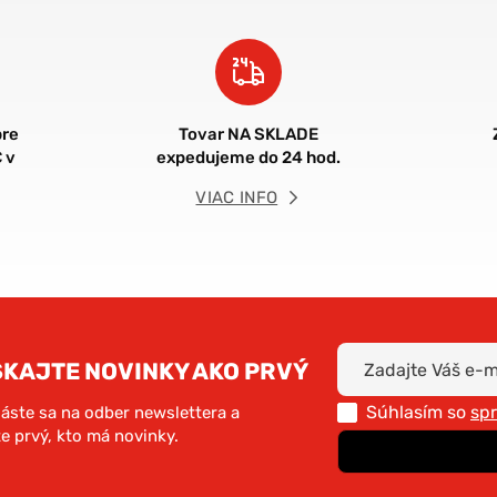
re
Tovar NA SKLADE
 v
expedujeme do 24 hod.
VIAC INFO
SKAJTE NOVINKY AKO PRVÝ
Súhlasím so
sp
láste sa na odber newslettera a
e prvý, kto má novinky.