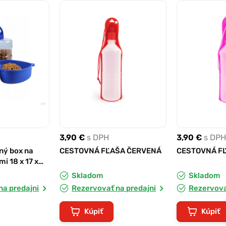
3,90 €
s DPH
3,90 €
s DPH
ný box na
CESTOVNÁ FĽAŠA ČERVENÁ
CESTOVNÁ F
i 18 x 17 x
Skladom
Skladom
na predajni
Rezervovať na predajni
Rezervova
Kúpiť
Kúpiť