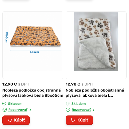
12,90 €
s DPH
12,90 €
s DPH
Nobleza podložka obojstranná
Nobleza podložka obojstranná
plyšová labková biela 85x65cm
plyšová labková biela L
85x65cm
Skladom
Skladom
Rezervovať
Rezervovať
Kúpiť
Kúpiť