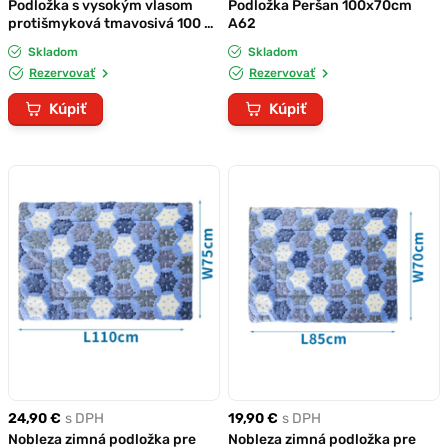
Podložka s vysokým vlasom
Podložka Peršan 100x70cm
protišmyková tmavosivá 100 x
A62
70 cm
Skladom
Skladom
Rezervovať
Rezervovať
Kúpiť
Kúpiť
24,90 €
s DPH
19,90 €
s DPH
Nobleza zimná podložka pre
Nobleza zimná podložka pre