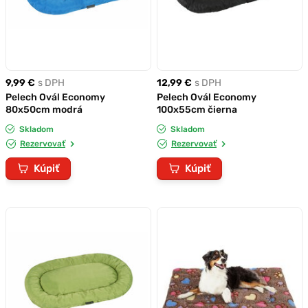
9,99 €
s DPH
12,99 €
s DPH
Pelech Ovál Economy
Pelech Ovál Economy
80x50cm modrá
100x55cm čierna
Skladom
Skladom
Rezervovať
Rezervovať
Kúpiť
Kúpiť