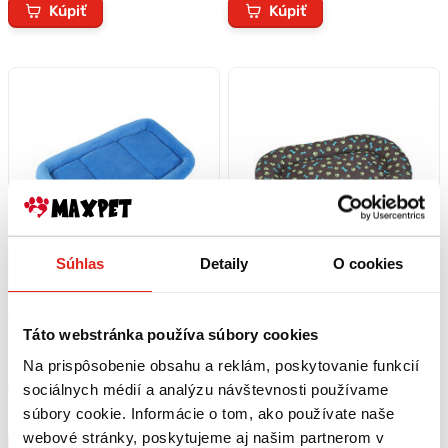
Kúpiť
Kúpiť
Súhlas
Detaily
O cookies
18,80 €
s DPH
14,99 €
s DPH
Táto webstránka používa súbory cookies
Podložka modrá 60x90cm A02
Pelech Ovál Economy 100 x 55
cm so vzorom
Na prispôsobenie obsahu a reklám, poskytovanie funkcií
sociálnych médií a analýzu návštevnosti používame
Skladom
Skladom
Rezervovať
Rezervovať
súbory cookie. Informácie o tom, ako používate naše
webové stránky, poskytujeme aj našim partnerom v
Kúpiť
Kúpiť