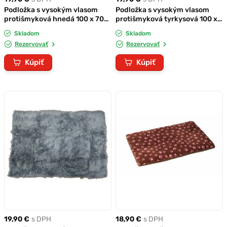
Podložka s vysokým vlasom
Podložka s vysokým vlasom
protišmyková hnedá 100 x 70
protišmyková tyrkysová 100 x
cm
70 cm
Skladom
Skladom
Rezervovať
Rezervovať
Kúpiť
Kúpiť
19,90 €
s DPH
18,90 €
s DPH