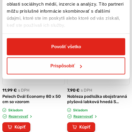
oblasti sociálnych médií, inzercie a analýzy. Títo partneri
môžu príslušné informácie skombinovať s ďalšími
údajmi, ktoré ste im poskytli alebo ktoré od vás získali,
keď ste používali ich služby.
Povoliť všetko
Prispôsobiť
11,99 €
s DPH
7,90 €
s DPH
Pelech Ovál Economy 80 x 50
Nobleza podložka obojstranná
cm so vzorom
plyšová labková hnedá S
50x32x3cm
Skladom
Skladom
Rezervovať
Rezervovať
Kúpiť
Kúpiť