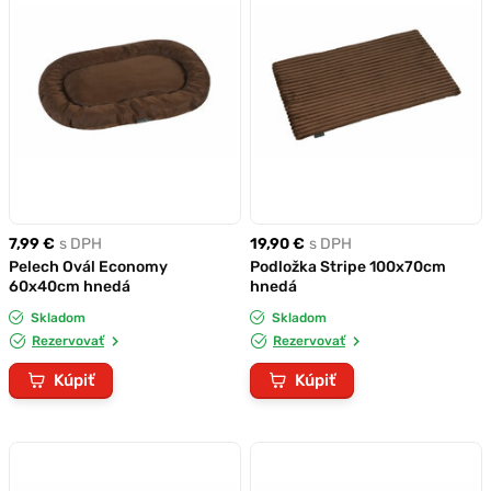
7,99 €
s DPH
19,90 €
s DPH
Pelech Ovál Economy
Podložka Stripe 100x70cm
60x40cm hnedá
hnedá
Skladom
Skladom
Rezervovať
Rezervovať
Kúpiť
Kúpiť