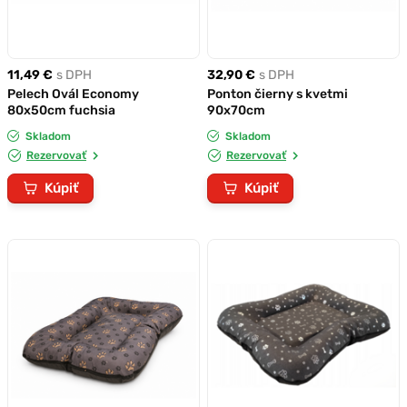
11,49 €
s DPH
32,90 €
s DPH
Pelech Ovál Economy
Ponton čierny s kvetmi
80x50cm fuchsia
90x70cm
Skladom
Skladom
Rezervovať
Rezervovať
Kúpiť
Kúpiť