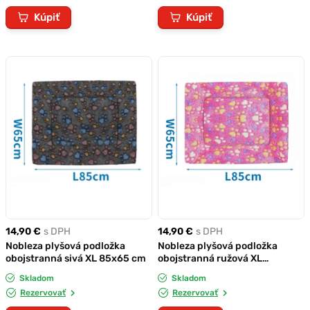
Kúpiť
Kúpiť
14,90 €
s DPH
14,90 €
s DPH
Nobleza plyšová podložka
Nobleza plyšová podložka
obojstranná sivá XL 85x65 cm
obojstranná ružová XL
85x65cm
Skladom
Skladom
Rezervovať
Rezervovať