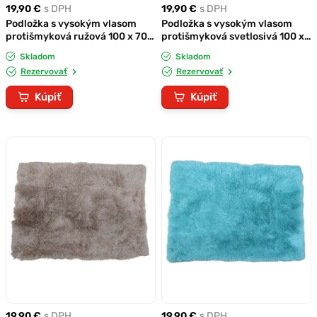
19,90 €
s DPH
19,90 €
s DPH
Podložka s vysokým vlasom
Podložka s vysokým vlasom
protišmyková ružová 100 x 70
protišmyková svetlosivá 100 x
cm
70 cm
Skladom
Skladom
Rezervovať
Rezervovať
Kúpiť
Kúpiť
19,90 €
s DPH
19,90 €
s DPH