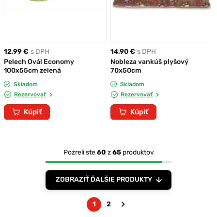
12,99 €
s DPH
14,90 €
s DPH
Pelech Ovál Economy
Nobleza vankúš plyšový
100x55cm zelená
70x50cm
Skladom
Skladom
Rezervovať
Rezervovať
Kúpiť
Kúpiť
Pozreli ste
60
z
65
produktov
ZOBRAZIŤ ĎALŠIE PRODUKTY
1
2
Nasledujúca
strana