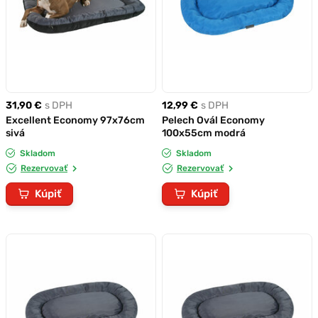
31,90 €
s DPH
12,99 €
s DPH
Excellent Economy 97x76cm
Pelech Ovál Economy
sivá
100x55cm modrá
Skladom
Skladom
Rezervovať
Rezervovať
Kúpiť
Kúpiť