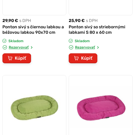
29,90 €
s DPH
25,90 €
s DPH
Ponton sivý s čiernou labkou a
Ponton sivý so striebornými
béžovou labkou 90x70 cm
labkami S 80 x 60 cm
Skladom
Skladom
Rezervovať
Rezervovať
Kúpiť
Kúpiť