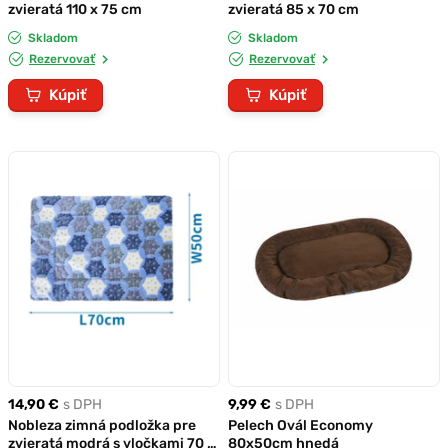
zvieratá 110 x 75 cm
zvieratá 85 x 70 cm
Skladom
Skladom
Rezervovať
Rezervovať
Kúpiť
Kúpiť
14,90 €
s DPH
9,99 €
s DPH
Nobleza zimná podložka pre
Pelech Ovál Economy
zvieratá modrá s vločkami 70 x
80x50cm hnedá