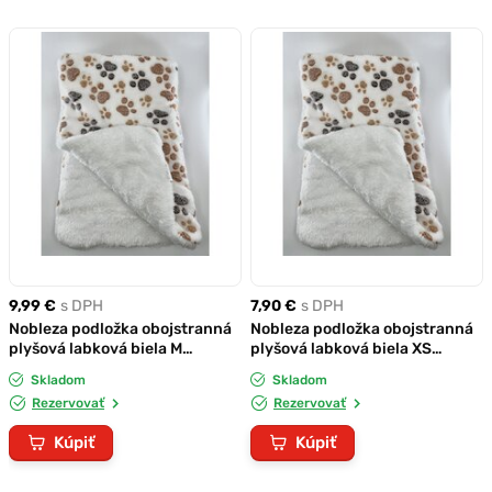
9,99 €
s DPH
7,90 €
s DPH
Nobleza podložka obojstranná
Nobleza podložka obojstranná
plyšová labková biela M
plyšová labková biela XS
70x55cm
50x30cm
Skladom
Skladom
Rezervovať
Rezervovať
Kúpiť
Kúpiť