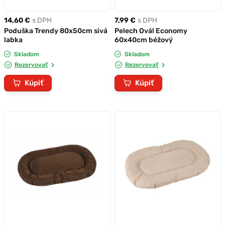
14,60 €
s DPH
7,99 €
s DPH
Poduška Trendy 80x50cm sivá
Pelech Ovál Economy
labka
60x40cm béžový
Skladom
Skladom
Rezervovať
Rezervovať
Kúpiť
Kúpiť