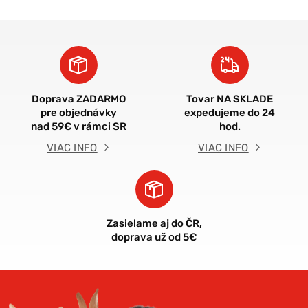
Doprava ZADARMO
Tovar NA SKLADE
pre objednávky
expedujeme do 24
nad 59€ v rámci SR
hod.
VIAC INFO
VIAC INFO
Zasielame aj do ČR,
doprava už od 5€