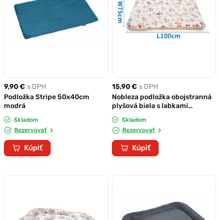
9,90 €
s DPH
15,90 €
s DPH
Podložka Stripe 50x40cm
Nobleza podložka obojstranná
modrá
plyšová biela s labkami
100x75x3cm
Skladom
Skladom
Rezervovať
Rezervovať
Kúpiť
Kúpiť