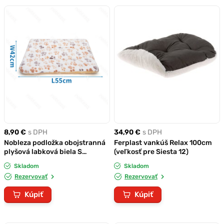
8,90 €
s DPH
34,90 €
s DPH
Nobleza podložka obojstranná
Ferplast vankúš Relax 100cm
plyšová labková biela S
(veľkosť pre Siesta 12)
55x42cm
Skladom
Skladom
Rezervovať
Rezervovať
Kúpiť
Kúpiť