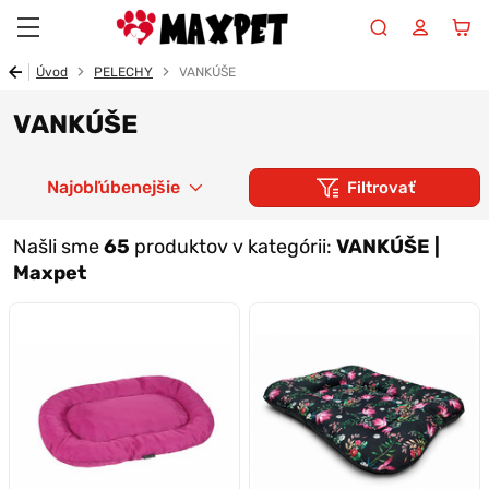
Maxpet
Úvod
PELECHY
VANKÚŠE
VANKÚŠE
Najobľúbenejšie
Filtrovať
Našli sme
65
produktov v kategórii:
VANKÚŠE |
Maxpet