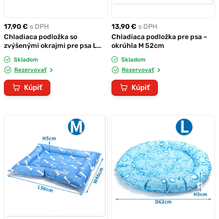
17,90 €
s DPH
13,90 €
s DPH
Chladiaca podložka so
Chladiaca podložka pre psa –
zvýšenými okrajmi pre psa L
okrúhla M 52cm
65x55cm
Skladom
Skladom
Rezervovať
Rezervovať
Kúpiť
Kúpiť