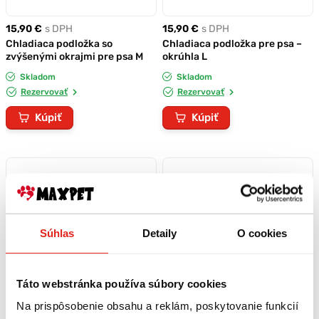
15,90 €
s DPH
15,90 €
s DPH
Chladiaca podložka so
Chladiaca podložka pre psa –
zvýšenými okrajmi pre psa M
okrúhla L
Skladom
Skladom
Rezervovať
Rezervovať
Kúpiť
Kúpiť
Súhlas
Detaily
O cookies
Táto webstránka používa súbory cookies
Na prispôsobenie obsahu a reklám, poskytovanie funkcií