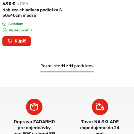
6,90 €
s DPH
Nobleza chladiaca podložka S
50x40cm modrá
Skladom
Rezervovať
Kúpiť
Pozreli ste
11
z
11
produktov
Doprava ZADARMO
Tovar NA SKLADE
pre objednávky
expedujeme do 24
nad 59€ v rámci SR
hod.