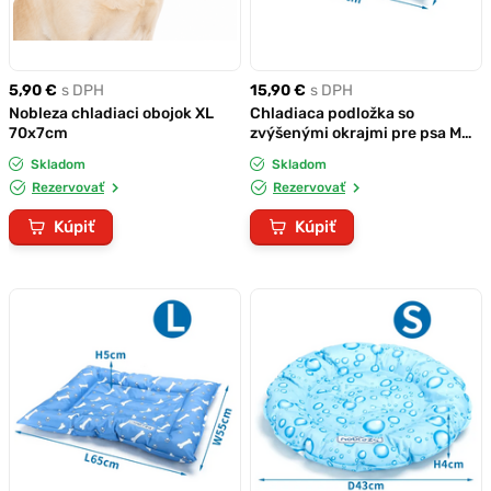
5,90 €
s DPH
15,90 €
s DPH
Nobleza chladiaci obojok XL
Chladiaca podložka so
70x7cm
zvýšenými okrajmi pre psa M
56x46cm
Skladom
Skladom
Rezervovať
Rezervovať
Kúpiť
Kúpiť