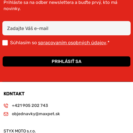
Prihláste sa na odber newslettera a buďte prvý, kto má
novinky.
Súhlasím so
spracovaním osobných údajov
.*
PRIHLÁSIŤ SA
KONTAKT
+421 905 202 743
objednavky@maxpet.sk
STYX MOTO s.r.o.