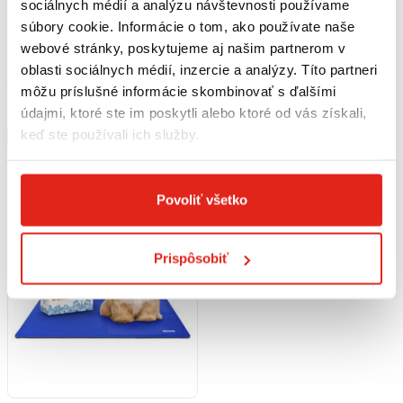
sociálnych médií a analýzu návštevnosti používame
9,90 €
s DPH
9,90 €
s DPH
súbory cookie. Informácie o tom, ako používate naše
Nobleza Chladiaca podložka M
Nobleza chladiaca podložka M
webové stránky, poskytujeme aj našim partnerom v
65 x 50 cm modrá
65 x 50 cm so vzorom labky a
oblasti sociálnych médií, inzercie a analýzy. Títo partneri
kostičky
Skladom
Skladom
môžu príslušné informácie skombinovať s ďalšími
Rezervovať
Rezervovať
údajmi, ktoré ste im poskytli alebo ktoré od vás získali,
keď ste používali ich služby.
Kúpiť
Kúpiť
Povoliť všetko
Prispôsobiť