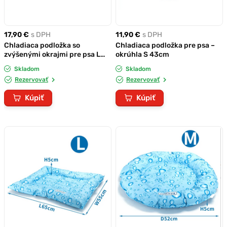
17,90 €
s DPH
11,90 €
s DPH
Chladiaca podložka so
Chladiaca podložka pre psa –
zvýšenými okrajmi pre psa L
okrúhla S 43cm
65x55cm
Skladom
Skladom
Rezervovať
Rezervovať
Kúpiť
Kúpiť