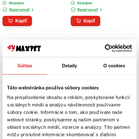
Skladom
Skladom
Rezervovať
Rezervovať
Kúpiť
Kúpiť
Súhlas
Detaily
O cookies
Táto webstránka používa súbory cookies
Na prispôsobenie obsahu a reklám, poskytovanie funkcií
sociálnych médií a analýzu návštevnosti používame
súbory cookie. Informácie o tom, ako používate naše
2,49 €
s DPH
2,49 €
s DPH
webové stránky, poskytujeme aj našim partnerom v
NYLONOVÝ OBOJOK
NYLONOVÝ OBOJOK
oblasti sociálnych médií, inzercie a analýzy. Títo partneri
TYRKYSOVÝ 22-34 cm
ORANŽOVÝ 22-34 cm
môžu príslušné informácie skombinovať s ďalšími
Skladom
Skladom