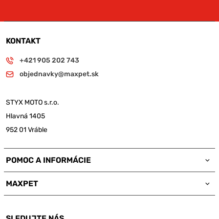
KONTAKT
+421 905 202 743
objednavky@maxpet.sk
STYX MOTO s.r.o.
Hlavná 1405
952 01 Vráble
POMOC A INFORMÁCIE
MAXPET
SLEDUJTE NÁS