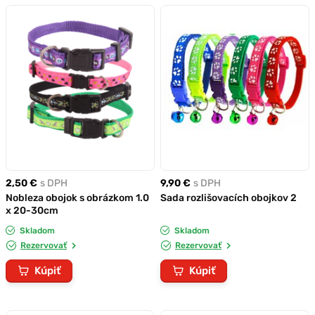
2,50 €
s DPH
9,90 €
s DPH
Nobleza obojok s obrázkom 1.0
Sada rozlišovacích obojkov 2
x 20-30cm
Skladom
Skladom
Rezervovať
Rezervovať
Kúpiť
Kúpiť