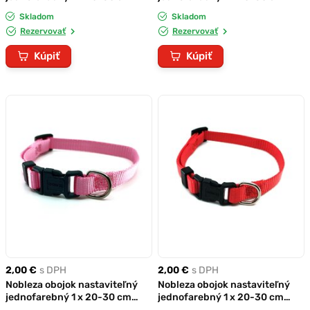
čierny
modrý
Skladom
Skladom
Rezervovať
Rezervovať
Kúpiť
Kúpiť
2,00 €
s DPH
2,00 €
s DPH
Nobleza obojok nastaviteľný
Nobleza obojok nastaviteľný
jednofarebný 1 x 20-30 cm
jednofarebný 1 x 20-30 cm
ružový
červený