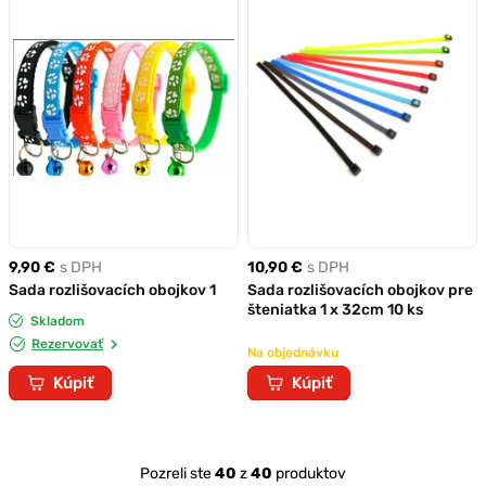
9,90 €
s DPH
10,90 €
s DPH
Sada rozlišovacích obojkov 1
Sada rozlišovacích obojkov pre
šteniatka 1 x 32cm 10 ks
Skladom
Rezervovať
Na objednávku
Kúpiť
Kúpiť
Pozreli ste
40
z
40
produktov