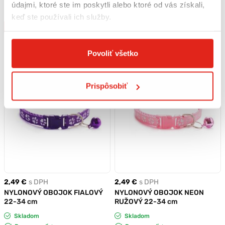
údajmi, ktoré ste im poskytli alebo ktoré od vás získali,
Rezervovať
Rezervovať
keď ste používali ich služby.
Kúpiť
Kúpiť
Povoliť všetko
Prispôsobiť
2,49 €
s DPH
2,49 €
s DPH
NYLONOVÝ OBOJOK FIALOVÝ
NYLONOVÝ OBOJOK NEON
22-34 cm
RUŽOVÝ 22-34 cm
Skladom
Skladom