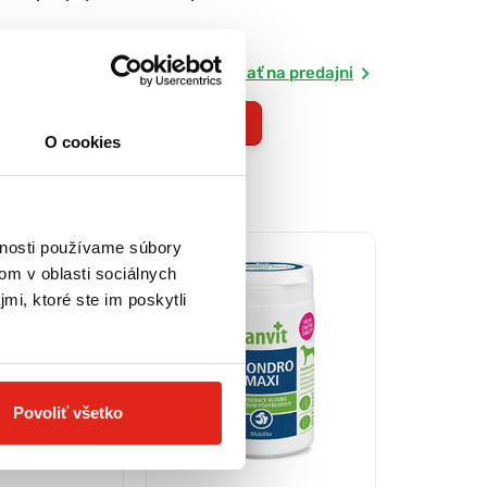
Skladom
ť na predajni
Rezervovať na predajni
Kúpiť
O cookies
vnosti používame súbory
om v oblasti sociálnych
mi, ktoré ste im poskytli
Povoliť všetko