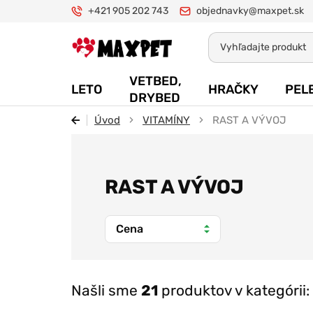
+421 905 202 743
objednavky@maxpet.sk
Maxpet
VETBED,
LETO
HRAČKY
PEL
DRYBED
Úvod
VITAMÍNY
RAST A VÝVOJ
RAST A VÝVOJ
Cena
Našli sme
21
produktov v kategórii: