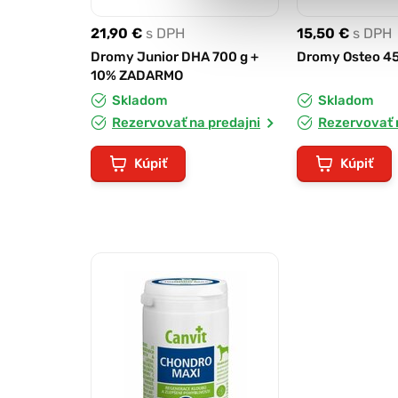
21,90 €
s DPH
15,50 €
s DPH
Dromy Junior DHA 700 g +
Dromy Osteo 45
10% ZADARMO
Skladom
Skladom
Rezervovať na predajni
Rezervovať 
Kúpiť
Kúpiť