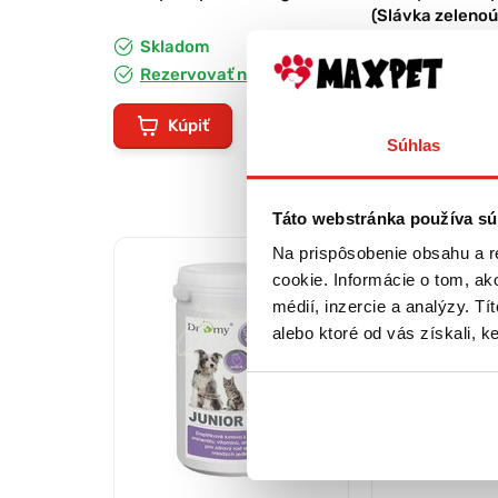
(Slávka zelenoú
Skladom
Skladom
Rezervovať na predajni
Rezervovať 
Kúpiť
Kúpiť
Súhlas
Táto webstránka používa sú
Na prispôsobenie obsahu a r
cookie. Informácie o tom, ak
médií, inzercie a analýzy. Tí
alebo ktoré od vás získali, ke