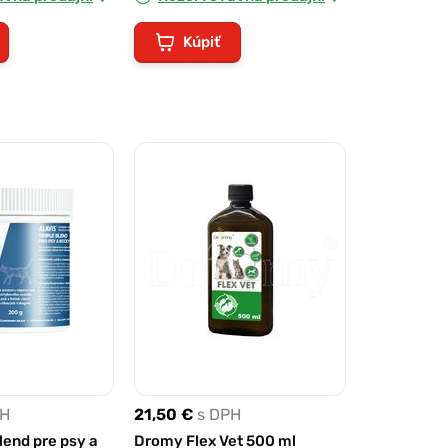
Kúpiť
PH
21,50 €
s DPH
blend pre psy a
Dromy Flex Vet 500 ml