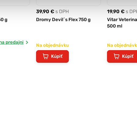
39,90 €
s DPH
19,90 €
s DP
0 g
Dromy Devil´s Flex 750 g
Vitar Veterina
500 ml
na predajni
Na objednávku
Na objednáv
Kúpiť
Kúpiť