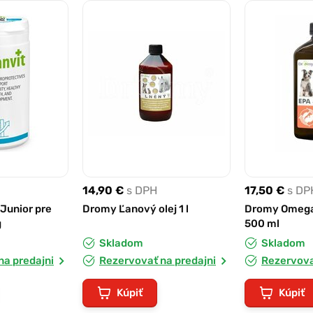
14,90 €
s DPH
17,50 €
s DP
Junior pre
Dromy Ľanový olej 1 l
Dromy Omega
g
500 ml
Skladom
Skladom
na predajni
Rezervovať na predajni
Rezervova
Kúpiť
Kúpiť