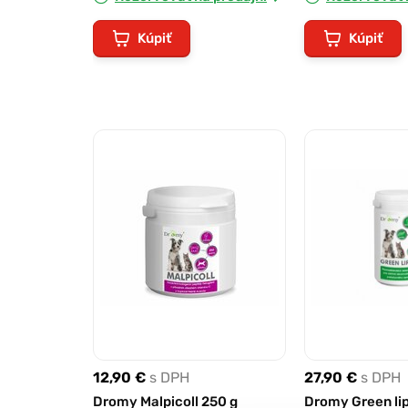
Kúpiť
Kúpiť
12,90 €
s DPH
27,90 €
s DPH
Dromy Malpicoll 250 g
Dromy Green li