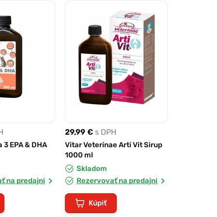
H
29,99 €
s DPH
 3 EPA & DHA
Vitar Veterinae Arti Vit Sirup
1000 ml
Skladom
ť na predajni
Rezervovať na predajni
Kúpiť