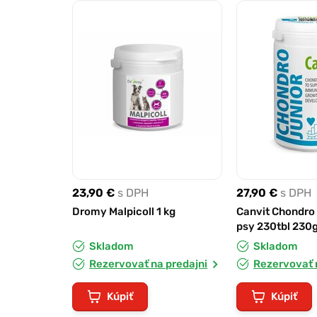
23,90 €
s DPH
27,90 €
s DPH
Dromy Malpicoll 1 kg
Canvit Chondro 
psy 230tbl 230
Skladom
Skladom
Rezervovať na predajni
Rezervovať 
Kúpiť
Kúpiť