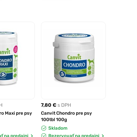
H
7,80 €
s DPH
o Maxi pre psy
Canvit Chondro pre psy
100tbl 100g
Skladom
ť na predajni
Rezervovať na predajni