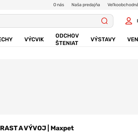
O nás
Naša predajňa
Veľkoobchodná
ODCHOV
ECHY
VÝCVIK
VÝSTAVY
VEN
ŠTENIAT
RAST A VÝVOJ | Maxpet