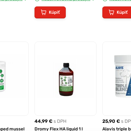
Kúpiť
Kúpiť
44,99 €
s DPH
25,90 €
s D
pped mussel
Dromy Flex HA liquid 1 l
Alavis triple 