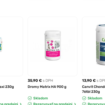
35,90 €
s DPH
13,90 €
s DP
axi 230g
Dromy Matrix HA 900 g
Canvit Chondr
76tbl 230g
Skladom
Skladom
na predajni
Rezervovať na predajni
Rezervova