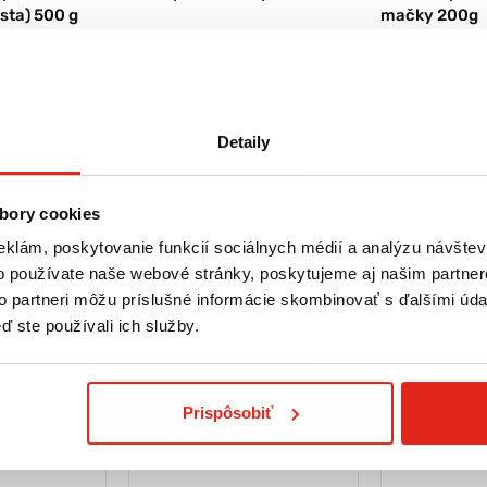
sta) 500 g
mačky 200g
Skladom
Skladom
na predajni
Rezervovať na predajni
Rezervova
Kúpiť
Kúpiť
Detaily
bory cookies
eklám, poskytovanie funkcií sociálnych médií a analýzu návšte
o používate naše webové stránky, poskytujeme aj našim partner
to partneri môžu príslušné informácie skombinovať s ďalšími údaj
ď ste používali ich služby.
Prispôsobiť