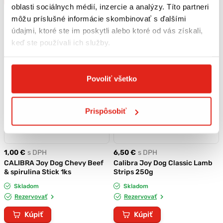
oblasti sociálnych médií, inzercie a analýzy. Títo partneri
môžu príslušné informácie skombinovať s ďalšími
údajmi, ktoré ste im poskytli alebo ktoré od vás získali,
keď ste používali ich služby.
Povoliť všetko
Prispôsobiť
1,00 €
s DPH
6,50 €
s DPH
CALIBRA Joy Dog Chevy Beef
Calibra Joy Dog Classic Lamb
& spirulina Stick 1ks
Strips 250g
Skladom
Skladom
Rezervovať
Rezervovať
Kúpiť
Kúpiť