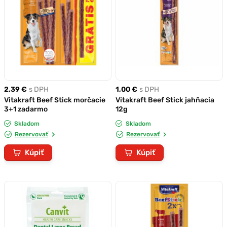
2,39 €
s DPH
1,00 €
s DPH
Vitakraft Beef Stick morčacie
Vitakraft Beef Stick jahňacia
3+1 zadarmo
12g
Skladom
Skladom
Rezervovať
Rezervovať
Kúpiť
Kúpiť