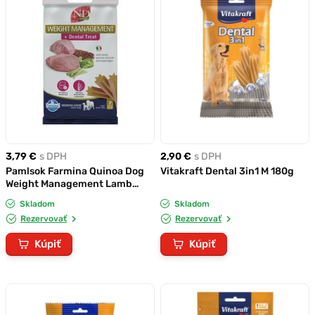
3,79 €
s DPH
2,90 €
s DPH
Pamlsok Farmina Quinoa Dog
Vitakraft Dental 3in1 M 180g
Weight Management Lamb
Adult medium & maxi 100g
Skladom
Skladom
Rezervovať
Rezervovať
Kúpiť
Kúpiť