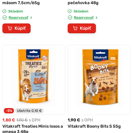
mäsom 7,5cm/65g
pečeňovka 48g
Skladom
Skladom
Rezervovať
Rezervovať
Kúpiť
Kúpiť
-5%
Ušetríte 0,10 €
1,80 €
1,90 €
s DPH
1,90 €
s DPH
Vitakraft Treaties Minis losos a
Vitakraft Boony Bits S 55g
omega 3 48g