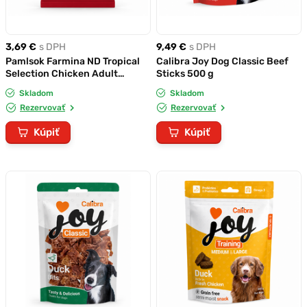
3,69 €
s DPH
9,49 €
s DPH
Pamlsok Farmina ND Tropical
Calibra Joy Dog Classic Beef
Selection Chicken Adult
Sticks 500 g
medium & maxi 100 g
Skladom
Skladom
Rezervovať
Rezervovať
Kúpiť
Kúpiť