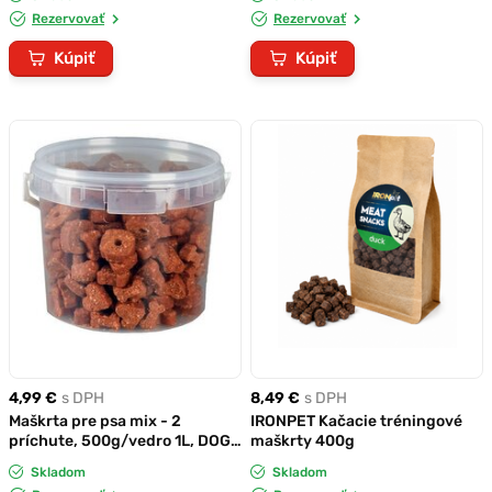
Rezervovať
Rezervovať
Kúpiť
Kúpiť
4,99 €
s DPH
8,49 €
s DPH
Maškrta pre psa mix - 2
IRONPET Kačacie tréningové
príchute, 500g/vedro 1L, DOG
maškrty 400g
friend
Skladom
Skladom