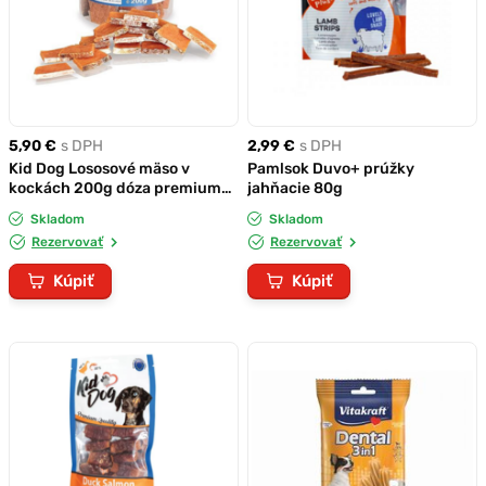
5,90 €
s DPH
2,99 €
s DPH
Kid Dog Lososové mäso v
Pamlsok Duvo+ prúžky
kockách 200g dóza premium
jahňacie 80g
quality
Skladom
Skladom
Rezervovať
Rezervovať
Kúpiť
Kúpiť