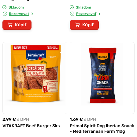
Skladom
Skladom
Rezervovať
Rezervovať
Kúpiť
Kúpiť
2,99 €
s DPH
1,69 €
s DPH
VITAKRAFT Beef Burger 3ks
Primal Spirit Dog Iberian Snack
- Mediterranean Farm 110g