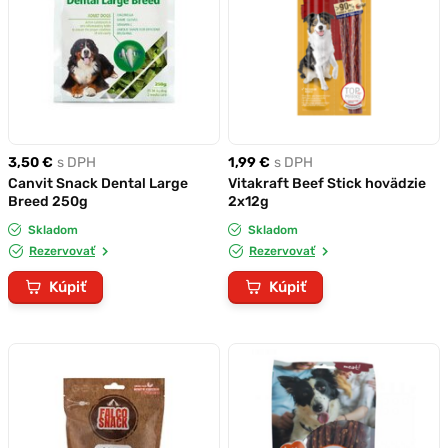
3,50 €
s DPH
1,99 €
s DPH
Canvit Snack Dental Large
Vitakraft Beef Stick hovädzie
Breed 250g
2x12g
Skladom
Skladom
Rezervovať
Rezervovať
Kúpiť
Kúpiť