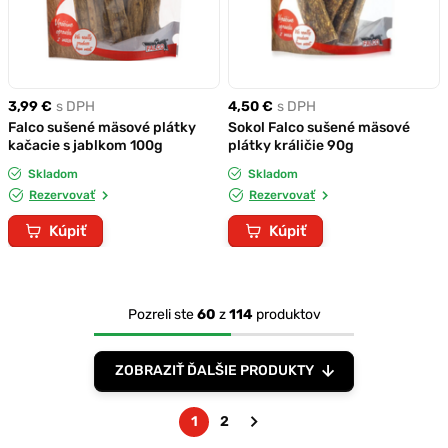
3,99 €
s DPH
4,50 €
s DPH
Falco sušené mäsové plátky
Sokol Falco sušené mäsové
kačacie s jablkom 100g
plátky králičie 90g
Skladom
Skladom
Rezervovať
Rezervovať
Kúpiť
Kúpiť
Pozreli ste
60
z
114
produktov
ZOBRAZIŤ ĎALŠIE PRODUKTY
1
2
Nasledujúca
strana