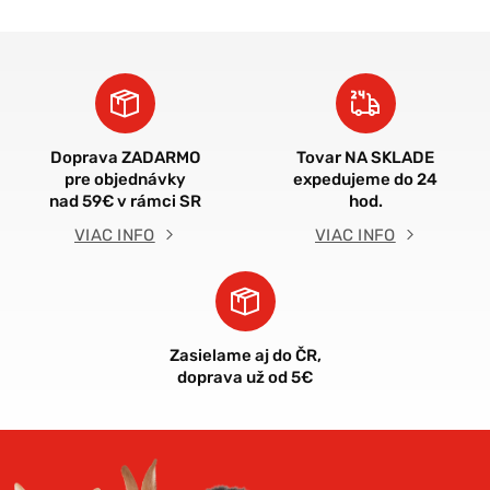
Doprava ZADARMO
Tovar NA SKLADE
pre objednávky
expedujeme do 24
nad 59€ v rámci SR
hod.
VIAC INFO
VIAC INFO
Zasielame aj do ČR,
doprava už od 5€