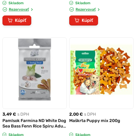
Skladom
Skladom
Rezervovať
Rezervovať
Kúpiť
Kúpiť
3,49 €
s DPH
2,00 €
s DPH
Pamlsok Farmina ND White Dog
Maškrta Puppy mix 200g
Sea Bass Fenn Rice Spiru Adult
Mini 60g/7ks
Skladom
Skladom