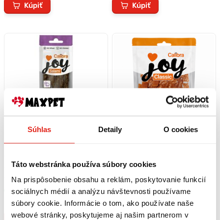
Kúpiť
Kúpiť
Súhlas
Detaily
O cookies
1,99 €
s DPH
6,20 €
s DPH
Táto webstránka používa súbory cookies
CALIBRA Joy Dog Salami Lamb
CALIBRA JOY Dog Chicken Bits
30g
250g
Na prispôsobenie obsahu a reklám, poskytovanie funkcií
sociálnych médií a analýzu návštevnosti používame
Skladom
Skladom
Rezervovať
Rezervovať
súbory cookie. Informácie o tom, ako používate naše
webové stránky, poskytujeme aj našim partnerom v
Kúpiť
Kúpiť