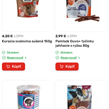
4,20 €
s DPH
2,99 €
s DPH
Kuracia svalovina sušená 150g
Pamlsok Duvo+ tyčinky
jahňacie s ryžou 80g
Skladom
Skladom
Rezervovať
Rezervovať
Kúpiť
Kúpiť