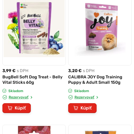
3,99 €
s DPH
3,20 €
s DPH
BugBell Soft Dog Treat - Belly
CALIBRA JOY Dog Training
Vital Sticks 60g
Puppy & Adult Small 150g
Skladom
Skladom
Rezervovať
Rezervovať
Kúpiť
Kúpiť