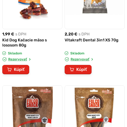
1,99 €
s DPH
2,20 €
s DPH
Kid Dog Kačacie mäso s
Vitakraft Dental 3in1 XS 70g
lososom 80g
Skladom
Skladom
Rezervovať
Rezervovať
Kúpiť
Kúpiť