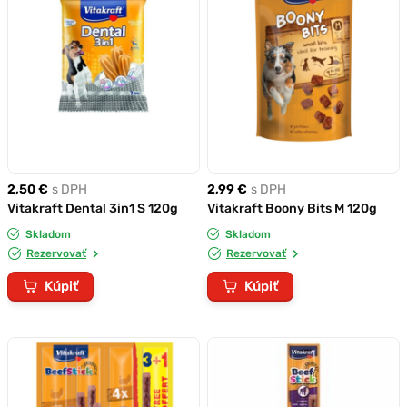
2,50 €
s DPH
2,99 €
s DPH
Vitakraft Dental 3in1 S 120g
Vitakraft Boony Bits M 120g
Skladom
Skladom
Rezervovať
Rezervovať
Kúpiť
Kúpiť