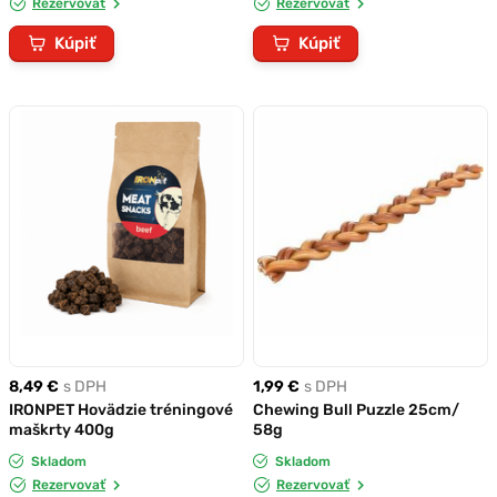
Rezervovať
Rezervovať
Kúpiť
Kúpiť
8,49 €
s DPH
1,99 €
s DPH
IRONPET Hovädzie tréningové
Chewing Bull Puzzle 25cm/
maškrty 400g
58g
Skladom
Skladom
Rezervovať
Rezervovať