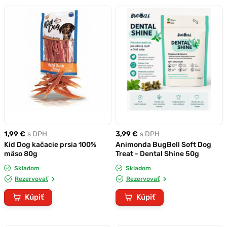
1,99 €
s DPH
3,99 €
s DPH
Kid Dog kačacie prsia 100%
Animonda BugBell Soft Dog
mäso 80g
Treat - Dental Shine 50g
Skladom
Skladom
Rezervovať
Rezervovať
Kúpiť
Kúpiť