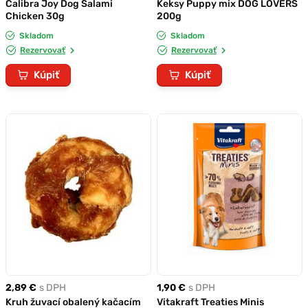
Calibra Joy Dog Salami
Keksy Puppy mix DOG LOVERS
Chicken 30g
200g
Skladom
Skladom
Rezervovať
Rezervovať
Kúpiť
Kúpiť
2,89 €
s DPH
1,90 €
s DPH
Kruh žuvací obalený kačacím
Vitakraft Treaties Minis