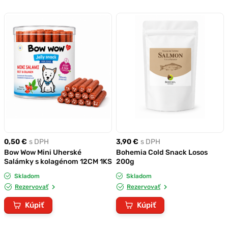
0,50 €
s DPH
3,90 €
s DPH
Bow Wow Mini Uherské
Bohemia Cold Snack Losos
Salámky s kolagénom 12CM 1KS
200g
Skladom
Skladom
Rezervovať
Rezervovať
Kúpiť
Kúpiť