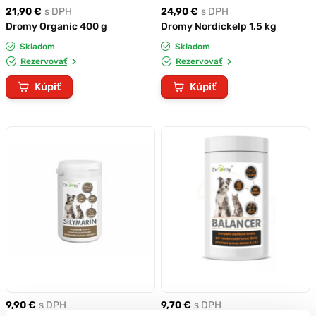
21,90 €
s DPH
24,90 €
s DPH
Dromy Organic 400 g
Dromy Nordickelp 1,5 kg
Skladom
Skladom
Rezervovať
Rezervovať
Kúpiť
Kúpiť
9,90 €
s DPH
9,70 €
s DPH