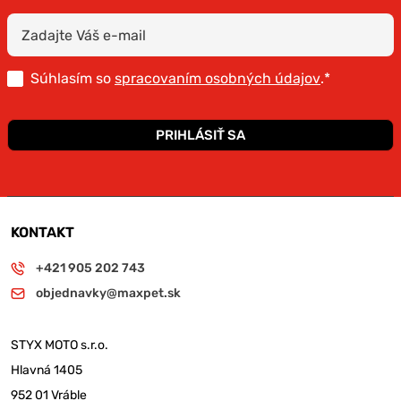
Súhlasím so
spracovaním osobných údajov
.*
PRIHLÁSIŤ SA
KONTAKT
+421 905 202 743
objednavky@maxpet.sk
STYX MOTO s.r.o.
Hlavná 1405
952 01 Vráble