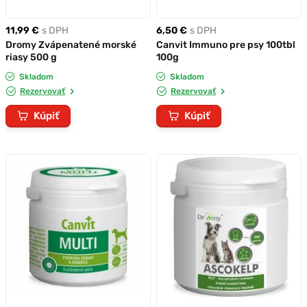
11,99 €
s DPH
6,50 €
s DPH
Dromy Zvápenatené morské
Canvit Immuno pre psy 100tbl
riasy 500 g
100g
Skladom
Skladom
Rezervovať
Rezervovať
Kúpiť
Kúpiť