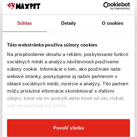
Dromy Silymarin BARF 600 g
Dromy Balancer BARF 8in1 400
tbl.
Skladom
Skladom
Rezervovať
Súhlas
Detaily
Rezervovať
O cookies
Kúpiť
Kúpiť
Táto webstránka používa súbory cookies
Na prispôsobenie obsahu a reklám, poskytovanie funkcií
sociálnych médií a analýzu návštevnosti používame
súbory cookie. Informácie o tom, ako používate naše
webové stránky, poskytujeme aj našim partnerom v
oblasti sociálnych médií, inzercie a analýzy. Títo partneri
môžu príslušné informácie skombinovať s ďalšími
údajmi, ktoré ste im poskytli alebo ktoré od vás získali,
keď ste používali ich služby.
Povoliť všetko
17,90 €
s DPH
19,30 €
s DPH
Dromy Balancer BARF 8in1 800
Dromy Ascokelp 800 g