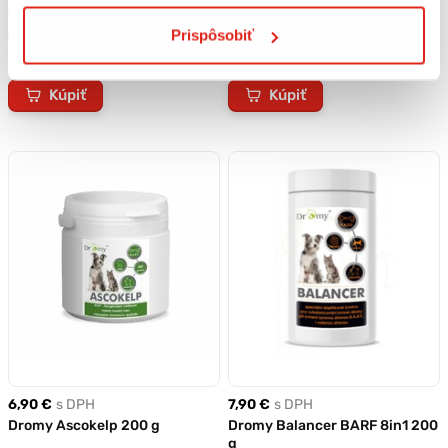
g
Prispôsobiť
Skladom
Skladom
Rezervovať
Rezervovať
Kúpiť
Kúpiť
6,90 €
s DPH
7,90 €
s DPH
Dromy Ascokelp 200 g
Dromy Balancer BARF 8in1 200
g