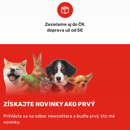
Zasielame aj do ČR,
doprava už od 5€
ZÍSKAJTE NOVINKY AKO PRVÝ
Prihláste sa na odber newslettera a buďte prvý, kto má
novinky.