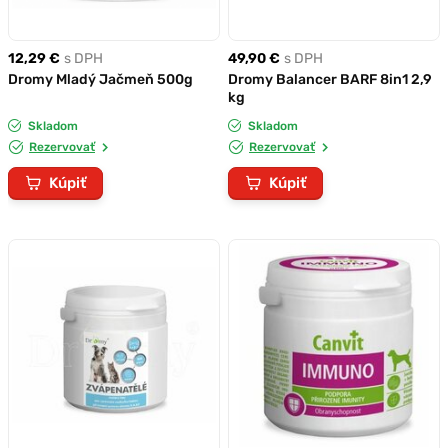
12,29 €
s DPH
49,90 €
s DPH
Dromy Mladý Jačmeň 500g
Dromy Balancer BARF 8in1 2,9
kg
Skladom
Skladom
Rezervovať
Rezervovať
Kúpiť
Kúpiť