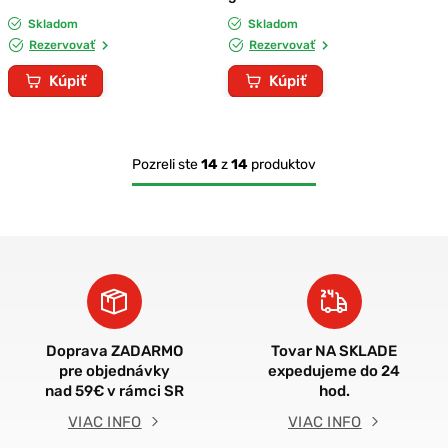
Skladom
Skladom
Rezervovať
Rezervovať
Kúpiť
Kúpiť
Pozreli ste
14
z
14
produktov
Doprava ZADARMO
Tovar NA SKLADE
pre objednávky
expedujeme do 24
nad 59€ v rámci SR
hod.
VIAC INFO
VIAC INFO