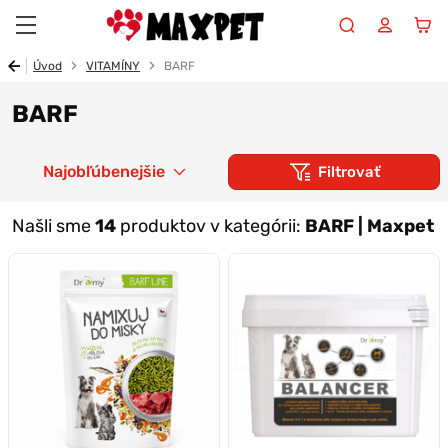
Maxpet
Úvod
VITAMÍNY
BARF
BARF
Najobľúbenejšie
Filtrovať
Našli sme
14
produktov v kategórii:
BARF | Maxpet