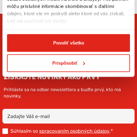
môžu príslušné informácie skombinovať s ďalšími
údajmi, ktoré ste im poskytli alebo ktoré od vás získali,
keď ste používali ich služby.
Povoliť všetko
Prispôsobiť
ZÍSKAJTE NOVINKY AKO PRVÝ
Prihláste sa na odber newslettera a buďte prvý, kto má
novinky.
Súhlasím so
spracovaním osobných údajov
.*