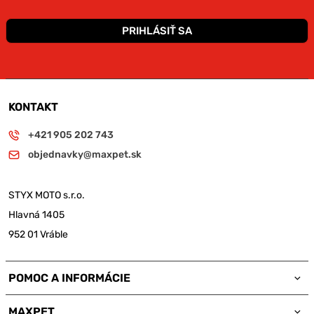
PRIHLÁSIŤ SA
KONTAKT
+421 905 202 743
objednavky@maxpet.sk
STYX MOTO s.r.o.
Hlavná 1405
952 01 Vráble
POMOC A INFORMÁCIE
MAXPET