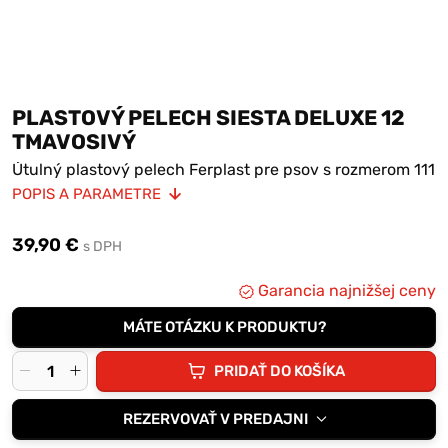
PLASTOVÝ PELECH SIESTA DELUXE 12
TMAVOSIVÝ
Útulný plastový pelech Ferplast pre psov s rozmerom 111
x 80,5 x 33,5 cm.
POPIS A PARAMETRE
Má vysoký okraj so zaobleným lemom, protišmykové
gumové pätky a dierované dno, ktoré umožňuje
39,90 €
cirkuláciu vzduchu.
s DPH
Siestu môžete doplniť komfortným prateľným vankúšom.
Garancia najnižšej ceny
MÁTE OTÁZKU K PRODUKTU?
PRIDAŤ DO KOŠÍKA
REZERVOVAŤ V PREDAJNI