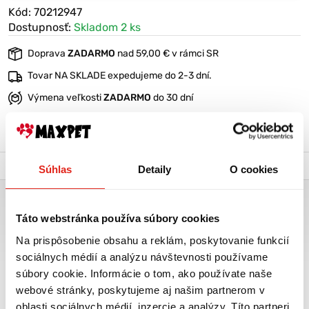
Kód: 70212947
Dostupnosť:
Skladom 2 ks
Doprava
ZADARMO
nad 59,00 € v rámci SR
Tovar NA SKLADE expedujeme do 2-3 dní.
Výmena veľkosti
ZADARMO
do 30 dní
VIAC O PRODUKTE
Popis a parametre
Výrobca
Súhlas
Detaily
O cookies
PLASTOVÝ PELECH SIESTA DELUXE 12 TMAVOSIVÝ
Táto webstránka používa súbory cookies
Útulný plastový pelech Ferplast pre psov s rozmerom 111 x 80,5 x
33,5 cm.
Na prispôsobenie obsahu a reklám, poskytovanie funkcií
sociálnych médií a analýzu návštevnosti používame
Má vysoký okraj so zaobleným lemom, protišmykové gumové
súbory cookie. Informácie o tom, ako používate naše
pätky a dierované dno, ktoré umožňuje cirkuláciu vzduchu.
webové stránky, poskytujeme aj našim partnerom v
Siestu môžete doplniť komfortným prateľným vankúšom.
oblasti sociálnych médií, inzercie a analýzy. Títo partneri