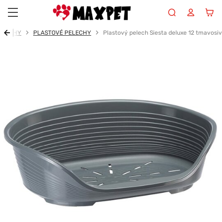
Maxpet
ELECHY
PLASTOVÉ PELECHY
Plastový pelech Siesta deluxe 12 tmavosi