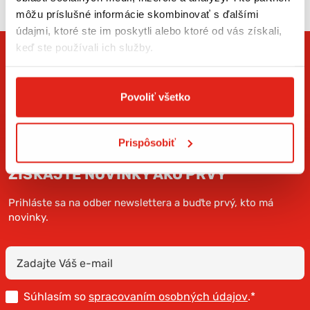
môžu príslušné informácie skombinovať s ďalšími
údajmi, ktoré ste im poskytli alebo ktoré od vás získali,
keď ste používali ich služby.
Povoliť všetko
Prispôsobiť
ZÍSKAJTE NOVINKY AKO PRVÝ
Prihláste sa na odber newslettera a buďte prvý, kto má
novinky.
Súhlasím so
spracovaním osobných údajov
.*