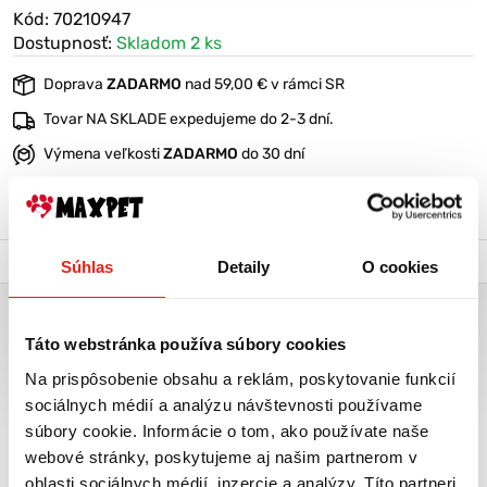
Kód: 70210947
Dostupnosť:
Skladom 2 ks
Doprava
ZADARMO
nad 59,00 € v rámci SR
Tovar NA SKLADE expedujeme do 2-3 dní.
Výmena veľkosti
ZADARMO
do 30 dní
VIAC O PRODUKTE
Popis a parametre
Výrobca
Súhlas
Detaily
O cookies
PLASTOVÝ PELECH SIESTA DELUXE 10 TMAVOSIVÝ
Táto webstránka používa súbory cookies
Útulný plastový pelech Ferplast pre psov s rozmerom 93,5 x 68 x
28,5 cm.
Na prispôsobenie obsahu a reklám, poskytovanie funkcií
sociálnych médií a analýzu návštevnosti používame
Má vysoký okraj so zaobleným lemom, protišmykové gumové
súbory cookie. Informácie o tom, ako používate naše
pätky a dierované dno, ktoré umožňuje cirkuláciu vzduchu.
webové stránky, poskytujeme aj našim partnerom v
Siestu môžete doplniť komfortným prateľným vankúšom.
oblasti sociálnych médií, inzercie a analýzy. Títo partneri