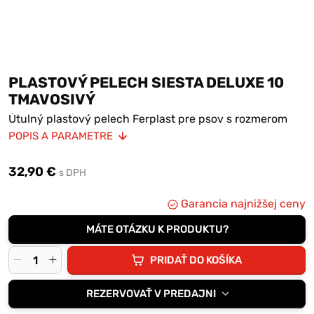
PLASTOVÝ PELECH SIESTA DELUXE 10
TMAVOSIVÝ
Útulný plastový pelech Ferplast pre psov s rozmerom
93,5 x 68 x 28,5 cm.
POPIS A PARAMETRE
Má vysoký okraj so zaobleným lemom, protišmykové
gumové pätky a dierované dno, ktoré umožňuje
32,90 €
cirkuláciu vzduchu.
s DPH
Siestu môžete doplniť komfortným prateľným vankúšom.
Garancia najnižšej ceny
MÁTE OTÁZKU K PRODUKTU?
PRIDAŤ DO KOŠÍKA
REZERVOVAŤ V PREDAJNI