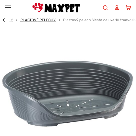
Maxpet
ELECHY
PLASTOVÉ PELECHY
Plastový pelech Siesta deluxe 10 tmavosi