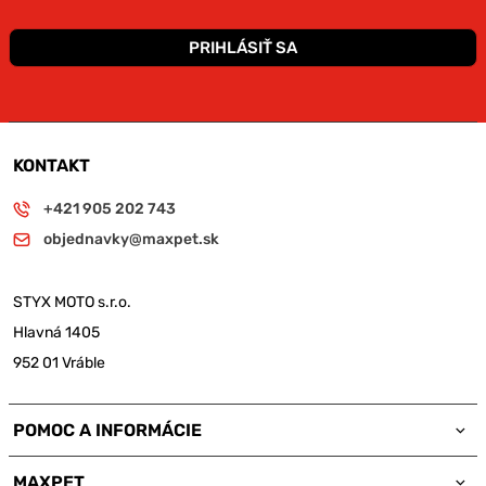
PRIHLÁSIŤ SA
KONTAKT
+421 905 202 743
objednavky@maxpet.sk
STYX MOTO s.r.o.
Hlavná 1405
952 01 Vráble
POMOC A INFORMÁCIE
MAXPET