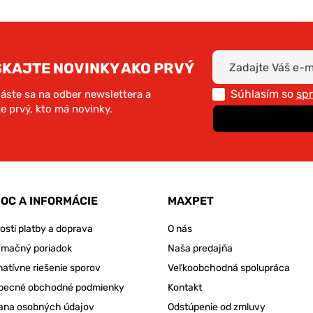
SKAJTE NOVINKY AKO PRVÝ
Súhlasím so
sp
láste sa na odber newslettera a
e prvý, kto má novinky.
OC A INFORMÁCIE
MAXPET
sti platby a doprava
O nás
amačný poriadok
Naša predajňa
natívne riešenie sporov
Veľkoobchodná spolupráca
becné obchodné podmienky
Kontakt
ana osobných údajov
Odstúpenie od zmluvy