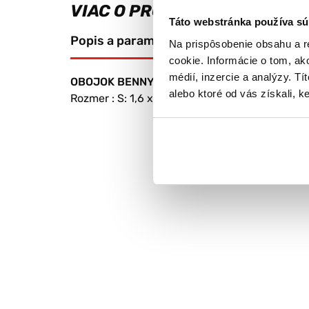
VIAC O PRODUKTE
Táto webstránka používa sú
Popis a parametre
Výrobca
Na prispôsobenie obsahu a r
cookie. Informácie o tom, ak
médií, inzercie a analýzy. Tí
OBOJOK BENNY KOŽA 2X50CM
alebo ktoré od vás získali, ke
Rozmer : S: 1,6 x 40cm M: 1,8 x 45cm L: 2 x 50