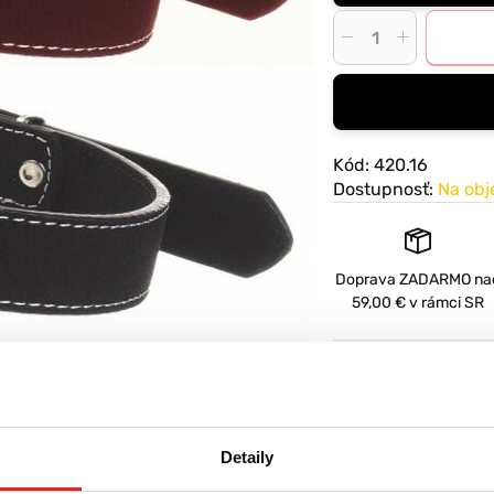
Kód: 420.16
Dostupnosť:
Na ob
Doprava
ZADARMO
na
59,00 € v rámci SR
Detaily