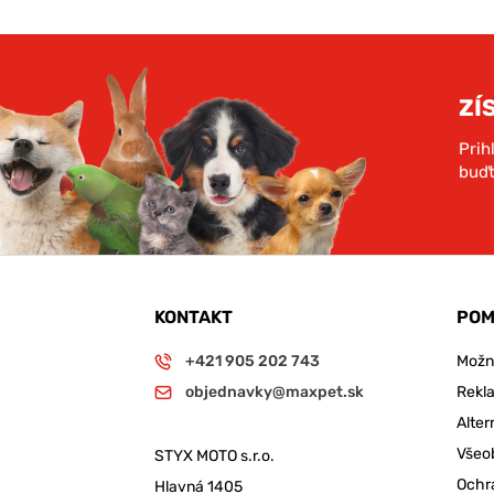
ZÍ
Prih
buďt
KONTAKT
POM
+421 905 202 743
Možno
objednavky@maxpet.sk
Rekl
Alter
Všeo
STYX MOTO s.r.o.
Ochr
Hlavná 1405