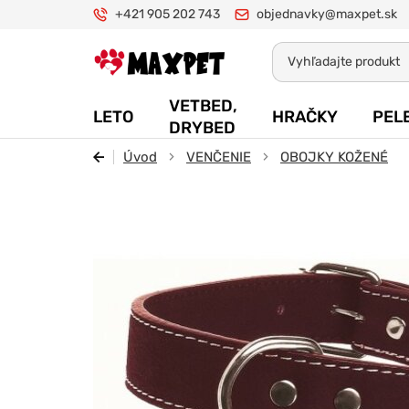
+421 905 202 743
objednavky@maxpet.sk
Maxpet
VETBED,
LETO
HRAČKY
PEL
DRYBED
Úvod
VENČENIE
OBOJKY KOŽENÉ