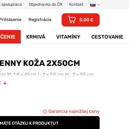
 spolupráca
Objednávka do ČR
Kontakt
Prihlásenie
Registrácia
0,00 €
ČENIE
KRMIVÁ
VITAMÍNY
CESTOVANIE
ENNY KOŽA 2X50CM
0cm M: 1,8 x 45cm L: 2 x 50 cm XL: 2 x 55 cm
E
Garancia najnižšej ceny
MÁTE OTÁZKU K PRODUKTU?