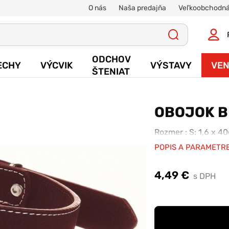
O nás
Naša predajňa
Veľkoobchodná
ODCHOV
ECHY
VÝCVIK
VÝSTAVY
VEN
ŠTENIAT
OBOJOK B
Rozmer : S: 1,6 x 4
POPIS A PARAMETR
4,49 €
s DPH