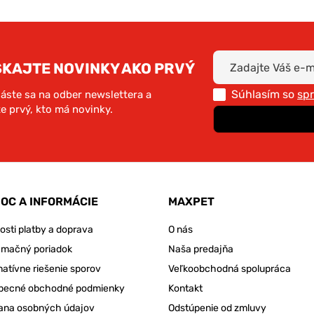
SKAJTE NOVINKY AKO PRVÝ
Súhlasím so
sp
láste sa na odber newslettera a
e prvý, kto má novinky.
OC A INFORMÁCIE
MAXPET
sti platby a doprava
O nás
amačný poriadok
Naša predajňa
natívne riešenie sporov
Veľkoobchodná spolupráca
becné obchodné podmienky
Kontakt
ana osobných údajov
Odstúpenie od zmluvy