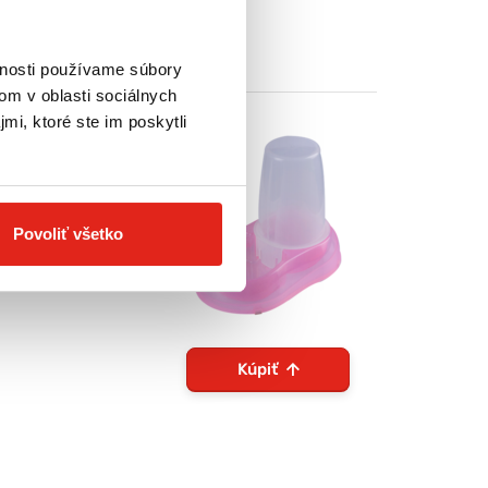
vnosti používame súbory
om v oblasti sociálnych
mi, ktoré ste im poskytli
- výška 29 cm,
Povoliť všetko
Kúpiť