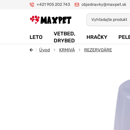
+421 905 202 743
objednavky@maxpet.sk
Maxpet
VETBED,
LETO
HRAČKY
PEL
DRYBED
Úvod
KRMIVÁ
REZERVOÁRE