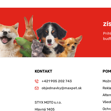
ZÍ
Prih
buďt
KONTAKT
POM
+421 905 202 743
Možno
objednavky@maxpet.sk
Rekl
Alter
Všeo
STYX MOTO s.r.o.
Ochr
Hlavná 1405