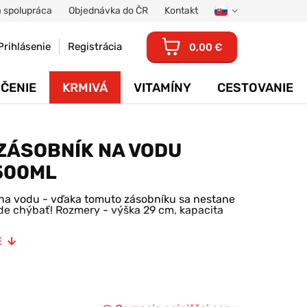
 spolupráca
Objednávka do ČR
Kontakt
Prihlásenie
Registrácia
0,00 €
ČENIE
KRMIVÁ
VITAMÍNY
CESTOVANIE
ZÁSOBNÍK NA VODU
500ML
 na vodu - vďaka tomuto zásobníku sa nestane
de chýbať! Rozmery - výška 29 cm, kapacita
E