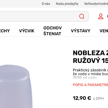
O nás
Naša predajňa
Veľkoobchodná
ODCHOV
ECHY
VÝCVIK
VÝSTAVY
VEN
ŠTENIAT
NOBLEZA 
RUŽOVÝ 1
Praktický zásobník
že voda v miske bu
1500 ml vody.
POPIS A PARAMETR
12,90 €
s DPH