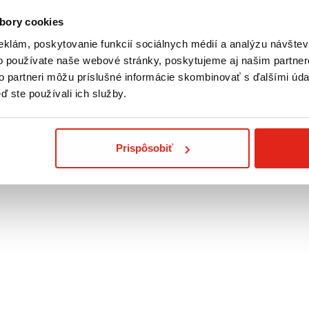
bory cookies
eklám, poskytovanie funkcií sociálnych médií a analýzu návšte
o používate naše webové stránky, poskytujeme aj našim partner
to partneri môžu príslušné informácie skombinovať s ďalšími údaj
ML
ď ste používali ich služby.
ásobníku sa nestane že voda v miske bude chýbať! Rozmery 
Prispôsobiť