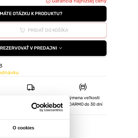
Garancia najnižšej ceny
MÁTE OTÁZKU K PRODUKTU?
PRIDAŤ DO KOŠÍKA
REZERVOVAŤ V PREDAJNI
3
jednávku
d
Tovar NA SKLADE
Výmena veľkosti
expedujeme do 2-3 dní.
ZADARMO
do 30 dní
O cookies