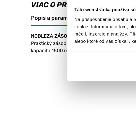
VIAC O PRODUKTE
Táto webstránka používa sú
Popis a parametre
Výrobca
Na prispôsobenie obsahu a r
cookie. Informácie o tom, ak
médií, inzercie a analýzy. Tí
NOBLEZA ZÁSOBNÍK NA VODU RUŽOVÝ 1500
alebo ktoré od vás získali, ke
Praktický zásobník na vodu - vďaka tomuto z
kapacita 1500 ml vody.