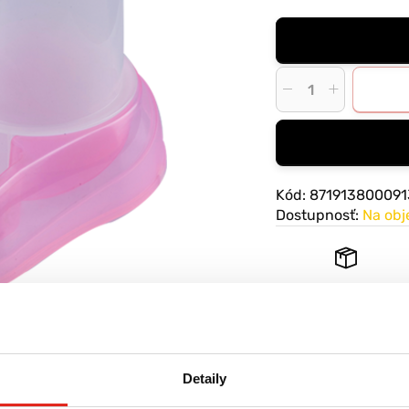
Kód: 871913800091
Dostupnosť:
Na ob
Doprava
ZADARMO
na
59,00 € v rámci SR
Detaily