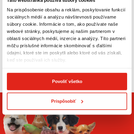
Táto webstránka používa súbory cookies
vzduchu. Prepravka je vybavená praktickou hornou rukoväťou na
pohodlné prenášanie a výklopnými dvierkami pre jednoduché
Na prispôsobenie obsahu a reklám, poskytovanie funkcií
vkladanie a vyberanie zvieraťa. Odolné plastové prevedenie je
sociálnych médií a analýzu návštevnosti používame
ľahké, ľahko sa čistí a je vhodné na každodenné používanie.
Podobné prepravky využívajú ventilačné otvory, ergonomickú
súbory cookie. Informácie o tom, ako používate naše
rukoväť a pevnú plastovú konštrukciu pre bezpečný transport
webové stránky, poskytujeme aj našim partnerom v
domácich zvierat.
oblasti sociálnych médií, inzercie a analýzy. Títo partneri
môžu príslušné informácie skombinovať s ďalšími
HLAVNÉ VÝHODY
údajmi, ktoré ste im poskytli alebo ktoré od vás získali,
pevná a odolná plastová konštrukcia
keď ste používali ich služby.
vhodná pre psy a mačky do 5 kg
Zobraziť viac
výklopné predné dvierka pre jednoduchý prístup
Povoliť všetko
ventilačné otvory pre optimálnu cirkuláciu vzduchu
ergonomická rukoväť na pohodlné prenášanie
Prispôsobiť
jednoduchá údržba a čistenie
PARAMETRE
Rozmery: 48 × 31 × 30 cm