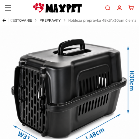
Maxpet
od
CESTOVANIE
PREPRAVKY
Nobleza prepravka 48x31x30cm čierna