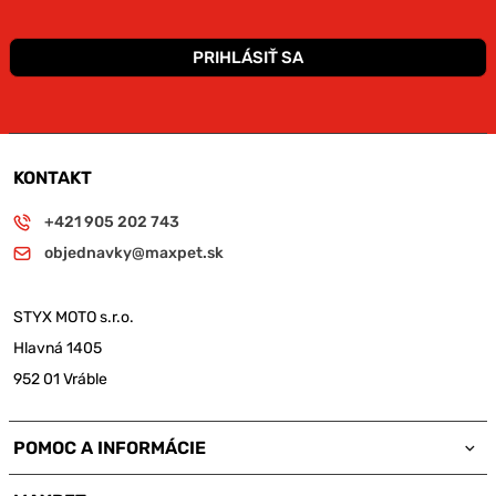
PRIHLÁSIŤ SA
KONTAKT
+421 905 202 743
objednavky@maxpet.sk
STYX MOTO s.r.o.
Hlavná 1405
952 01 Vráble
POMOC A INFORMÁCIE