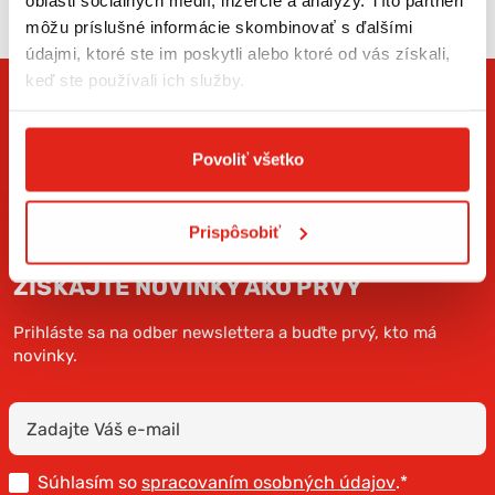
môžu príslušné informácie skombinovať s ďalšími
údajmi, ktoré ste im poskytli alebo ktoré od vás získali,
keď ste používali ich služby.
Povoliť všetko
Prispôsobiť
ZÍSKAJTE NOVINKY AKO PRVÝ
Prihláste sa na odber newslettera a buďte prvý, kto má
novinky.
Súhlasím so
spracovaním osobných údajov
.*