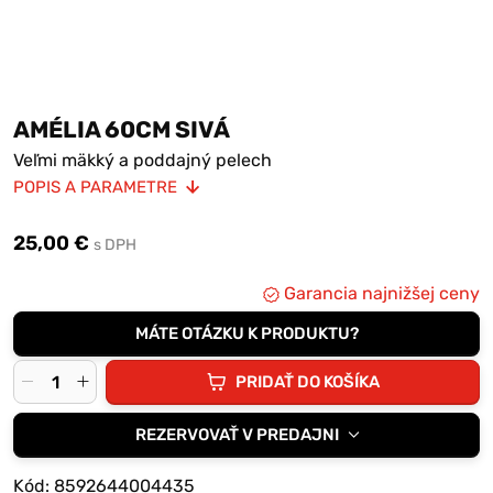
AMÉLIA 60CM SIVÁ
Veľmi mäkký a poddajný pelech
POPIS A PARAMETRE
Výplň duté vlákno
Materiál poťahu plyš
25,00 €
s DPH
Možnosť prať v práčke pri teplote 30°C
Garancia najnižšej ceny
MÁTE OTÁZKU K PRODUKTU?
PRIDAŤ DO KOŠÍKA
REZERVOVAŤ V PREDAJNI
Kód: 8592644004435