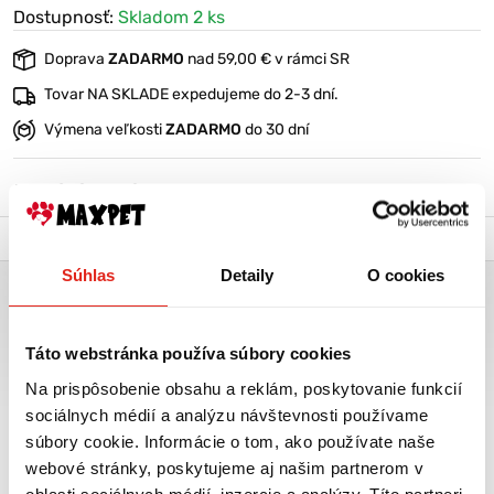
Dostupnosť:
Skladom 2 ks
Doprava
ZADARMO
nad 59,00 € v rámci SR
Tovar NA SKLADE expedujeme do 2-3 dní.
Výmena veľkosti
ZADARMO
do 30 dní
VIAC O PRODUKTE
Popis a parametre
Výrobca
Súhlas
Detaily
O cookies
AMÉLIA 60CM SIVÁ
Veľmi mäkký a poddajný pelech
Táto webstránka používa súbory cookies
Výplň duté vlákno
Na prispôsobenie obsahu a reklám, poskytovanie funkcií
Materiál poťahu plyš
sociálnych médií a analýzu návštevnosti používame
súbory cookie. Informácie o tom, ako používate naše
Možnosť prať v práčke pri teplote 30°C
webové stránky, poskytujeme aj našim partnerom v
oblasti sociálnych médií, inzercie a analýzy. Títo partneri