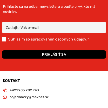
Prihláste sa na odber newslettera a buďte prvý, kto má
novinky.
Súhlasím so
spracovaním osobných údajov
.*
PRIHLÁSIŤ SA
KONTAKT
+421 905 202 743
objednavky@maxpet.sk