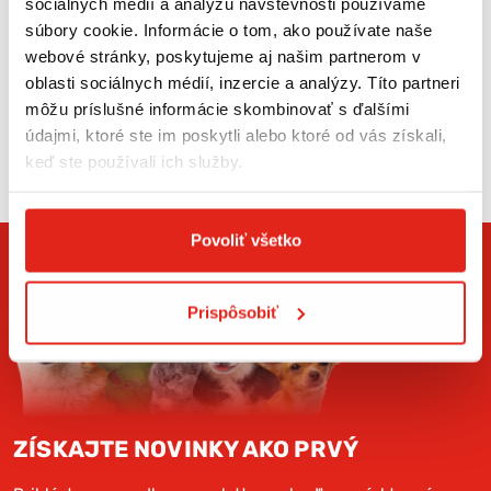
Píštalka poskytuje mäkkosť v ústach a perfektnú manipuláciu za
sociálnych médií a analýzu návštevnosti používame
každých podmienok. Na poliach a kopcoch, na pláži, vo vašom
súbory cookie. Informácie o tom, ako používate naše
miestnom parku alebo doma vám tento nový rad zaistí, že budete
webové stránky, poskytujeme aj našim partnerom v
vodcom Vašej svorky.
oblasti sociálnych médií, inzercie a analýzy. Títo partneri
Frekvencia je normovaná, takže je možné v prípade straty alebo
môžu príslušné informácie skombinovať s ďalšími
poškodenia kedykoľvek píšťalku nahradiť novou.
údajmi, ktoré ste im poskytli alebo ktoré od vás získali,
keď ste používali ich služby.
Povoliť všetko
Prispôsobiť
ZÍSKAJTE NOVINKY AKO PRVÝ