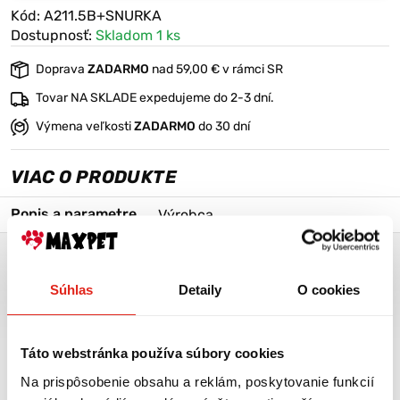
Kód: A211.5B+SNURKA
Dostupnosť:
Skladom 1 ks
Doprava
ZADARMO
nad 59,00 € v rámci SR
Tovar NA SKLADE expedujeme do 2-3 dní.
Výmena veľkosti
ZADARMO
do 30 dní
VIAC O PRODUKTE
Popis a parametre
Výrobca
ACME PÍŠŤAĽKA 211.5 ČIERNA + ŠNÚRKA NA PÍŠŤALKU
Súhlas
Detaily
O cookies
Najlepšie píšťalky pre psov na svete.
Vyvinuté v spolupráci s trénermi s cieľom vytvoriť bezkonkurenčnú
píšťalku. Patentované zvukové komory ponúkajú efektívnejšie
Táto webstránka používa súbory cookies
využitie vzduchu. To znamená jasnejší zvuk, ktorý vám poskytne
lepšie citlivejšie povely pre psa na blízko aj na dlhšiu vzdialenosť.
Na prispôsobenie obsahu a reklám, poskytovanie funkcií