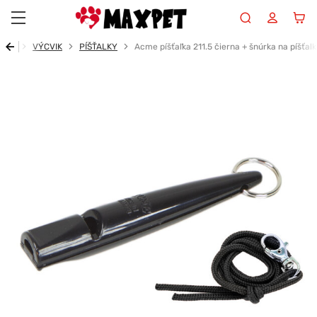
Maxpet
Úvod
VÝCVIK
PÍŠŤALKY
Acme píšťaľka 211.5 čierna + šnúrka na píšťal