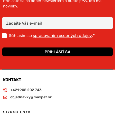
Prihláste sa na odber newslettera a buďte prvý, kto má
novinky.
Súhlasím so
spracovaním osobných údajov
.*
PRIHLÁSIŤ SA
KONTAKT
+421 905 202 743
objednavky@maxpet.sk
STYX MOTO s.r.o.