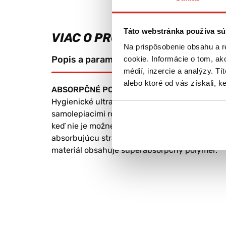
Táto webstránka používa sú
VIAC O PRODUKTE
Na prispôsobenie obsahu a r
Popis a parametre
Výrobca
cookie. Informácie o tom, ak
médií, inzercie a analýzy. Tí
alebo ktoré od vás získali, ke
ABSORPČNÉ PODLOŽKY ASSORBIPIU PARFUM
Hygienické ultrasavé podložky s parfumovan
samolepiacimi rohmi pre pripevnenie na podla
keď nie je možné ísť na vychádzku. Absorbujú 
absorbujúcu stranu podložky ako vrchnú. Chrá
materiál obsahuje superabsorpčný polymér.