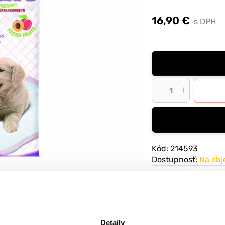
obsahuje superabs
16,90 €
s DPH
Kód: 214593
Dostupnosť:
Na ob
Doprava
ZADARMO
na
59,00 € v rámci SR
Detaily