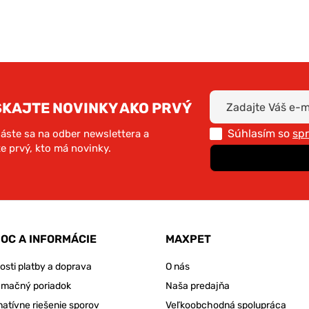
SKAJTE NOVINKY AKO PRVÝ
Súhlasím so
sp
láste sa na odber newslettera a
e prvý, kto má novinky.
OC A INFORMÁCIE
MAXPET
sti platby a doprava
O nás
amačný poriadok
Naša predajňa
natívne riešenie sporov
Veľkoobchodná spolupráca