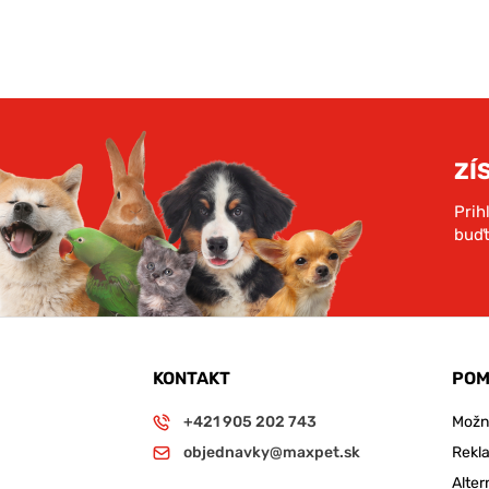
ZÍ
Prih
buďt
KONTAKT
POM
+421 905 202 743
Možno
objednavky@maxpet.sk
Rekl
Alter