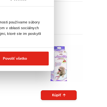
vnosti používame súbory
om v oblasti sociálnych
mi, ktoré ste im poskytli
och opatrené
teniatok, alebo
Povoliť všetko
y. Používajte
á. Absorpčný
Kúpiť