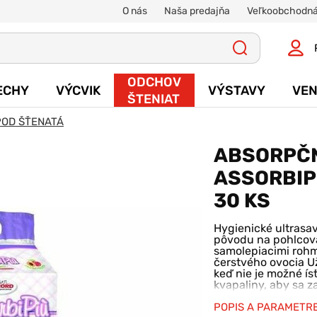
O nás
Naša predajňa
Veľkoobchodná
ODCHOV
ECHY
VÝCVIK
VÝSTAVY
VEN
ŠTENIAT
POD ŠŤENATÁ
ABSORPČ
ASSORBIP
30 KS
Hygienické ultrasa
pôvodu na pohlcov
samolepiacimi rohm
čerstvého ovocia Už
keď nie je možné í
kvapaliny, aby sa z
absorbujúcu stranu
a priestory ako kob
POPIS A PARAMETR