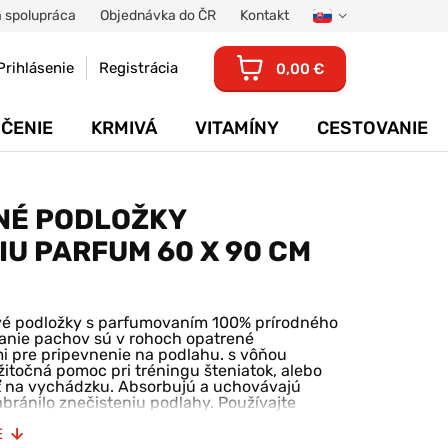
 spolupráca
Objednávka do ČR
Kontakt
Prihlásenie
Registrácia
0,00 €
ČENIE
KRMIVÁ
VITAMÍNY
CESTOVANIE
NÉ PODLOŽKY
IU PARFUM 60 X 90 CM
vé podložky s parfumovaním 100% prírodného
anie pachov sú v rohoch opatrené
i pre pripevnenie na podlahu. s vôňou
itočná pomoc pri tréningu šteniatok, alebo
sť na vychádzku. Absorbujú a uchovávajú
abránilo znečisteniu podlahy. Používajte
 podložky ako vrchnú. Chráni pelech zvieraťa
erce, pohovky a kreslá. Absorpčný materiál
E