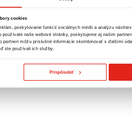
bory cookies
eklám, poskytovanie funkcií sociálnych médií a analýzu návšte
o používate naše webové stránky, poskytujeme aj našim partner
to partneri môžu príslušné informácie skombinovať s ďalšími údaj
ď ste používali ich služby.
 60 X 90 CM 30 KS
ím 100% prírodného pôvodu na pohlcovanie pachov sú v roh
hu. s vôňou čerstvého ovocia Užitočná pomoc pri tréningu š
Prispôsobiť
a uchovávajú kvapaliny, aby sa zabránilo znečisteniu podlah
ni pelech zvieraťa a priestory ako koberce, pohovky a kresl