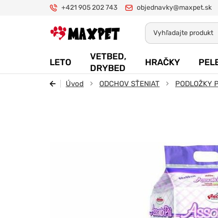
+421 905 202 743
objednavky@maxpet.sk
Maxpet
VETBED,
LETO
HRAČKY
PEL
DRYBED
Úvod
ODCHOV SŤENIAT
PODLOŽKY 