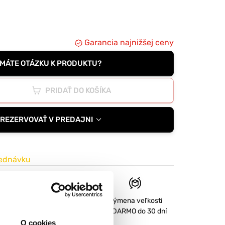
orpčný polymér.
Garancia najnižšej ceny
MÁTE OTÁZKU K PRODUKTU?
PRIDAŤ DO KOŠÍKA
REZERVOVAŤ V PREDAJNI
jednávku
d
Tovar NA SKLADE
Výmena veľkosti
expedujeme do 2-3 dní.
ZADARMO
do 30 dní
O cookies