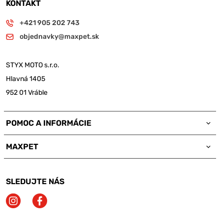
KONTAKT
+421 905 202 743
objednavky@maxpet.sk
STYX MOTO s.r.o.
Hlavná 1405
952 01 Vráble
POMOC A INFORMÁCIE
MAXPET
SLEDUJTE NÁS