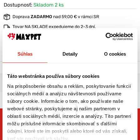
Dostupnosť:
Skladom 2 ks
Doprava
ZADARMO
nad 59,00 € v rámci SR
Tovar NA SKLADE expedujeme do 2-3 dní.
Výmena veľkosti
ZADARMO
do 30 dní
VIAC O PRODUKTE
Súhlas
Detaily
O cookies
Popis a parametre
Výrobca
Táto webstránka používa súbory cookies
OBOJOK BENNY KOŽA 1.6X40CM
Na prispôsobenie obsahu a reklám, poskytovanie funkcií
Rozmer : S: 1,6 x 40cm M: 1,8 x 45cm L: 2 x 50 cm XL: 2 x 55 cm
sociálnych médií a analýzu návštevnosti používame
súbory cookie. Informácie o tom, ako používate naše
webové stránky, poskytujeme aj našim partnerom v
oblasti sociálnych médií, inzercie a analýzy. Títo partneri
môžu príslušné informácie skombinovať s ďalšími
údajmi, ktoré ste im poskytli alebo ktoré od vás získali,
keď ste používali ich služby.