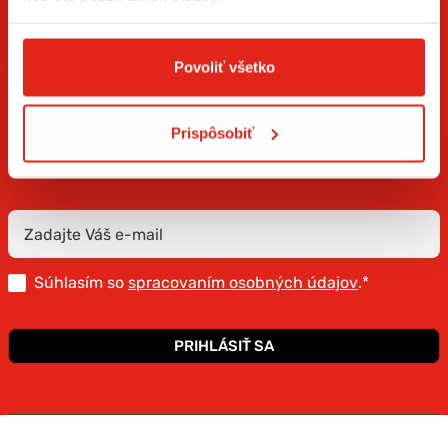
Povoliť všetko
ZÍSKAJTE NOVINKY AKO PRVÝ
Prispôsobiť
Prihláste sa na odber newslettera a buďte prvý, kto má
novinky.
Súhlasím so
spracovaním osobných údajov
.*
PRIHLÁSIŤ SA