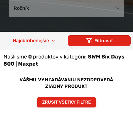
Ročník
Najobľúbenejšie
Filtrovať
Našli sme
0
produktov v kategórii:
SWM Six Days
500 | Maxpet
VÁŠMU VYHĽADÁVANIU NEZODPOVEDÁ
ŽIADNY PRODUKT
ZRUŠIŤ VŠETKY FILTRE