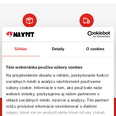
Doprava ZADARMO
Tovar NA SKLADE
pre objednávky
expedujeme do 24
nad 59€ v rámci SR
hod.
Súhlas
Detaily
O cookies
VIAC INFO
VIAC INFO
Táto webstránka používa súbory cookies
Na prispôsobenie obsahu a reklám, poskytovanie funkcií
Zasielame aj do ČR,
sociálnych médií a analýzu návštevnosti používame
doprava už od 5€
súbory cookie. Informácie o tom, ako používate naše
webové stránky, poskytujeme aj našim partnerom v
oblasti sociálnych médií, inzercie a analýzy. Títo partneri
môžu príslušné informácie skombinovať s ďalšími
údajmi, ktoré ste im poskytli alebo ktoré od vás získali,