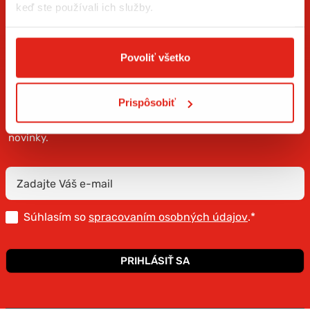
keď ste používali ich služby.
Povoliť všetko
ZÍSKAJTE NOVINKY AKO PRVÝ
Prispôsobiť
Prihláste sa na odber newslettera a buďte prvý, kto má
novinky.
Súhlasím so
spracovaním osobných údajov
.*
PRIHLÁSIŤ SA