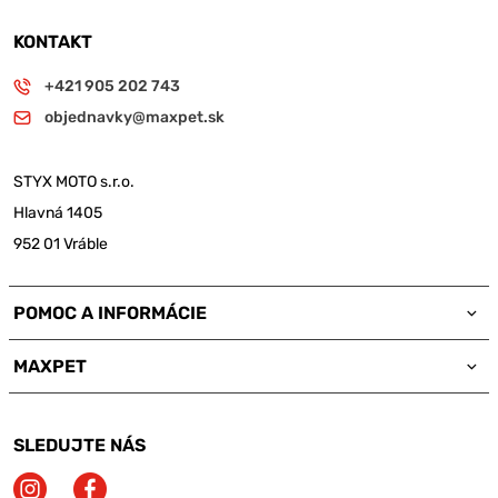
KONTAKT
+421 905 202 743
objednavky@maxpet.sk
STYX MOTO s.r.o.
Hlavná 1405
952 01 Vráble
POMOC A INFORMÁCIE
MAXPET
SLEDUJTE NÁS