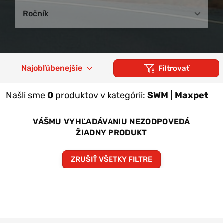
Ročník
Najobľúbenejšie
Filtrovať
Našli sme
0
produktov v kategórii:
SWM | Maxpet
VÁŠMU VYHĽADÁVANIU NEZODPOVEDÁ
ŽIADNY PRODUKT
ZRUŠIŤ VŠETKY FILTRE