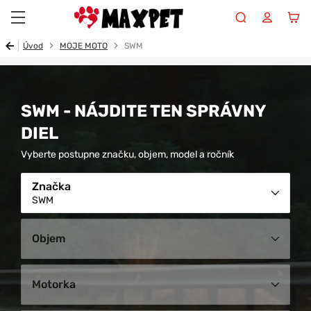
Maxpet
Úvod
MOJE MOTO
SWM
SWM - NÁJDITE TEN SPRÁVNY
DIEL
Vyberte postupne značku, objem, model a ročník
Značka
SWM
Objem
Motorka