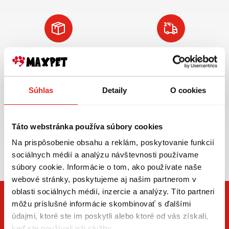
Doprava ZADARMO
Tovar NA SKLADE
pre objednávky
expedujeme do 24
nad 59€ v rámci SR
hod.
Súhlas
VIAC INFO
Detaily
VIAC INFO
O cookies
Táto webstránka používa súbory cookies
Na prispôsobenie obsahu a reklám, poskytovanie funkcií
Zasielame aj do ČR,
sociálnych médií a analýzu návštevnosti používame
doprava už od 5€
súbory cookie. Informácie o tom, ako používate naše
webové stránky, poskytujeme aj našim partnerom v
oblasti sociálnych médií, inzercie a analýzy. Títo partneri
môžu príslušné informácie skombinovať s ďalšími
údajmi, ktoré ste im poskytli alebo ktoré od vás získali,
keď ste používali ich služby.