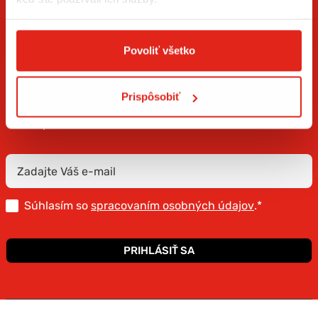
Povoliť všetko
ZÍSKAJTE NOVINKY AKO PRVÝ
Prispôsobiť
Prihláste sa na odber newslettera a buďte prvý, kto má
novinky.
Súhlasím so
spracovaním osobných údajov
.*
PRIHLÁSIŤ SA