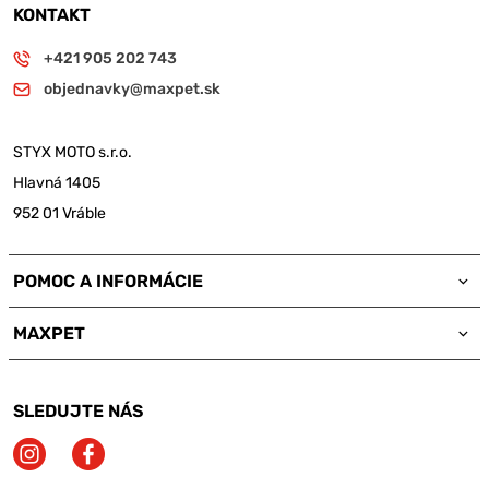
KONTAKT
+421 905 202 743
objednavky@maxpet.sk
STYX MOTO s.r.o.
Hlavná 1405
952 01 Vráble
POMOC A INFORMÁCIE
MAXPET
SLEDUJTE NÁS