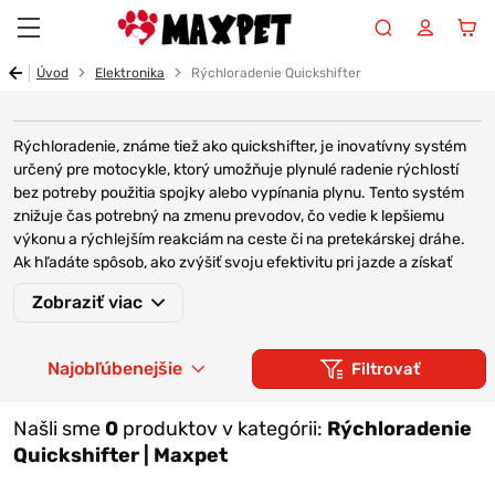
Maxpet
Úvod
Elektronika
Rýchloradenie Quickshifter
Rýchloradenie, známe tiež ako quickshifter, je inovatívny systém
určený pre motocykle, ktorý umožňuje plynulé radenie rýchlostí
bez potreby použitia spojky alebo vypínania plynu. Tento systém
znižuje čas potrebný na zmenu prevodov, čo vedie k lepšiemu
výkonu a rýchlejším reakciám na ceste či na pretekárskej dráhe.
Ak hľadáte spôsob, ako zvýšiť svoju efektivitu pri jazde a získať
plynulejšie radenie, quickshifter je tým správnym riešením pre vás.
Zobraziť viac
Z našej ponuky elektronických zariadení na motorku si môžete
vybrať taktiež
moto navigačné systémy
,
indikátor riadenia
,
alarmy
Najobľúbenejšie
Filtrovať
na motorku
, či
ukazovatele zaradenej rýchlosti
.
AKO FUNGUJE HEALTECH
Našli sme
0
produktov v kategórii:
Rýchloradenie
Quickshifter | Maxpet
QUICK SHIFTER EASY?