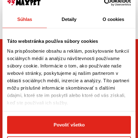
smartfóny, čo znamená, že si môžete nastaviť quickshifter podľa
vašich preferencií a štýlu jazdy.
Zasielame aj do ČR,
Súhlas
Detaily
O cookies
PREČO NAKUPOVAŤ
doprava už od 5€
QUICKSHIFTER U NÁS?
Táto webstránka používa súbory cookies
Naša ponuka rýchloradenia od značky HEALTECH vám zabezpečí
Na prispôsobenie obsahu a reklám, poskytovanie funkcií
spoľahlivosť, jednoduchú inštaláciu a maximálnu kompatibilitu s
sociálnych médií a analýzu návštevnosti používame
rôznymi modelmi motocyklov. Či už hľadáte základné riešenie v
podobe quickshifter kabeláže, alebo pokročilú riadiacu jednotku
súbory cookie. Informácie o tom, ako používate naše
IQSE-W1, u nás nájdete to, čo potrebujete. Navyše vám
webové stránky, poskytujeme aj našim partnerom v
garantujeme rýchle doručenie a možnosť rezervácie produktov
oblasti sociálnych médií, inzercie a analýzy. Títo partneri
priamo na predajni. Vylepšite svoju jazdu s našimi spoľahlivými
môžu príslušné informácie skombinovať s ďalšími
quickshiftrami a zažite plynulé radenie ako nikdy predtým!
údajmi, ktoré ste im poskytli alebo ktoré od vás získali,
ZÍSKAJTE NOVINKY AKO PRVÝ
keď ste používali ich služby.
Prihláste sa na odber newslettera a buďte prvý, kto má
novinky.
Povoliť všetko