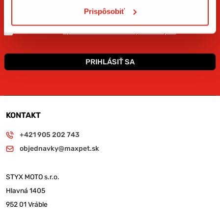
Prispôsobiť
Súhlasím so
spracovaním osobných údajov
.*
PRIHLÁSIŤ SA
KONTAKT
+421 905 202 743
objednavky@maxpet.sk
STYX MOTO s.r.o.
Hlavná 1405
952 01 Vráble