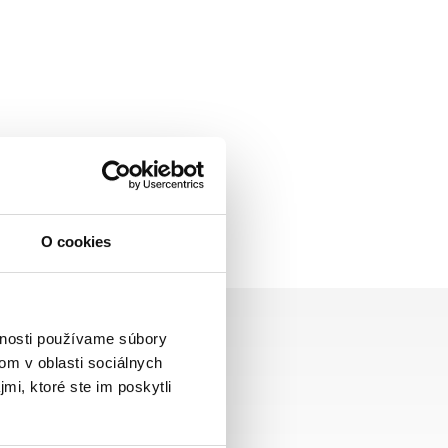
O cookies
vnosti používame súbory
om v oblasti sociálnych
mi, ktoré ste im poskytli
Zasielame aj do ČR,