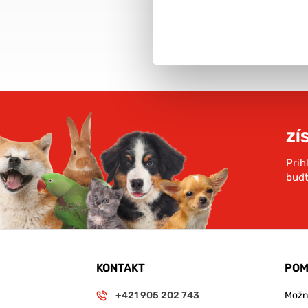
objednávky nad 59€
rámci SR
VIAC INFO
ZÍ
Prih
buďt
KONTAKT
POM
+421 905 202 743
Možno