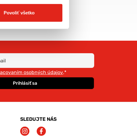
doprava už od 5€
Povoliť všetko
racovaním osobných údajov
.*
Prihlásiť sa
SLEDUJTE NÁS