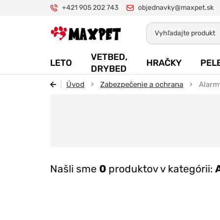
+421 905 202 743
objednavky@maxpet.sk
Maxpet
VETBED,
LETO
HRAČKY
PEL
DRYBED
Úvod
Zabezpečenie a ochrana
Alarm
Našli sme
0
produktov v kategórii: