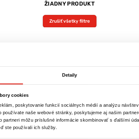
ŽIADNY PRODUKT
Zrušiť všetky filtre
Detaily
bory cookies
eklám, poskytovanie funkcií sociálnych médií a analýzu návšte
o používate naše webové stránky, poskytujeme aj našim partner
to partneri môžu príslušné informácie skombinovať s ďalšími údaj
ď ste používali ich služby.
re
Tovar NA SKLADE