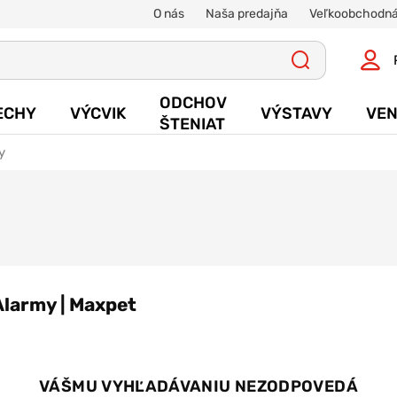
O nás
Naša predajňa
Veľkoobchodná
ODCHOV
ECHY
VÝCVIK
VÝSTAVY
VEN
ŠTENIAT
y
Alarmy | Maxpet
VÁŠMU VYHĽADÁVANIU NEZODPOVEDÁ