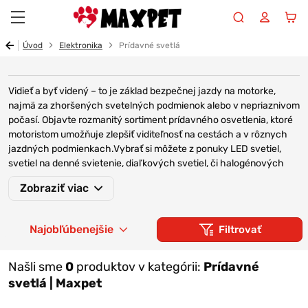
Maxpet
Úvod
Elektronika
Prídavné svetlá
Vidieť a byť videný – to je základ bezpečnej jazdy na motorke,
najmä za zhoršených svetelných podmienok alebo v nepriaznivom
počasí.
Objavte rozmanitý sortiment prídavného osvetlenia, ktoré
motoristom umožňuje zlepšiť viditeľnosť na cestách a v rôznych
jazdných podmienkach.Vybrať si môžete z ponuky LED svetiel,
svetiel na denné svietenie, diaľkových svetiel, či halogénových
svetiel. Prídavné svetlá na motorku sú dôležitou súčasťou výbavy
Zobraziť viac
motorkára. Ich správne použitie môže prispieť k minimalizácii rizika
nehôd a zlepšiť celkovú bezpečnosť jazdy. Vyberte si z ponuky aj
ďalšiu užitočnú elektroniku, ako sú
teplomery, voltmetre, hodinky
,
Najobľúbenejšie
Filtrovať
vypínače
,
štartovacie boostery
,
akčné kamery
, či
vyhrievané
rukoväte
pre ešte vyššiu bezpečnosť a lepší zážitok z jazdy.
Našli sme
0
produktov v kategórii:
Prídavné
AKÉ VÝHODY PRINÁŠAJÚ
svetlá | Maxpet
PRÍDAVNÉ SVETLÁ NA