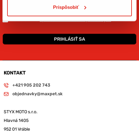
odporúčame postupovať podľa návodu alebo sa obrátiť na
Prispôsobiť
odborníka.
Súhlasím so
spracovaním osobných údajov
.*
PRIHLÁSIŤ SA
KONTAKT
+421 905 202 743
objednavky@maxpet.sk
STYX MOTO s.r.o.
Hlavná 1405
952 01 Vráble