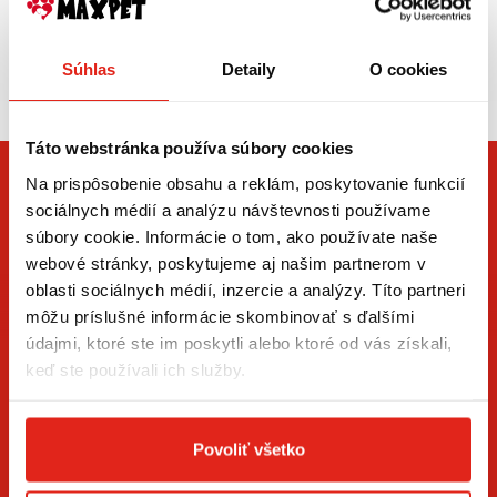
Sleduj typ svetelného zdroja
– Napríklad LED technológia ponúka nízku spotrebu a dlhú
Zasielame aj do ČR,
Súhlas
Detaily
O cookies
životnosť.
doprava už od 5€
Skontroluj rozmery a spôsob uchytenia
Táto webstránka používa súbory cookies
– Aby svetlo sedelo na tvoju motorku bez nutnosti úprav.
Na prispôsobenie obsahu a reklám, poskytovanie funkcií
sociálnych médií a analýzu návštevnosti používame
Over kompatibilitu s elektroinštaláciou motorky
súbory cookie. Informácie o tom, ako používate naše
– Dôležité najmä pri starších modeloch alebo pri LED svetlách.
webové stránky, poskytujeme aj našim partnerom v
oblasti sociálnych médií, inzercie a analýzy. Títo partneri
AKO NA MONTÁŽ PRÍDAVNÝCH
môžu príslušné informácie skombinovať s ďalšími
SVETIEL?
údajmi, ktoré ste im poskytli alebo ktoré od vás získali,
ZÍSKAJTE NOVINKY AKO PRVÝ
keď ste používali ich služby.
Správne zapojenie je kľúčové pre bezproblémové fungovanie
aj dlhú životnosť svetla, preto sa oplatí venovať inštalácii
Prihláste sa na odber newslettera a buďte prvý, kto má
dostatočnú pozornosť.
Mnohé prídavné svetlá sa dajú
novinky.
Povoliť všetko
nainštalovať aj bez zásahu do elektroinštalácie, najmä ak použiješ
vhodné držiaky a zapojenie cez poistky alebo relé. Vždy