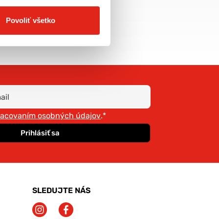
doprava už od 5€
Povoliť všetko
racovaním osobných údajov
.*
Prihlásiť sa
SLEDUJTE NÁS