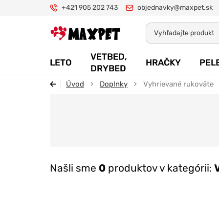
+421 905 202 743
objednavky@maxpet.sk
Maxpet
VETBED,
LETO
HRAČKY
PEL
DRYBED
Úvod
Doplnky
Vyhrievané rukoväte
Našli sme
0
produktov v kategórii: