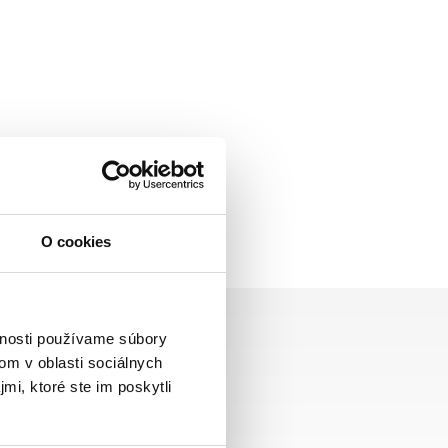
O cookies
vnosti používame súbory
om v oblasti sociálnych
mi, ktoré ste im poskytli
Zasielame aj do ČR,