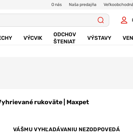
O nás
Naša predajňa
Veľkoobchodná
ODCHOV
ECHY
VÝCVIK
VÝSTAVY
VEN
ŠTENIAT
Vyhrievané rukoväte | Maxpet
VÁŠMU VYHĽADÁVANIU NEZODPOVEDÁ