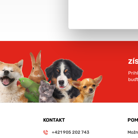
objednávky nad 59€
rámci SR
VIAC INFO
ZÍ
Prih
buďt
KONTAKT
POM
+421 905 202 743
Možno