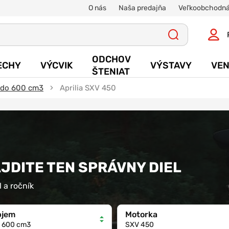
O nás
Naša predajňa
Veľkoobchodná
ODCHOV
ECHY
VÝCVIK
VÝSTAVY
VEN
ŠTENIAT
a do 600 cm3
Aprilia SXV 450
ÁJDITE TEN SPRÁVNY DIEL
 a ročník
bjem
Motorka
 600 cm3
SXV 450