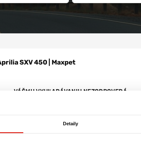
Aprilia SXV 450 | Maxpet
VÁŠMU VYHĽADÁVANIU NEZODPOVEDÁ
ŽIADNY PRODUKT
Zrušiť všetky filtre
Detaily