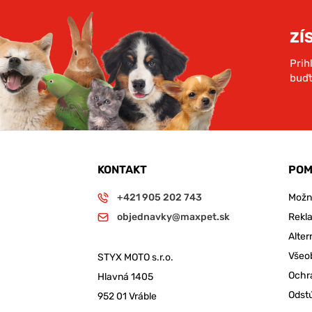
ZÍ
Prih
buďt
KONTAKT
POM
+421 905 202 743
Možno
objednavky@maxpet.sk
Rekl
Alter
Všeo
STYX MOTO s.r.o.
Ochr
Hlavná 1405
Odst
952 01 Vráble