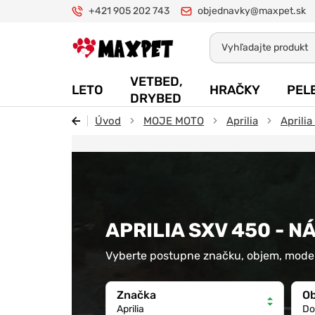
+421 905 202 743
objednavky@maxpet.sk
Maxpet
VETBED,
LETO
HRAČKY
PEL
DRYBED
Úvod
MOJE MOTO
Aprilia
Aprili
APRILIA SXV 450 - N
Vyberte postupne značku, objem, model
Značka
O
Aprilia
Do