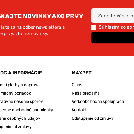
SKAJTE NOVINKY AKO PRVÝ
Súhlasím so
sp
láste sa na odber newslettera a
e prvý, kto má novinky.
OC A INFORMÁCIE
MAXPET
sti platby a doprava
O nás
amačný poriadok
Naša predajňa
natívne riešenie sporov
Veľkoobchodná spolupráca
becné obchodné podmienky
Kontakt
ana osobných údajov
Odstúpenie od zmluvy
úpenie od zmluvy