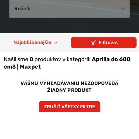
Ročník
Najobľúbenejšie
Filtrovať
Našli sme
0
produktov v kategórii:
Aprilia do 600
cm3 | Maxpet
VÁŠMU VYHĽADÁVANIU NEZODPOVEDÁ
ŽIADNY PRODUKT
ZRUŠIŤ VŠETKY FILTRE