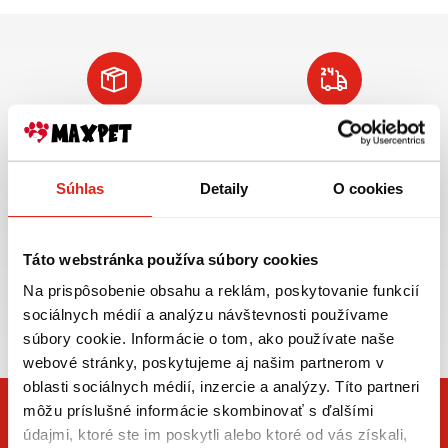
Doprava ZADARMO
Tovar NA SKLADE
pre objednávky
expedujeme do 24
nad 59€ v rámci SR
hod.
Súhlas
Detaily
O cookies
VIAC INFO
VIAC INFO
Táto webstránka používa súbory cookies
Na prispôsobenie obsahu a reklám, poskytovanie funkcií
Zasielame aj do ČR,
sociálnych médií a analýzu návštevnosti používame
doprava už od 5€
súbory cookie. Informácie o tom, ako používate naše
webové stránky, poskytujeme aj našim partnerom v
oblasti sociálnych médií, inzercie a analýzy. Títo partneri
môžu príslušné informácie skombinovať s ďalšími
údajmi, ktoré ste im poskytli alebo ktoré od vás získali,