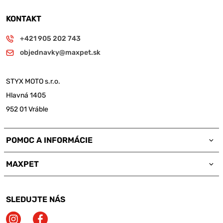
KONTAKT
+421 905 202 743
objednavky@maxpet.sk
STYX MOTO s.r.o.
Hlavná 1405
952 01 Vráble
POMOC A INFORMÁCIE
MAXPET
SLEDUJTE NÁS