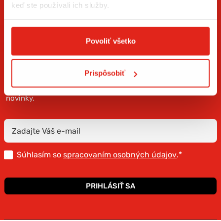
keď ste používali ich služby.
Povoliť všetko
ZÍSKAJTE NOVINKY AKO PRVÝ
Prispôsobiť
Prihláste sa na odber newslettera a buďte prvý, kto má
novinky.
Súhlasím so
spracovaním osobných údajov
.*
PRIHLÁSIŤ SA