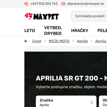
+421 905 202 743
objednavky@maxpet.sk
Maxpet
VETBED,
LETO
HRAČKY
PEL
DRYBED
Úvod
MOJE MOTO
Aprilia
Aprili
APRILIA SR GT 200 -
Vyberte postupne značku, objem, model
Značka
O
Aprilia
Do