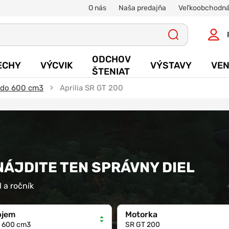
O nás
Naša predajňa
Veľkoobchodná
ODCHOV
ECHY
VÝCVIK
VÝSTAVY
VEN
ŠTENIAT
a do 600 cm3
Aprilia SR GT 200
 NÁJDITE TEN SPRÁVNY DIEL
 a ročník
bjem
Motorka
 600 cm3
SR GT 200