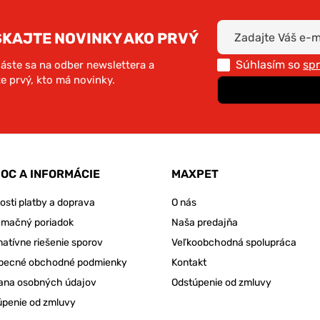
SKAJTE NOVINKY AKO PRVÝ
Súhlasím so
sp
láste sa na odber newslettera a
e prvý, kto má novinky.
OC A INFORMÁCIE
MAXPET
sti platby a doprava
O nás
amačný poriadok
Naša predajňa
natívne riešenie sporov
Veľkoobchodná spolupráca
becné obchodné podmienky
Kontakt
ana osobných údajov
Odstúpenie od zmluvy
úpenie od zmluvy