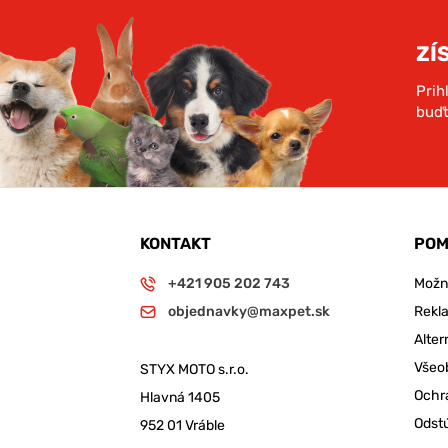
ZÍ
Prih
buďt
KONTAKT
POM
+421 905 202 743
Možno
objednavky@maxpet.sk
Rekl
Alter
Všeo
STYX MOTO s.r.o.
Ochr
Hlavná 1405
Odst
952 01 Vráble