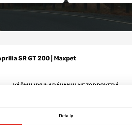
Aprilia SR GT 200 | Maxpet
VÁŠMU VYHĽADÁVANIU NEZODPOVEDÁ
ŽIADNY PRODUKT
Zrušiť všetky filtre
Detaily