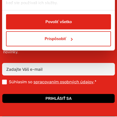
keď ste používali ich služby.
Povoliť všetko
ZÍSKAJTE NOVINKY AKO PRVÝ
Prispôsobiť
Prihláste sa na odber newslettera a buďte prvý, kto má
novinky.
Súhlasím so
spracovaním osobných údajov
.*
PRIHLÁSIŤ SA