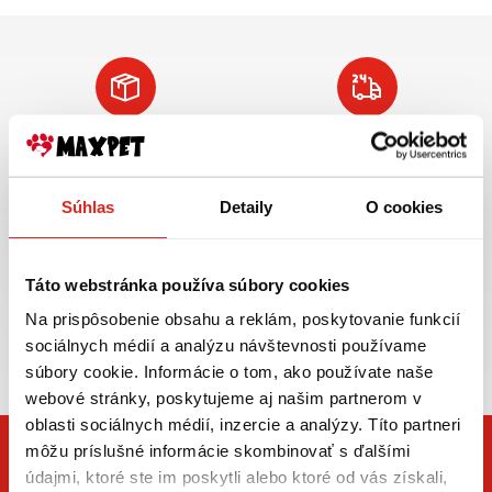
Doprava ZADARMO
Tovar NA SKLADE
pre objednávky
expedujeme do 24
nad 59€ v rámci SR
hod.
Súhlas
Detaily
O cookies
VIAC INFO
VIAC INFO
Táto webstránka používa súbory cookies
Na prispôsobenie obsahu a reklám, poskytovanie funkcií
Zasielame aj do ČR,
sociálnych médií a analýzu návštevnosti používame
doprava už od 5€
súbory cookie. Informácie o tom, ako používate naše
webové stránky, poskytujeme aj našim partnerom v
oblasti sociálnych médií, inzercie a analýzy. Títo partneri
môžu príslušné informácie skombinovať s ďalšími
údajmi, ktoré ste im poskytli alebo ktoré od vás získali,