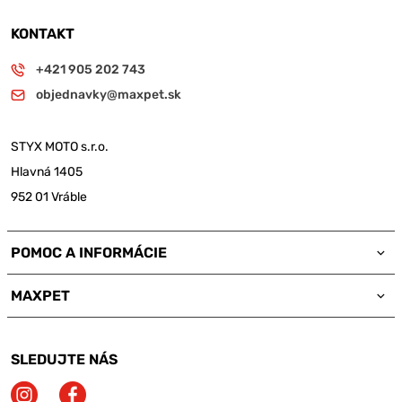
KONTAKT
+421 905 202 743
objednavky@maxpet.sk
STYX MOTO s.r.o.
Hlavná 1405
952 01 Vráble
POMOC A INFORMÁCIE
MAXPET
SLEDUJTE NÁS