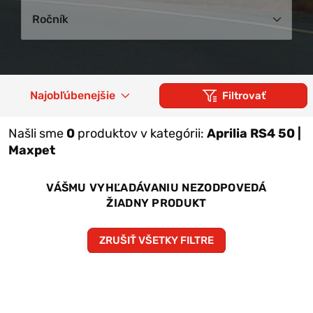
Ročník
Najobľúbenejšie
Filtrovať
Našli sme
0
produktov v kategórii:
Aprilia RS4 50 |
Maxpet
VÁŠMU VYHĽADÁVANIU NEZODPOVEDÁ
ŽIADNY PRODUKT
ZRUŠIŤ VŠETKY FILTRE