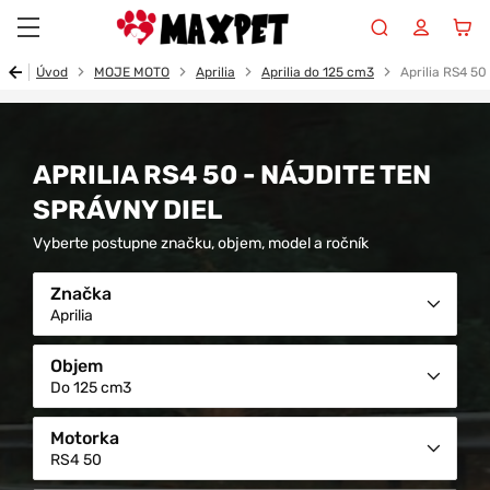
Maxpet
Úvod
MOJE MOTO
Aprilia
Aprilia do 125 cm3
Aprilia RS4 50
APRILIA RS4 50 - NÁJDITE TEN
SPRÁVNY DIEL
Vyberte postupne značku, objem, model a ročník
Značka
Aprilia
Objem
Do 125 cm3
Motorka
RS4 50