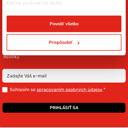
keď ste používali ich služby.
Povoliť všetko
ZÍSKAJTE NOVINKY AKO PRVÝ
Prispôsobiť
Prihláste sa na odber newslettera a buďte prvý, kto má
novinky.
Súhlasím so
spracovaním osobných údajov
.*
PRIHLÁSIŤ SA