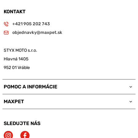
KONTAKT
+421 905 202 743
objednavky@maxpet.sk
STYX MOTO s.r.o.
Hlavná 1405
952 01 Vráble
POMOC A INFORMÁCIE
MAXPET
SLEDUJTE NÁS