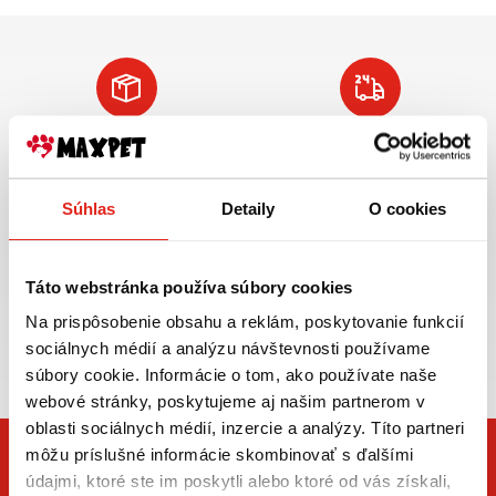
Doprava ZADARMO
Tovar NA SKLADE
pre objednávky
expedujeme do 24
nad 59€ v rámci SR
hod.
Súhlas
Detaily
O cookies
VIAC INFO
VIAC INFO
Táto webstránka používa súbory cookies
Na prispôsobenie obsahu a reklám, poskytovanie funkcií
Zasielame aj do ČR,
sociálnych médií a analýzu návštevnosti používame
doprava už od 5€
súbory cookie. Informácie o tom, ako používate naše
webové stránky, poskytujeme aj našim partnerom v
oblasti sociálnych médií, inzercie a analýzy. Títo partneri
môžu príslušné informácie skombinovať s ďalšími
údajmi, ktoré ste im poskytli alebo ktoré od vás získali,