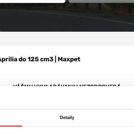
Aprilia do 125 cm3 | Maxpet
VÁŠMU VYHĽADÁVANIU NEZODPOVEDÁ
ŽIADNY PRODUKT
Zrušiť všetky filtre
Detaily