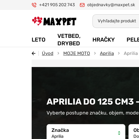
+421 905 202 743
objednavky@maxpet.sk
Maxpet
VETBED,
LETO
HRAČKY
PEL
DRYBED
Úvod
MOJE MOTO
Aprilia
Aprili
APRILIA DO 125 CM3 
Vyberte postupne značku, objem, model
Značka
O
Aprilia
Do