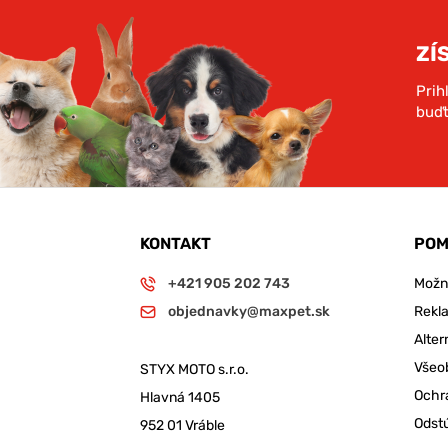
ZÍ
Prih
buďt
KONTAKT
POM
+421 905 202 743
Možno
objednavky@maxpet.sk
Rekl
Alter
Všeo
STYX MOTO s.r.o.
Ochr
Hlavná 1405
Odst
952 01 Vráble