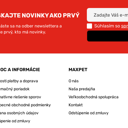
SKAJTE NOVINKY AKO PRVÝ
Súhlasím so
sp
láste sa na odber newslettera a
e prvý, kto má novinky.
OC A INFORMÁCIE
MAXPET
sti platby a doprava
O nás
amačný poriadok
Naša predajňa
natívne riešenie sporov
Veľkoobchodná spolupráca
becné obchodné podmienky
Kontakt
ana osobných údajov
Odstúpenie od zmluvy
úpenie od zmluvy