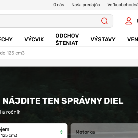
O nás
Naša predajňa
Veľkoobchodná
ODCHOV
ECHY
VÝCVIK
VÝSTAVY
VEN
ŠTENIAT
a do 125 cm3
- NÁJDITE TEN SPRÁVNY DIEL
 a ročník
bjem
Motorka
 125 cm3