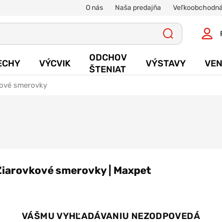
O nás
Naša predajňa
Veľkoobchodná
ODCHOV
ECHY
VÝCVIK
VÝSTAVY
VEN
ŠTENIAT
kové smerovky
Žiarovkové smerovky | Maxpet
VÁŠMU VYHĽADÁVANIU NEZODPOVEDÁ