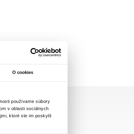
O cookies
vnosti používame súbory
om v oblasti sociálnych
mi, ktoré ste im poskytli
Zasielame aj do ČR,