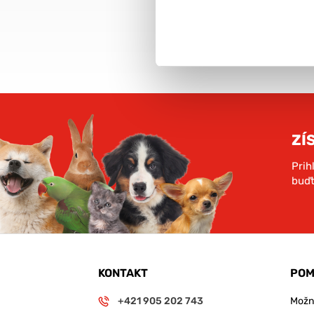
objednávky nad 59€
rámci SR
VIAC INFO
ZÍ
Prih
buďt
KONTAKT
POM
+421 905 202 743
Možno