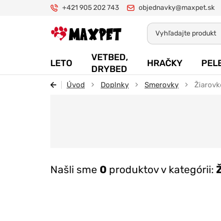
+421 905 202 743
objednavky@maxpet.sk
Maxpet
VETBED,
LETO
HRAČKY
PEL
DRYBED
Úvod
Doplnky
Smerovky
Žiarov
Našli sme
0
produktov v kategórii: