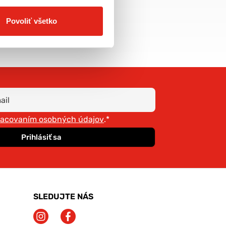
doprava už od 5€
Povoliť všetko
racovaním osobných údajov
.*
Prihlásiť sa
SLEDUJTE NÁS