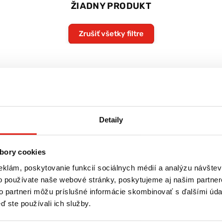
ŽIADNY PRODUKT
Zrušiť všetky filtre
Detaily
bory cookies
eklám, poskytovanie funkcií sociálnych médií a analýzu návšte
o používate naše webové stránky, poskytujeme aj našim partner
to partneri môžu príslušné informácie skombinovať s ďalšími údaj
ď ste používali ich služby.
re
Tovar NA SKLADE