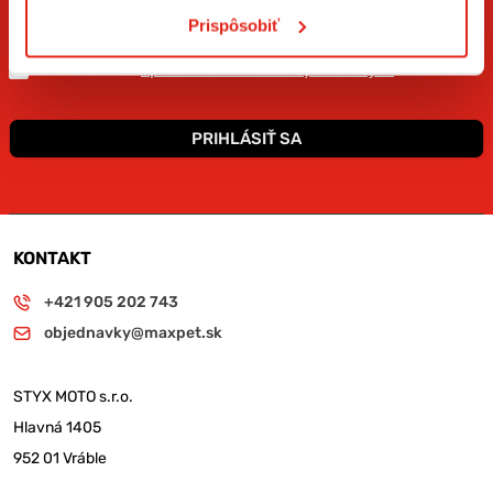
Prispôsobiť
Súhlasím so
spracovaním osobných údajov
.*
PRIHLÁSIŤ SA
KONTAKT
+421 905 202 743
objednavky@maxpet.sk
STYX MOTO s.r.o.
Hlavná 1405
952 01 Vráble