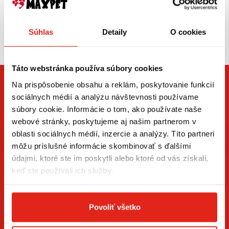
Zasielame aj do ČR,
Súhlas
Detaily
O cookies
doprava už od 5€
Táto webstránka používa súbory cookies
Na prispôsobenie obsahu a reklám, poskytovanie funkcií
sociálnych médií a analýzu návštevnosti používame
súbory cookie. Informácie o tom, ako používate naše
webové stránky, poskytujeme aj našim partnerom v
oblasti sociálnych médií, inzercie a analýzy. Títo partneri
môžu príslušné informácie skombinovať s ďalšími
údajmi, ktoré ste im poskytli alebo ktoré od vás získali,
ZÍSKAJTE NOVINKY AKO PRVÝ
keď ste používali ich služby.
Prihláste sa na odber newslettera a buďte prvý, kto má
novinky.
Povoliť všetko