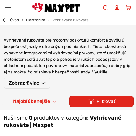
Maxpet
Úvod
Elektronika
Vyhrievané rukoväte
Vyhrievané rukoväte pre motorky poskytujú komfort a zvyšujú
bezpečnosť jazdy v chladných podmienkach. Tieto rukoväte sú
vybavené integrovanými vyhrievacími prvkami, ktoré umožňujú
motoristom udržiavať teplo a pohodlie v rukách počas jazdy v
chladnom počasí. Ich povrchový materiál zabezpečuje dobrý grip
aj za mokra, čo prispieva k bezpečnosti jazdy. Využitie
vyhrievaných rukovätí môže prispieť k lepšej citlivosti a ovládaniu
Zobraziť viac
motocykla, čo je dôležité najmä v zlých poveternostných
podmienkach. Tento doplnok sa stáva obľúbeným medzi
motocyklistami, ktorí jazdia dlhé vzdialenosti, alebo jazdia často v
Najobľúbenejšie
Filtrovať
chladnom počasí a predstavuje dôležitú súčasť výbavy pre
komfortnú a bezpečnú jazdu. Vyberte si z ponuky aj ďalšiu
užitočnú elektroniku, ako sú
teplomery, voltometre, hodinky
,
Našli sme
0
produktov v kategórii:
Vyhrievané
vypínače
,
štartovacie boostery
,
akčné kamery
, či
prídavné svetlá
rukoväte | Maxpet
pre ešte vyššiu bezpečnosť a lepší zážitok z jazdy.