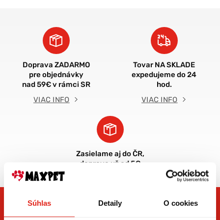
Doprava ZADARMO
Tovar NA SKLADE
pre objednávky
expedujeme do 24
nad 59€ v rámci SR
hod.
VIAC INFO
VIAC INFO
Zasielame aj do ČR,
doprava už od 5€
Súhlas
Detaily
O cookies