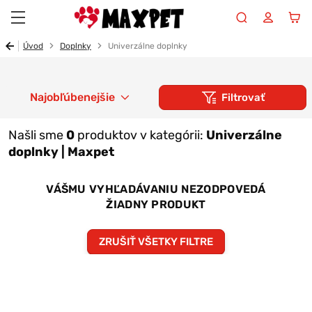
Maxpet
Úvod
Doplnky
Univerzálne doplnky
Najobľúbenejšie
Filtrovať
Našli sme
0
produktov v kategórii:
Univerzálne
doplnky | Maxpet
VÁŠMU VYHĽADÁVANIU NEZODPOVEDÁ
ŽIADNY PRODUKT
ZRUŠIŤ VŠETKY FILTRE