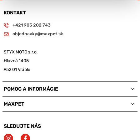
KONTAKT
+421 905 202 743
objednavky@maxpet.sk
STYX MOTO s.r.o.
Hlavná 1405
952 01 Vráble
POMOC A INFORMÁCIE
MAXPET
SLEDUJTE NÁS