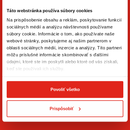
Táto webstránka používa súbory cookies
Na prispôsobenie obsahu a reklám, poskytovanie funkcií
sociálnych médií a analýzu návštevnosti používame
súbory cookie. Informácie o tom, ako používate naše
ZÍSKAJTE NOVINKY AKO PRVÝ
webové stránky, poskytujeme aj našim partnerom v
oblasti sociálnych médií, inzercie a analýzy. Títo partneri
Prihláste sa na odber newslettera a buďte prvý, kto má
môžu príslušné informácie skombinovať s ďalšími
novinky.
údajmi, ktoré ste im poskytli alebo ktoré od vás získali,
keď ste používali ich služby.
Povoliť všetko
Súhlasím so
spracovaním osobných údajov
.*
Prispôsobiť
PRIHLÁSIŤ SA