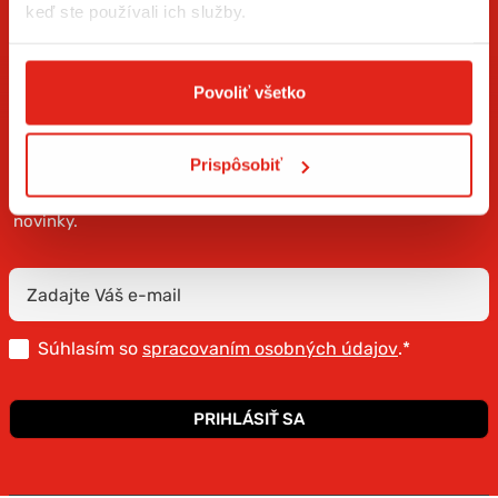
keď ste používali ich služby.
Povoliť všetko
ZÍSKAJTE NOVINKY AKO PRVÝ
Prispôsobiť
Prihláste sa na odber newslettera a buďte prvý, kto má
novinky.
Súhlasím so
spracovaním osobných údajov
.*
PRIHLÁSIŤ SA