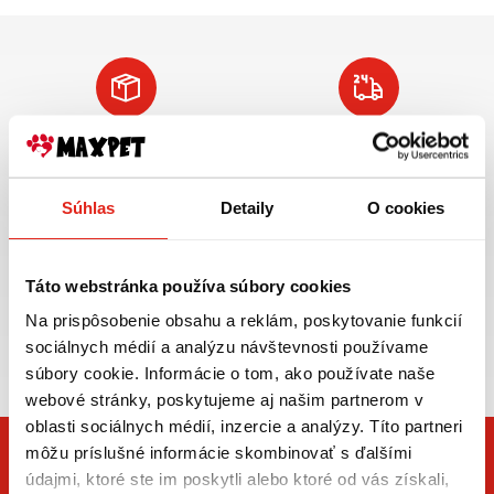
Doprava ZADARMO
Tovar NA SKLADE
pre objednávky
expedujeme do 24
nad 59€ v rámci SR
hod.
Súhlas
Detaily
O cookies
VIAC INFO
VIAC INFO
Táto webstránka používa súbory cookies
Na prispôsobenie obsahu a reklám, poskytovanie funkcií
Zasielame aj do ČR,
sociálnych médií a analýzu návštevnosti používame
doprava už od 5€
súbory cookie. Informácie o tom, ako používate naše
webové stránky, poskytujeme aj našim partnerom v
oblasti sociálnych médií, inzercie a analýzy. Títo partneri
môžu príslušné informácie skombinovať s ďalšími
údajmi, ktoré ste im poskytli alebo ktoré od vás získali,