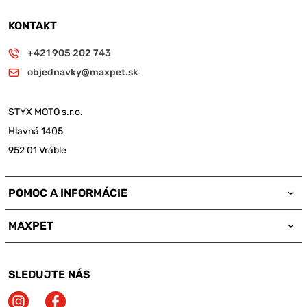
KONTAKT
+421 905 202 743
objednavky@maxpet.sk
STYX MOTO s.r.o.
Hlavná 1405
952 01 Vráble
POMOC A INFORMÁCIE
MAXPET
SLEDUJTE NÁS