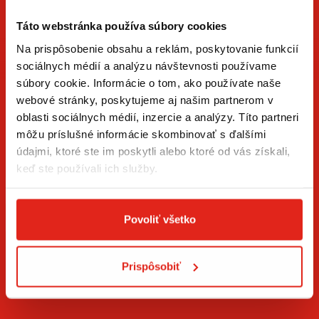
Táto webstránka používa súbory cookies
Na prispôsobenie obsahu a reklám, poskytovanie funkcií
sociálnych médií a analýzu návštevnosti používame
súbory cookie. Informácie o tom, ako používate naše
ZÍSKAJTE NOVINKY AKO PRVÝ
webové stránky, poskytujeme aj našim partnerom v
oblasti sociálnych médií, inzercie a analýzy. Títo partneri
Prihláste sa na odber newslettera a buďte prvý, kto má
môžu príslušné informácie skombinovať s ďalšími
novinky.
údajmi, ktoré ste im poskytli alebo ktoré od vás získali,
keď ste používali ich služby.
Povoliť všetko
Súhlasím so
spracovaním osobných údajov
.*
Prispôsobiť
PRIHLÁSIŤ SA