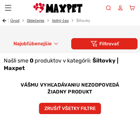
Maxpet
Úvod
Oblečenie
Voľný čas
Šiltovky
Najobľúbenejšie
Filtrovať
Našli sme
0
produktov v kategórii:
Šiltovky |
Maxpet
VÁŠMU VYHĽADÁVANIU NEZODPOVEDÁ
ŽIADNY PRODUKT
ZRUŠIŤ VŠETKY FILTRE