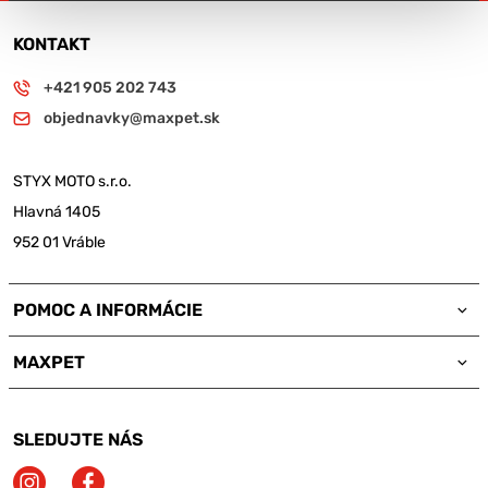
KONTAKT
+421 905 202 743
objednavky@maxpet.sk
STYX MOTO s.r.o.
Hlavná 1405
952 01 Vráble
POMOC A INFORMÁCIE
MAXPET
SLEDUJTE NÁS