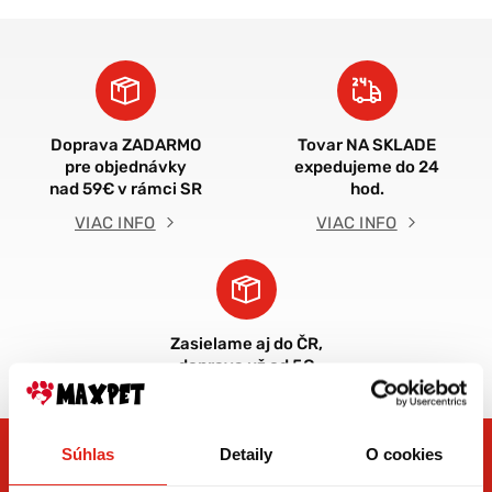
Doprava ZADARMO
Tovar NA SKLADE
pre objednávky
expedujeme do 24
nad 59€ v rámci SR
hod.
VIAC INFO
VIAC INFO
Zasielame aj do ČR,
doprava už od 5€
Súhlas
Detaily
O cookies