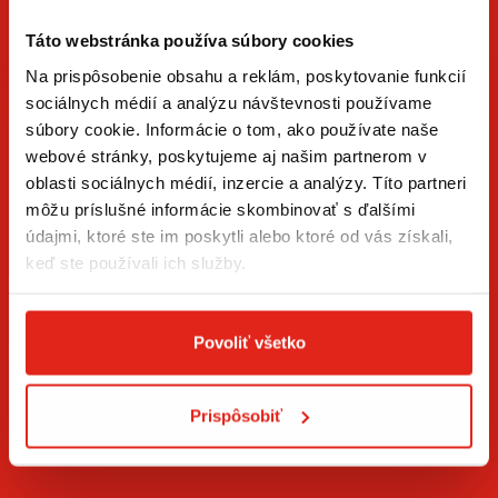
Táto webstránka používa súbory cookies
Na prispôsobenie obsahu a reklám, poskytovanie funkcií
sociálnych médií a analýzu návštevnosti používame
súbory cookie. Informácie o tom, ako používate naše
ZÍSKAJTE NOVINKY AKO PRVÝ
webové stránky, poskytujeme aj našim partnerom v
oblasti sociálnych médií, inzercie a analýzy. Títo partneri
Prihláste sa na odber newslettera a buďte prvý, kto má
môžu príslušné informácie skombinovať s ďalšími
novinky.
údajmi, ktoré ste im poskytli alebo ktoré od vás získali,
keď ste používali ich služby.
Povoliť všetko
Súhlasím so
spracovaním osobných údajov
.*
Prispôsobiť
PRIHLÁSIŤ SA