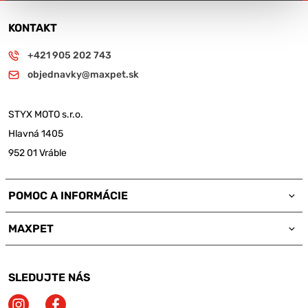
KONTAKT
+421 905 202 743
objednavky@maxpet.sk
STYX MOTO s.r.o.
Hlavná 1405
952 01 Vráble
POMOC A INFORMÁCIE
MAXPET
SLEDUJTE NÁS