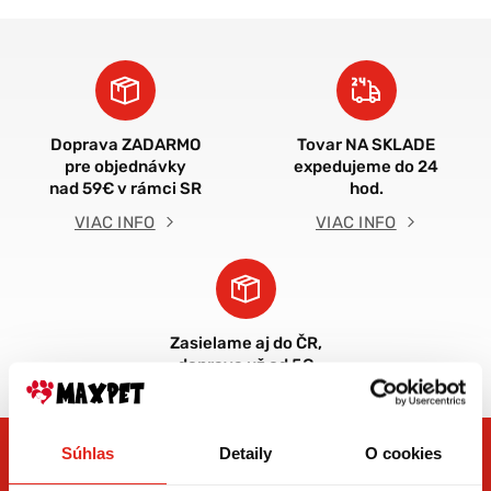
Doprava ZADARMO
Tovar NA SKLADE
pre objednávky
expedujeme do 24
nad 59€ v rámci SR
hod.
VIAC INFO
VIAC INFO
Zasielame aj do ČR,
doprava už od 5€
Súhlas
Detaily
O cookies