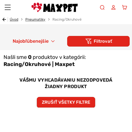
Maxpet
Úvod
Pneumatiky
Racing/Okruhové
Najobľúbenejšie
Filtrovať
Našli sme
0
produktov v kategórii:
Racing/Okruhové | Maxpet
VÁŠMU VYHĽADÁVANIU NEZODPOVEDÁ
ŽIADNY PRODUKT
ZRUŠIŤ VŠETKY FILTRE