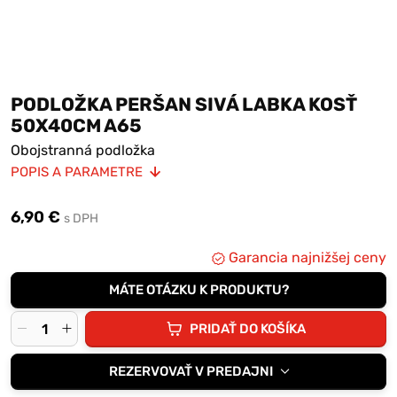
PODLOŽKA PERŠAN SIVÁ LABKA KOSŤ
50X40CM A65
Obojstranná podložka
POPIS A PARAMETRE
Možnosť prať v práčke
Výplň molitan
6,90 €
s DPH
Garancia najnižšej ceny
MÁTE OTÁZKU K PRODUKTU?
PRIDAŤ DO KOŠÍKA
REZERVOVAŤ V PREDAJNI