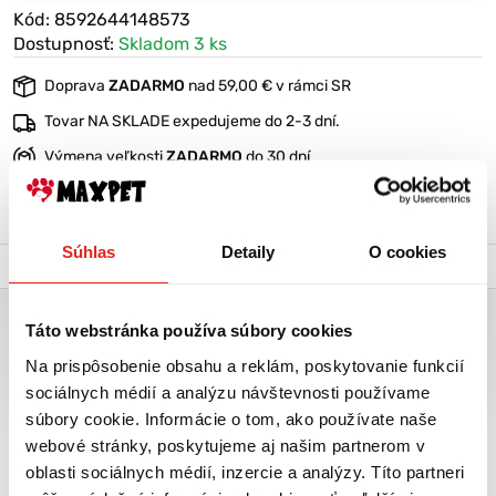
Kód: 8592644148573
Dostupnosť:
Skladom 3 ks
Doprava
ZADARMO
nad 59,00 € v rámci SR
Tovar NA SKLADE expedujeme do 2-3 dní.
Výmena veľkosti
ZADARMO
do 30 dní
VIAC O PRODUKTE
Súhlas
Detaily
O cookies
Popis a parametre
Výrobca
PODLOŽKA PERŠAN SIVÁ LABKA KOSŤ 50X40CM A65
Táto webstránka používa súbory cookies
Obojstranná podložka
Na prispôsobenie obsahu a reklám, poskytovanie funkcií
sociálnych médií a analýzu návštevnosti používame
Možnosť prať v práčke
súbory cookie. Informácie o tom, ako používate naše
Výplň molitan
webové stránky, poskytujeme aj našim partnerom v
oblasti sociálnych médií, inzercie a analýzy. Títo partneri