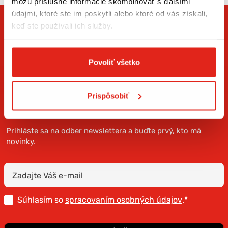
môžu príslušné informácie skombinovať s ďalšími
údajmi, ktoré ste im poskytli alebo ktoré od vás získali,
keď ste používali ich služby.
Povoliť všetko
Prispôsobiť
ZÍSKAJTE NOVINKY AKO PRVÝ
Prihláste sa na odber newslettera a buďte prvý, kto má
novinky.
Súhlasím so
spracovaním osobných údajov
.*