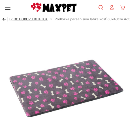
Maxpet
DLOŽKY DO BOXOV / KLIETOK
Podložka peršan sivá labka kosť 50x40cm A6