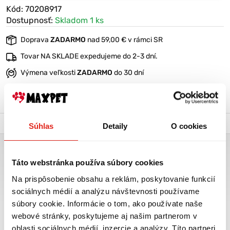
Kód: 70208917
Dostupnosť:
Skladom 1 ks
Doprava
ZADARMO
nad 59,00 € v rámci SR
Tovar NA SKLADE expedujeme do 2-3 dní.
Výmena veľkosti
ZADARMO
do 30 dní
VIAC O PRODUKTE
Popis a parametre
Výrobca
Súhlas
Detaily
O cookies
PLASTOVÝ PELECH SIESTA DELUXE 8 ČIERNY
Táto webstránka používa súbory cookies
Útulný plastový pelech Ferplast pre psov s rozmerom 82 x 59,5 x
25 cm.
Na prispôsobenie obsahu a reklám, poskytovanie funkcií
sociálnych médií a analýzu návštevnosti používame
Má vysoký okraj so zaobleným lemom, protišmykové gumové
súbory cookie. Informácie o tom, ako používate naše
pätky a dierované dno, ktoré umožňuje cirkuláciu vzduchu.
webové stránky, poskytujeme aj našim partnerom v
Siestu môžete doplniť komfortným prateľným vankúšom.
oblasti sociálnych médií, inzercie a analýzy. Títo partneri