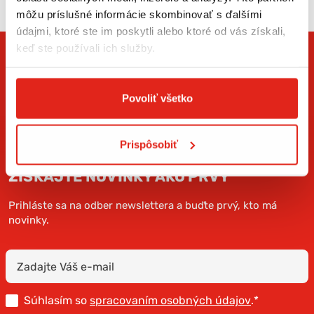
môžu príslušné informácie skombinovať s ďalšími
údajmi, ktoré ste im poskytli alebo ktoré od vás získali,
keď ste používali ich služby.
Povoliť všetko
Prispôsobiť
ZÍSKAJTE NOVINKY AKO PRVÝ
Prihláste sa na odber newslettera a buďte prvý, kto má
novinky.
Súhlasím so
spracovaním osobných údajov
.*