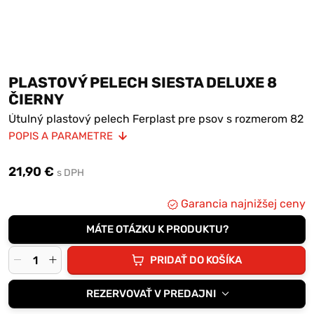
PLASTOVÝ PELECH SIESTA DELUXE 8
ČIERNY
Útulný plastový pelech Ferplast pre psov s rozmerom 82
x 59,5 x 25 cm.
POPIS A PARAMETRE
Má vysoký okraj so zaobleným lemom, protišmykové
gumové pätky a dierované dno, ktoré umožňuje
21,90 €
cirkuláciu vzduchu.
s DPH
Siestu môžete doplniť komfortným prateľným vankúšom.
Garancia najnižšej ceny
MÁTE OTÁZKU K PRODUKTU?
PRIDAŤ DO KOŠÍKA
REZERVOVAŤ V PREDAJNI