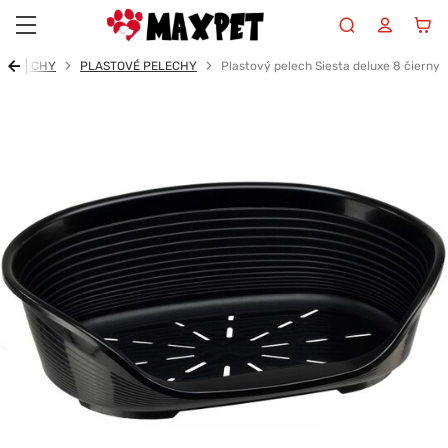
Maxpet
PELECHY
PLASTOVÉ PELECHY
Plastový pelech Siesta deluxe 8 čierny