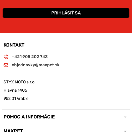
PRIHLÁSIŤ SA
KONTAKT
+421 905 202 743
objednavky@maxpet.sk
STYX MOTO s.r.o.
Hlavná 1405
952 01 Vráble
POMOC A INFORMÁCIE
MAXPET