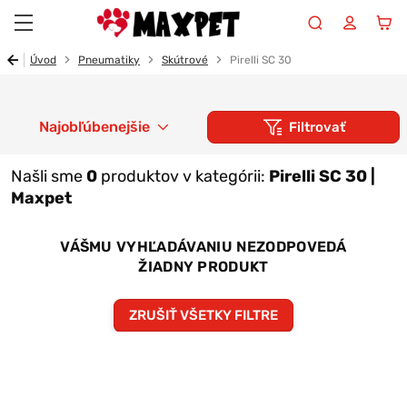
Maxpet
Úvod
Pneumatiky
Skútrové
Pirelli SC 30
Najobľúbenejšie
Filtrovať
Našli sme
0
produktov v kategórii:
Pirelli SC 30 |
Maxpet
VÁŠMU VYHĽADÁVANIU NEZODPOVEDÁ
ŽIADNY PRODUKT
ZRUŠIŤ VŠETKY FILTRE