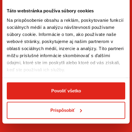
Táto webstránka používa súbory cookies
Na prispôsobenie obsahu a reklám, poskytovanie funkcií
sociálnych médií a analýzu návštevnosti používame
súbory cookie. Informácie o tom, ako používate naše
ZÍSKAJTE NOVINKY AKO PRVÝ
webové stránky, poskytujeme aj našim partnerom v
oblasti sociálnych médií, inzercie a analýzy. Títo partneri
Prihláste sa na odber newslettera a buďte prvý, kto má
môžu príslušné informácie skombinovať s ďalšími
novinky.
údajmi, ktoré ste im poskytli alebo ktoré od vás získali,
keď ste používali ich služby.
Povoliť všetko
Súhlasím so
spracovaním osobných údajov
.*
Prispôsobiť
PRIHLÁSIŤ SA