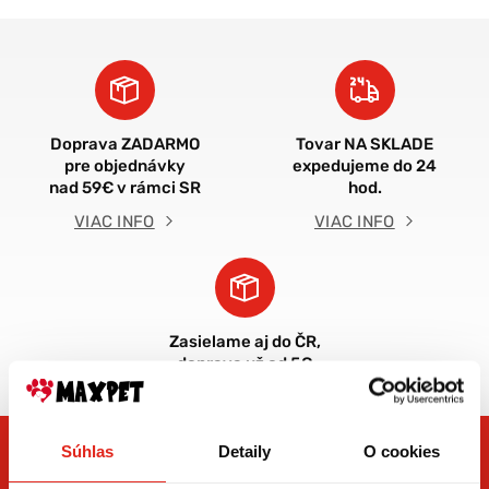
Doprava ZADARMO
Tovar NA SKLADE
pre objednávky
expedujeme do 24
nad 59€ v rámci SR
hod.
VIAC INFO
VIAC INFO
Zasielame aj do ČR,
doprava už od 5€
Súhlas
Detaily
O cookies