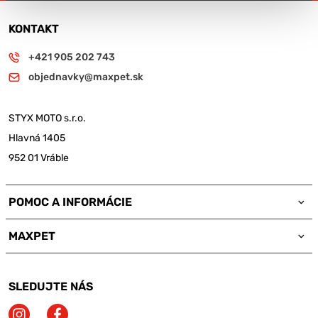
KONTAKT
+421 905 202 743
objednavky@maxpet.sk
STYX MOTO s.r.o.
Hlavná 1405
952 01 Vráble
POMOC A INFORMÁCIE
MAXPET
SLEDUJTE NÁS